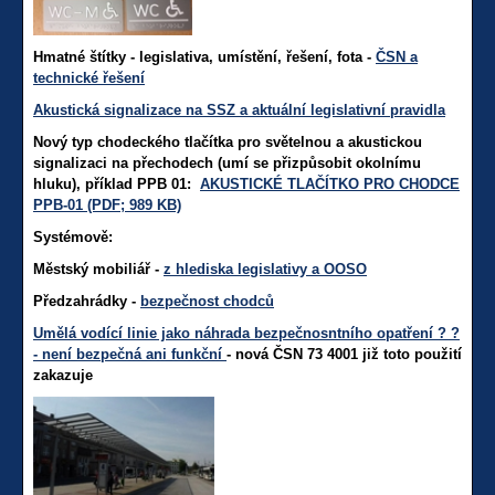
Hmatné štítky - legislativa, umístění, řešení, fota -
ČSN a
technické řešení
Akustická signalizace na SSZ a aktuální legislativní pravidla
Nový typ chodeckého tlačítka pro světelnou a akustickou
signalizaci na přechodech (umí se přizpůsobit okolnímu
hluku),
příklad PPB 01:
AKUSTICKÉ TLAČÍTKO PRO CHODCE
PPB-01 (PDF; 989 KB)
Systémově:
Městský mobiliář -
z hlediska legislativy a OOSO
Předzahrádky -
bezpečnost chodců
Umělá vodící linie jako náhrada bezpečnosntního opatření ? ?
- není bezpečná ani funkční
- nová ČSN 73 4001 již toto použití
zakazuje