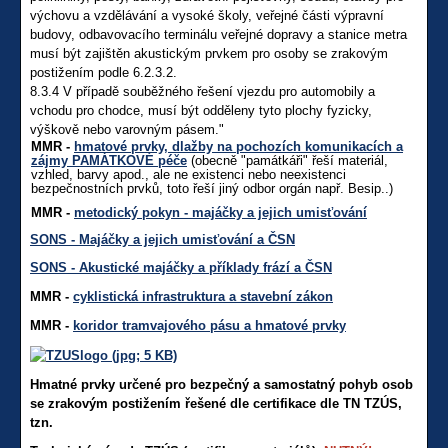
výchovu a vzdělávání a vysoké školy, veřejné části výpravní
budovy, odbavovacího terminálu veřejné dopravy a stanice metra
musí být zajištěn akustickým prvkem pro osoby se zrakovým
postižením podle 6.2.3.2.
8.3.4 V případě souběžného řešení vjezdu pro automobily a
vchodu pro chodce, musí být odděleny tyto plochy fyzicky,
výškově nebo varovným pásem."
MMR -
hmatové prvky, dlažby na pochozích komunikacích a
zájmy PAMÁTKOVÉ péče
(obecně "památkáři" řeší materiál,
vzhled, barvy apod., ale ne existenci nebo neexistenci
bezpečnostních prvků, toto řeší jiný odbor orgán např. Besip..)
MMR -
metodický pokyn - majáčky a jejich umisťování
SONS - Majáčky a jejich umisťování a ČSN
SONS - Akustické majáčky a příklady frází a ČSN
MMR -
cyklistická infrastruktura a stavební zákon
MMR -
koridor tramvajového pásu a hmatové prvky
Hmatné prvky určené pro bezpečný a samostatný pohyb osob
se zrakovým postižením řešené dle certifikace dle TN TZÚS,
tzn.