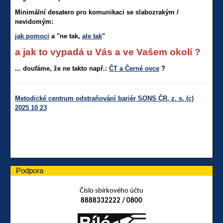
Minimální desatero pro komunikaci se slabozrakým /
nevidomým:
jak pomoci
a "ne tak,
ale tak
"
a jak to vypadá u Vás a ve Vašem okolí ?
... doufáme, že ne takto např.:
ČT a Černé ovce
?
Metodické centrum odstraňování bariér SONS ČR, z. s. (c)
2025 10 23
Podpora
Číslo sbírkového účtu
8888332222 / 0800