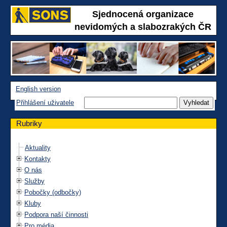
Sjednocená organizace
nevidomých a slabozrakých ČR
English version
Přihlášení uživatele
Rubriky
Aktuality
Kontakty
O nás
Služby
Pobočky (odbočky)
Kluby
Podpora naší činnosti
Pro média