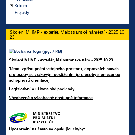
Kultura
Projekty
Školení MHMP - exteriér, Malostranské náměstí - 2025 10
23
Školení MHMP - exteriér, Malostranské nám - 2025 10 23
Téma: zp
řístupnění veřejného prostoru, dopravních staveb
pro osoby se zrakovým postižením (pro osoby s omezenou
schopností orientace)
Legislativní a uživatelské podklady
Všeobecné a všeobecně dostupné informace
Upozornění na často se opakující chyby: