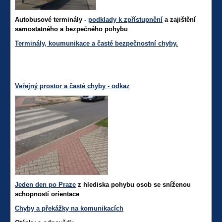
Autobusové terminály -
podklady k zpřístupnění
a zajištění
samostatného a bezpečného pohybu
Terminály, koumunikace a časté bezpečnostní chyby.
Veřejný prostor a časté chyby - odkaz
Jeden den po Praze
z hlediska pohybu osob se sníženou
schopností orientace
Chyby a překážky na komunikacích