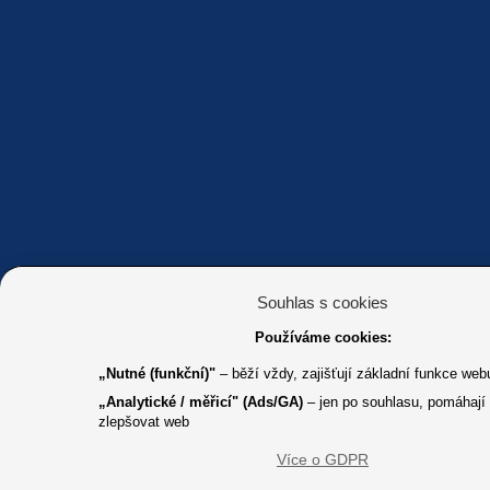
Souhlas s cookies
Používáme cookies:
„Nutné (funkční)"
– běží vždy, zajišťují základní funkce web
„Analytické / měřicí" (Ads/GA)
– jen po souhlasu, pomáhají
zlepšovat web
Více o GDPR