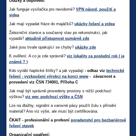
Otázky a odpovědi:
Jak funguje vysílačka pro nevidomé?
VPN návod, použití a
videa
Jak mají vypadat fráze do majáčků?
ukázky řešení a videa
Železniční stanice a současný stav po rekonstrukci, jak
vypadá?
aktuálně přístupnost sumárně zde
Jaké jsou trvale opakující se chyby?
ukázky zde
K ověření: A co je zde správně?
viz lokality za poslední rok ( je
známé ? )
Kdo vyrábí haptické štítky? a jak vypadají
- odkaz viz
technické
řešení - vyzkoušení výrobci na konci www
- závaznost a
provedení viz ČSN 734001, Příloha C
Jak mají být správně provedeny prostory s nižší podchozí
výškou?
viz ww: podchozí výšky a ČSN
Lze na dlažby, signální a varovné pásy použít žulu x přírodní
materiál? Ano viz výše, ale musí být certifikována.
ČKAIT - profesionální a profesní
poradenství pro bezbariérové
řešení staveb
Organizační opatření: