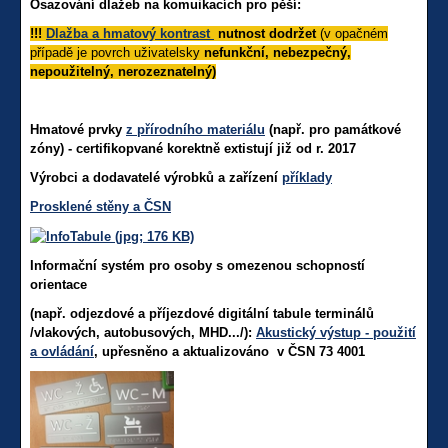
Osazování dlažeb na komuikacích pro pěší:
!!!
Dlažba a hmatový kontrast
nutnost dodržet
(v opačném
případě je povrch uživatelsky
nefunkční,
nebezpečný,
nepoužitelný, nerozeznatelný)
Hmatové prvky
z přírodního materiálu
(např. pro památkové
zóny) - certifikopvané korektně extistují již od r. 2017
Výrobci a dodavatelé výrobků a zařízení
příklady
Prosklené stěny a ČSN
Informační systém pro osoby s omezenou schopností
orientace
(např. odjezdové a příjezdové digitální tabule terminálů
/vlakových, autobusových, MHD.../):
Akustický výstup - použití
a ovládání
, u
přesněno a aktualizováno v ČSN 73 4001