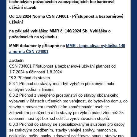
technických požadavcích zabezpečujících bezbariérové
užívání staveb
Od 1.8.2024 Norma ČSN 734001 - Přístupnost a bezbariérové
užívání
na základě vyhlášky: MMR č. 146/2024 Sb. Vyhláška o
požadavcích na výstavbu
MMR dokumenty přísupné na
MMR - legislativa: vyhláška 146
a norma ČSN 734001
Základní
ČSN 734001 Přístupnost a bezbariérové užívání platnost od
1.7.2024 a účinností 1.8.2024
"8.3 Příchod do staveb
8.3.1 Příchod do stavby musí být vytýčen přirozenými nebo
umělými vodícími liniemi.
8.3.2 Příchod z veřejného prostranství do stavby občanského
vybavení v částech určených pro veřejnost, do bytového domu, do
stavby s provozem umožňujícím zaměstnávání osob se
zdravotním postižením a do stavby pro výkon práce více než 25
osobami musí být bez schodišť a vyrovnávacích stupňů.
8.3.3 Příchod do stavby se specializovanými službami pro osoby
se zrakovým postižením, stavby veřejné správy, nemocnice,
polikliniky, pošty, banky, zdravotní pojišťovny, soudu, stavby pro