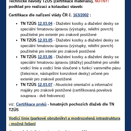
Technické návody TZÚS (certifikace materiálů),
NUTNÝ!
podklad pro realizaci a kolaudaci staveb:
Certifikace dle nařízení vlády ČR č.
163/2002
:
TN TZÚS
12.03.04
- Dlažební kostky a dlažební desky se
speciální hmatovou úpravou (výstupky, reliéfní povrch)
použitelné pro exteriér pro zrakově postižené
TN TZÚS
12.03.05
- Dlažební kostky a dlažební desky se
speciální hmatovou úpravou (výstupky, reliéfní povrch)
použitelné pro interiér pro zrakově postižené
TN TZÚS
12.03.06
- Dlažební kostky a dlažební desky se
speciální hmatovou úpravou (drážky) použitelné pro umělé
vodicí linie a vodicí linie sloučené s funkcí varovného pásu
(železnice, nástupištní konzolové desky) určené pro
exteriér pro zrakově postižené
TN TZÚS
12.03.07
- Akustické orientační a informační
majáky pro zrakově postižené (certifikovaná povelová
souprava - dvě frekvence)
viz:
Certifikace prvků
- hmatných pochozích dlažeb
dle TN
TZÚS
Vodící linie (parkové obrubníky) a modrozelená intrastruktura
- možné řešení