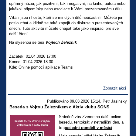
upřímný názor, jak pozitivní, tak i negativní, na knihu, autora nebo
jakékoli připomínky nebo asociace k Vámi prezentovanému dílu.
Vítáni jsou i hosté, kteří se minulých dílů neúčastnili. Můžete jen
poslouchat a klidně se také zapojit do diskuse o prezentovaných
dílech. Tuto aktivitu můžete chápat také jako inspiraci pro své
další čtení.
Na slyšenou se těší
Vojtěch Železník
Začátek: 01.04.0026 17:00
Konec: 01.04.2026 18:30
Kde: Online pomocí aplikace Teams
Zobrazit akci
Publikováno 09.03.2026 15:14, Petr Jasinský
Beseda s Vojtou Železníkem o Aktiv klubu SONS
Srdečně vás Zveme na další online
besedu, tentokrát v netradiční den, a
to
poslední pondělí v měsíci
.