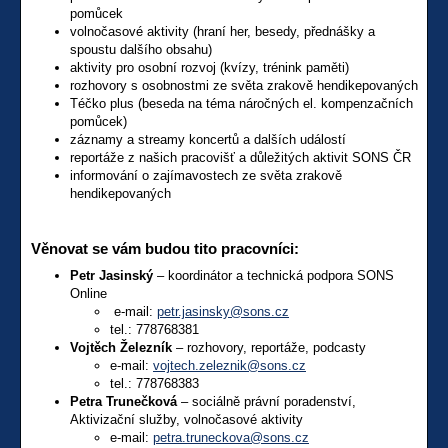
pomůcek
volnočasové aktivity (hraní her, besedy, přednášky a
spoustu dalšího obsahu)
aktivity pro osobní rozvoj (kvízy, trénink paměti)
rozhovory s osobnostmi ze světa zrakově hendikepovaných
Téčko plus (beseda na téma náročných el. kompenzačních
pomůcek)
záznamy a streamy koncertů a dalších událostí
reportáže z našich pracovišť a důležitých aktivit SONS ČR
informování o zajímavostech ze světa zrakově
hendikepovaných
Věnovat se vám budou tito pracovníci:
Petr Jasinský
– koordinátor a technická podpora SONS
Online
e-mail:
petr.jasinsky@sons.cz
tel.: 778768381
Vojtěch Železník
– rozhovory, reportáže, podcasty
e-mail:
vojtech.zeleznik@sons.cz
tel.: 778768383
Petra Trunečková
– sociálně právní poradenství,
Aktivizační služby, volnočasové aktivity
e-mail:
petra.truneckova@sons.cz