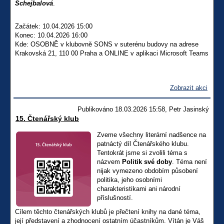
Schejbalová
.
Začátek: 10.04.2026 15:00
Konec: 10.04.2026 16:00
Kde: OSOBNĚ v klubovně SONS v suterénu budovy na adrese
Krakovská 21, 110 00 Praha a ONLINE v aplikaci Microsoft Teams
Zobrazit akci
Publikováno 18.03.2026 15:58, Petr Jasinský
15. Čtenářský klub
Zveme všechny literární nadšence na
patnáctý díl Čtenářského klubu.
Tentokrát jsme si zvolili téma s
názvem
Politik své doby
. Téma není
nijak vymezeno obdobím působení
politika, jeho osobními
charakteristikami ani národní
příslušností.
Cílem těchto čtenářských klubů je přečtení knihy na dané téma,
její představení a zhodnocení ostatním účastníkům. Vítán je Váš