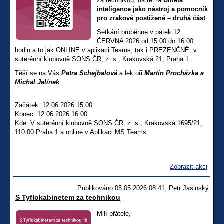
za technikou, na téma
Umělá
inteligence jako nástroj a pomocník
pro zrakově postižené – druhá část
.
Setkání proběhne v pátek 12.
ČERVNA 2026 od 15:00 do 16:00
hodin a to jak ONLINE v aplikaci Teams, tak i PREZENČNĚ, v
suterénní klubovně SONS ČR, z. s., Krakovská 21, Praha 1
Těší se na Vás
Petra Schejbalová
a lektoři
Martin Procházka a
Michal Jelínek
Začátek: 12.06.2026 15:00
Konec: 12.06.2026 16:00
Kde: V suterénní klubovně SONS ČR, z. s., Krakovská 1695/21,
110 00 Praha 1 a online v Aplikaci MS Teams
Zobrazit akci
Publikováno 05.05.2026 08:41, Petr Jasinský
S Tyflokabinetem za technikou
Milí přátelé,