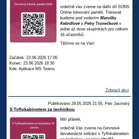
srdečně vás zveme na další díl SONS
Online trénování paměti. Trénovat
budeme pod vedením
Marušky
Kebrdlové
a
Petry Trunečkové
v
jedné až dvou skupinkách pro celkem
16 účastníků.
Těšíme se na Vás!
Začátek: 23.06.2026 17:00
Konec: 23.06.2026 18:30
Kde: Aplikace MS Teams
Zobrazit akci
Publikováno 29.05.2026 21:55, Petr Jasinský
S Tyflokabinetem za technikou
Milí přátelé,
srdečně Vás zveme na červnové
devatenácté setkání s Tyflokabinetem