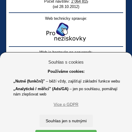
Počet návštěv:
2 064 815
(od 28.10.2012)
Web technicky spravuje:
Web je hostován na serverech:
Souhlas s cookies
Používáme cookies:
„Nutné (funkční)"
– běží vždy, zajišťují základní funkce webu
„Analytické / měřicí" (Ads/GA)
– jen po souhlasu, pomáhají
nám zlepšovat web
Facebook SONS
Facebook sbírky Bílá pastelka
SONS
Více o GDPR
Online
Youtube SONS
K jakémukoliv užití textů a obrázků uvedených na tomto serveru je
Souhlas jen s nutnými
třeba souhlas provozovatele.
Copyright © 2012 - 2026 SONS ČR, z. s.