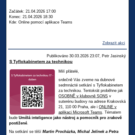
Začátek: 21.04.2026 17:00
Konec: 21.04.2026 18:30
Kde: Online pomocí aplikace Teams
Zobrazit akci
Publikováno 30.03.2026 23:07, Petr Jasinský
S Tyflokabinetem za technikou
Milí přátelé,
srdečně Vás zveme na dubnové
sedmnácté setkání s Tyflokabinetem
za technikou. Tentokrát proběhne jak
OSOBNĚ v klubovně SONS
v
suterénu budovy na adrese Krakovská
21, 110 00 Praha, ale i
ONLINE v
aplikaci Microsoft Teams
. Tématem
bude
Umělá inteligence jako nástroj a pomocník pro zrakově
postižené
.
Na setkání se těší
Martin Procházka, Michal Jelínek a Petra