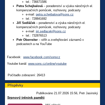
tel.: 736671586
Petra Schejbalová
– poradenství a výuka náročných el.
kompenzačních pomůcek, rozhovory, podcasty
e-mail:
petra.schejbalova@sons.cz
tel.: 728841692
Jiří Sedláček
– poradenství a výuka náročných el.
kompenzačních pomůcek, rozhovory, podcasty
e-mail:
jiri.sedlacek@sons.cz
tel.: 732876513
Petr Oberreiter
– střih a zveřejňování záznamů v
podcastech a na YouTube
Facebook:
www.facebook.com/sonscz
Youtube kanál:
www.sons.cz/online/youtube
Počítadlo zobrazení: 26413
Příspěvky
Publikováno 21.07.2026 15:56, Petr Jasinský
Srpnový trénink paměti