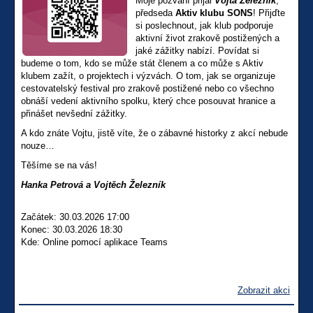
Moje pozvání přijal
Vojta Železník
,
předseda
Aktiv klubu SONS
! Přijďte
si poslechnout, jak klub podporuje
aktivní život zrakově postižených a
jaké zážitky nabízí. Povídat si
budeme o tom, kdo se může stát členem a co může s Aktiv
klubem zažít, o projektech i výzvách. O tom, jak se organizuje
cestovatelský festival pro zrakově postižené nebo co všechno
obnáší vedení aktivního spolku, který chce posouvat hranice a
přinášet nevšední zážitky.
A kdo znáte Vojtu, jistě víte, že o zábavné historky z akcí nebude
nouze…
Těšíme se na vás!
Hanka Petrová a Vojtěch Železník
Začátek: 30.03.2026 17:00
Konec: 30.03.2026 18:30
Kde: Online pomocí aplikace Teams
Zobrazit akci