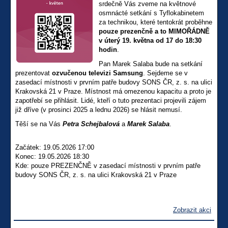
srdečně Vás zveme na květnové
osmnácté setkání s Tyflokabinetem
za technikou, které tentokrát proběhne
pouze prezenčně a to MIMOŘÁDNĚ
v úterý 19. května od 17 do 18:30
hodin
.
Pan Marek Salaba bude na setkání
prezentovat
ozvučenou televizi Samsung
. Sejdeme se v
zasedací místnosti v prvním patře budovy SONS ČR, z. s. na ulici
Krakovská 21 v Praze. Místnost má omezenou kapacitu a proto je
zapotřebí se přihlásit. Lidé, kteří o tuto prezentaci projevili zájem
již dříve (v prosinci 2025 a lednu 2026) se hlásit nemusí.
Těší se na Vás
Petra Schejbalová
a
Marek Salaba
.
Začátek: 19.05.2026 17:00
Konec: 19.05.2026 18:30
Kde: pouze PREZENČNĚ v zasedací místnosti v prvním patře
budovy SONS ČR, z. s. na ulici Krakovská 21 v Praze
Zobrazit akci