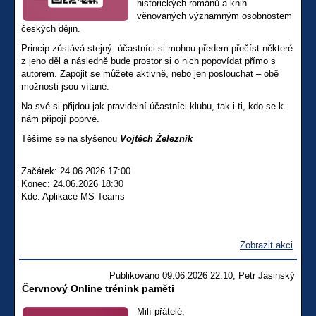
historických románů a knih
věnovaných významným osobnostem
českých dějin.
Princip zůstává stejný: účastníci si mohou předem přečíst některé
z jeho děl a následně bude prostor si o nich popovídat přímo s
autorem. Zapojit se můžete aktivně, nebo jen poslouchat – obě
možnosti jsou vítané.
Na své si přijdou jak pravidelní účastníci klubu, tak i ti, kdo se k
nám připojí poprvé.
Těšíme se na slyšenou
Vojtěch Železník
Začátek: 24.06.2026 17:00
Konec: 24.06.2026 18:30
Kde: Aplikace MS Teams
Zobrazit akci
Publikováno 09.06.2026 22:10, Petr Jasinský
Červnový Online trénink paměti
Milí přátelé,