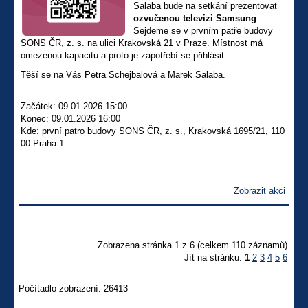
Salaba bude na setkání prezentovat
ozvučenou televizi Samsung
.
Sejdeme se v prvním patře budovy
SONS ČR, z. s. na ulici Krakovská 21 v Praze. Místnost má
omezenou kapacitu a proto je zapotřebí se přihlásit.
Těší se na Vás Petra Schejbalová a Marek Salaba.
Začátek: 09.01.2026 15:00
Konec: 09.01.2026 16:00
Kde: první patro budovy SONS ČR, z. s., Krakovská 1695/21, 110
00 Praha 1
Zobrazit akci
Zobrazena stránka 1 z 6 (celkem 110 záznamů)
Jít na stránku:
1
2
3
4
5
6
Počítadlo zobrazení: 26413