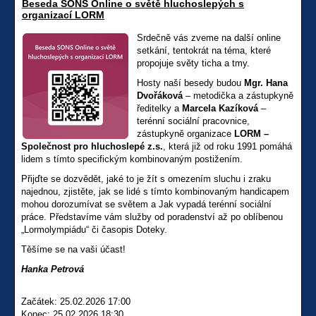
Beseda SONS Online o světě hluchoslepých s
organizací LORM
Srdečně vás zveme na další online
setkání, tentokrát na téma, které
propojuje světy ticha a tmy.
Hosty naší besedy budou
Mgr. Hana
Dvořáková
– metodička a zástupkyně
ředitelky a
Marcela Kazíková
–
terénní sociální pracovnice,
zástupkyně organizace
LORM –
Společnost pro hluchoslepé z.s.
, která již od roku 1991 pomáhá
lidem s tímto specifickým kombinovaným postižením.
Přijďte se dozvědět, jaké to je žít s omezením sluchu i zraku
najednou, zjistěte, jak se lidé s tímto kombinovaným handicapem
mohou dorozumívat se světem a Jak vypadá terénní sociální
práce. Představíme vám služby od poradenství až po oblíbenou
„Lormolympiádu“ či časopis Doteky.
Těšíme se na vaši účast!
Hanka Petrová
Začátek: 25.02.2026 17:00
Konec: 25.02.2026 18:30