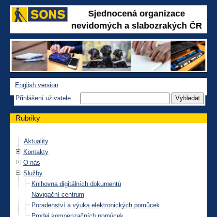
Sjednocená organizace
nevidomých a slabozrakých ČR
English version
Přihlášení uživatele
Rubriky
Aktuality
Kontakty
O nás
Služby
Knihovna digitálních dokumentů
Navigační centrum
Poradenství a výuka elektronických pomůcek
Prodej kompenzačních pomůcek