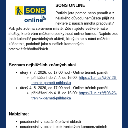
SONS ONLINE
Potřebujete pomoc nebo poradit a z
nějakého důvodu nemůžete přijít na
některé z našich mnoha pracovišť?
Pak jste zde na správném místě. Zde najdete veškeré naše
služby, které vám můžeme poskytnout online formou. Najdete zde
také kalendář pravidelných aktivit, kterých se s námi můžete
zúčastnit, podobně jako v našich kamenných
pracovištích/odbočkách.
Seznam nejbližších známých akcí
úterý 7. 7. 2026, od 17:00 hod - Online trénink paměti
přihlášení do 7. 7. do 16:00:
https://1url.cz/@07-26-
trenink-pameti-prihlaska
úterý 4. 8. 2026, od 17:00 hod - Online trénink paměti
přihlášení do 4. 8. do 16:00:
https://1url.cz/@08-26-
trenink-pameti-prihlaska
Nabízíme:
poradenství v sociálně právní oblasti
poradenství v oblasti elektronických kompenzačních