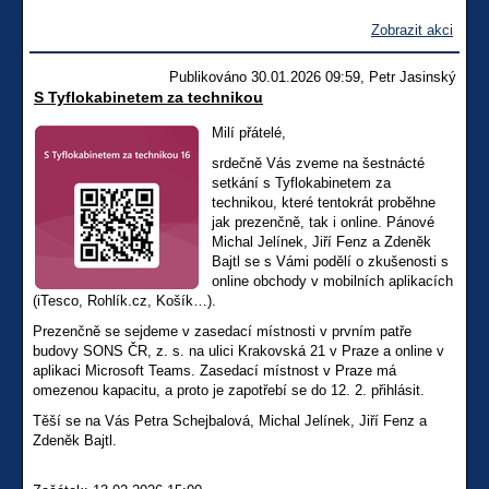
Zobrazit akci
Publikováno 30.01.2026 09:59, Petr Jasinský
S Tyflokabinetem za technikou
Milí přátelé,
srdečně Vás zveme na šestnácté
setkání s Tyflokabinetem za
technikou, které tentokrát proběhne
jak prezenčně, tak i online. Pánové
Michal Jelínek, Jiří Fenz a Zdeněk
Bajtl se s Vámi podělí o zkušenosti s
online obchody v mobilních aplikacích
(iTesco, Rohlík.cz, Košík…).
Prezenčně se sejdeme v zasedací místnosti v prvním patře
budovy SONS ČR, z. s. na ulici Krakovská 21 v Praze a online v
aplikaci Microsoft Teams. Zasedací místnost v Praze má
omezenou kapacitu, a proto je zapotřebí se do 12. 2. přihlásit.
Těší se na Vás Petra Schejbalová, Michal Jelínek, Jiří Fenz a
Zdeněk Bajtl.