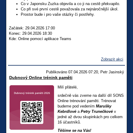
Co v Japonsku Zuzka objevila a co ji na cestě překvapilo.
Co při své první cestě považovala za nejnáročnější úkol.
Prostor bude i pro vaše otázky či postřehy.
Začátek: 29.04.2026 17:00
Konec: 29.04.2026 18:30
Kde: Online pomocí aplikace Teams
Zobrazit akci
Publikováno 07.04.2026 07:20, Petr Jasinský
Dubnový Online trénink paměti
Milí přátelé,
srdečně vás zveme na další díl SONS
Online trénování paměti. Trénovat
budeme pod vedením
Marušky
Kebrdlové
a
Petry Trunečkové
v
jedné až dvou skupinkách pro celkem
16 účastníků.
Těšíme se na Vás!