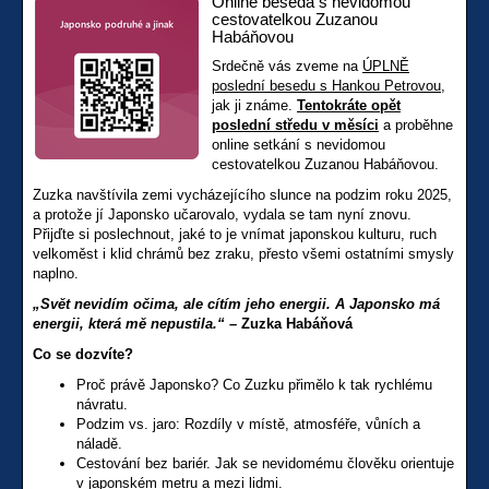
Online beseda s nevidomou
cestovatelkou Zuzanou
Habáňovou
Srdečně vás zveme na
ÚPLNĚ
poslední besedu s Hankou Petrovou
,
jak ji známe.
Tentokráte opět
poslední středu v měsíci
a proběhne
online setkání s nevidomou
cestovatelkou Zuzanou Habáňovou.
Zuzka navštívila zemi vycházejícího slunce na podzim roku 2025,
a protože jí Japonsko učarovalo, vydala se tam nyní znovu.
Přijďte si poslechnout, jaké to je vnímat japonskou kulturu, ruch
velkoměst i klid chrámů bez zraku, přesto všemi ostatními smysly
naplno.
„Svět nevidím očima, ale cítím jeho energii. A Japonsko má
energii, která mě nepustila.“
– Zuzka Habáňová
Co se dozvíte?
Proč právě Japonsko? Co Zuzku přimělo k tak rychlému
návratu.
Podzim vs. jaro: Rozdíly v místě, atmosféře, vůních a
náladě.
Cestování bez bariér. Jak se nevidomému člověku orientuje
v japonském metru a mezi lidmi.