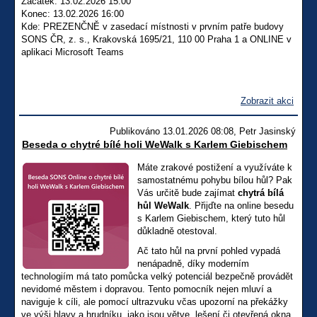
Začátek: 13.02.2026 15:00
Konec: 13.02.2026 16:00
Kde: PREZENČNĚ v zasedací místnosti v prvním patře budovy
SONS ČR, z. s., Krakovská 1695/21, 110 00 Praha 1 a ONLINE v
aplikaci Microsoft Teams
Zobrazit akci
Publikováno 13.01.2026 08:08, Petr Jasinský
Beseda o chytré bílé holi WeWalk s Karlem Giebischem
Máte zrakové postižení a využíváte k
samostatnému pohybu bílou hůl? Pak
Vás určitě bude zajímat
chytrá bílá
hůl WeWalk
. Přijďte na online besedu
s Karlem Giebischem, který tuto hůl
důkladně otestoval.
Ač tato hůl na první pohled vypadá
nenápadně, díky moderním
technologiím má tato pomůcka velký potenciál bezpečně provádět
nevidomé městem i dopravou. Tento pomocník nejen mluví a
naviguje k cíli, ale pomocí ultrazvuku včas upozorní na překážky
ve výši hlavy a hrudníku, jako jsou větve, lešení či otevřená okna,