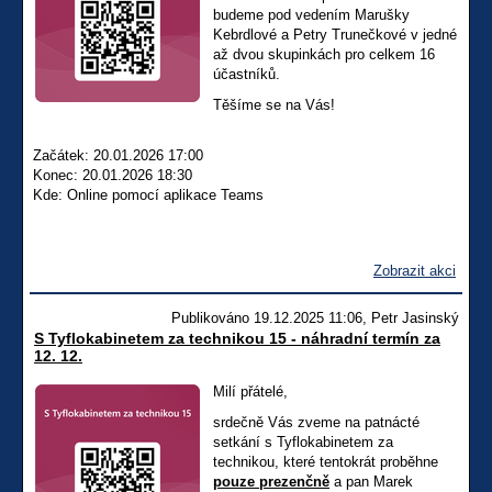
budeme pod vedením Marušky
Kebrdlové a Petry Trunečkové v jedné
až dvou skupinkách pro celkem 16
účastníků.
Těšíme se na Vás!
Začátek: 20.01.2026 17:00
Konec: 20.01.2026 18:30
Kde: Online pomocí aplikace Teams
Zobrazit akci
Publikováno 19.12.2025 11:06, Petr Jasinský
S Tyflokabinetem za technikou 15 - náhradní termín za
12. 12.
Milí přátelé,
srdečně Vás zveme na patnácté
setkání s Tyflokabinetem za
technikou, které tentokrát proběhne
pouze prezenčně
a pan Marek