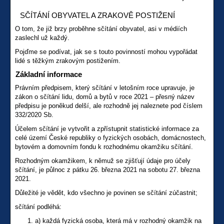
SČÍTÁNÍ OBYVATEL A ZRAKOVĚ POSTIŽENÍ
O tom, že již brzy proběhne sčítání obyvatel, asi v médiích
zaslechl už každý.
Pojďme se podívat, jak se s touto povinností mohou vypořádat
lidé s těžkým zrakovým postižením.
Základní informace
Právním předpisem, který sčítání v letošním roce upravuje, je
zákon o sčítání lidu, domů a bytů v roce 2021 – přesný název
předpisu je poněkud delší, ale rozhodně jej naleznete pod číslem
332/2020 Sb.
Účelem sčítání je vytvořit a zpřístupnit statistické informace za
celé území České republiky o fyzických osobách, domácnostech,
bytovém a domovním fondu k rozhodnému okamžiku sčítání.
Rozhodným okamžikem, k němuž se zjišťují údaje pro účely
sčítání, je půlnoc z pátku 26. března 2021 na sobotu 27. března
2021.
Důležité je vědět, kdo všechno je povinen se sčítání zúčastnit;
sčítání podléhá:
a) každá fyzická osoba, která má v rozhodný okamžik na