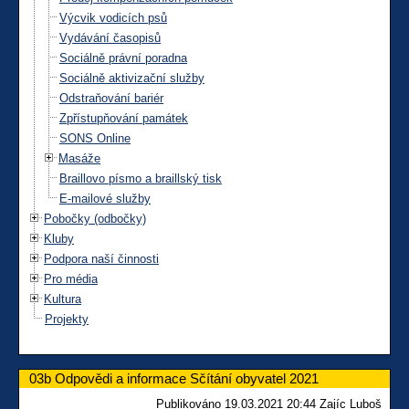
Výcvik vodicích psů
Vydávání časopisů
Sociálně právní poradna
Sociálně aktivizační služby
Odstraňování bariér
Zpřístupňování památek
SONS Online
Masáže
Braillovo písmo a braillský tisk
E-mailové služby
Pobočky (odbočky)
Kluby
Podpora naší činnosti
Pro média
Kultura
Projekty
03b Odpovědi a informace Sčítání obyvatel 2021
Publikováno 19.03.2021 20:44 Zajíc Luboš