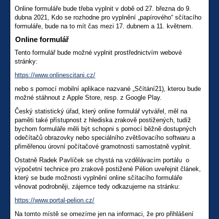
Online formuláře bude třeba vyplnit v době od 27. března do 9.
dubna 2021, Kdo se rozhodne pro vyplnění „papírového“ sčítacího
formuláře, bude na to mít čas mezi 17. dubnem a 11. květnem.
Online formulář
Tento formulář bude možné vyplnit prostřednictvím webové
stránky:
https://www.onlinescitani.cz/
nebo s pomocí mobilní aplikace nazvané „Sčítání21), kterou bude
možné stáhnout z Apple Store, resp. z Google Play.
Český statistický úřad, který online formulář vytvářel, měl na
paměti také přístupnost z hlediska zrakově postižených, tudíž
bychom formuláře měli být schopni s pomocí běžně dostupných
odečítačů obrazovky nebo speciálního zvětšovacího softwaru a
přiměřenou úrovní počítačové gramotnosti samostatně vyplnit.
Ostatně Radek Pavlíček se chystá na vzdělávacím portálu o
výpočetní technice pro zrakově postižené Pélion uveřejnit článek,
který se bude možnosti vyplnění online sčítacího formuláře
věnovat podrobněji, zájemce tedy odkazujeme na stránku:
https://www.portal-pelion.cz/
Na tomto místě se omezíme jen na informaci, že pro přihlášení