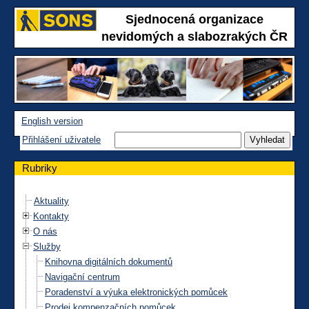
Sjednocená organizace
nevidomých a slabozrakých ČR
English version
Přihlášení uživatele
Rubriky
Aktuality
Kontakty
O nás
Služby
Knihovna digitálních dokumentů
Navigační centrum
Poradenství a výuka elektronických pomůcek
Prodej kompenzačních pomůcek