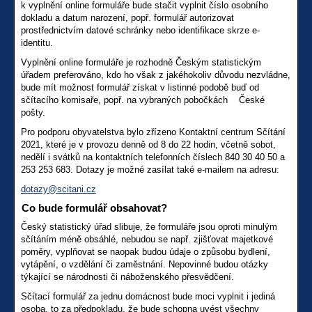
k vyplnění online formuláře bude stačit vyplnit číslo osobního
dokladu a datum narození, popř. formulář autorizovat
prostřednictvím datové schránky nebo identifikace skrze e-
identitu.
Vyplnění online formuláře je rozhodně Českým statistickým
úřadem preferováno, kdo ho však z jakéhokoliv důvodu nezvládne,
bude mít možnost formulář získat v listinné podobě buď od
sčítacího komisaře, popř. na vybraných pobočkách České
pošty.
Pro podporu obyvatelstva bylo zřízeno Kontaktní centrum Sčítání
2021, které je v provozu denně od 8 do 22 hodin, včetně sobot,
nedělí i svátků na kontaktních telefonních číslech 840 30 40 50 a
253 253 683. Dotazy je možné zasílat také e-mailem na adresu:
dotazy@scitani.cz
Co bude formulář obsahovat?
Český statistický úřad slibuje, že formuláře jsou oproti minulým
sčítáním méně obsáhlé, nebudou se např. zjišťovat majetkové
poměry, vyplňovat se naopak budou údaje o způsobu bydlení,
vytápění, o vzdělání či zaměstnání. Nepovinné budou otázky
týkající se národnosti či náboženského přesvědčení.
Sčítací formulář za jednu domácnost bude moci vyplnit i jediná
osoba, to za předpokladu, že bude schopna uvést všechny