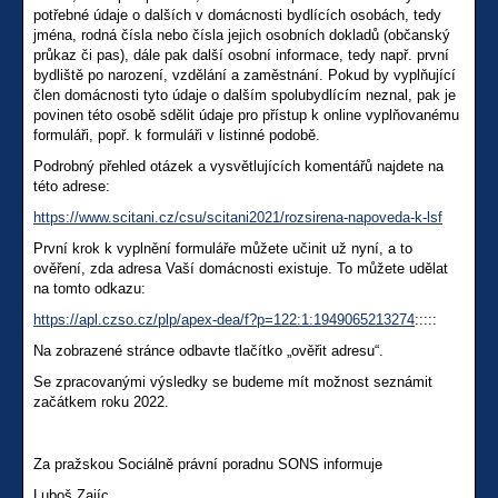
potřebné údaje o dalších v domácnosti bydlících osobách, tedy
jména, rodná čísla nebo čísla jejich osobních dokladů (občanský
průkaz či pas), dále pak další osobní informace, tedy např. první
bydliště po narození, vzdělání a zaměstnání. Pokud by vyplňující
člen domácnosti tyto údaje o dalším spolubydlícím neznal, pak je
povinen této osobě sdělit údaje pro přístup k online vyplňovanému
formuláři, popř. k formuláři v listinné podobě.
Podrobný přehled otázek a vysvětlujících komentářů najdete na
této adrese:
https://www.scitani.cz/csu/scitani2021/rozsirena-napoveda-k-lsf
První krok k vyplnění formuláře můžete učinit už nyní, a to
ověření, zda adresa Vaší domácnosti existuje. To můžete udělat
na tomto odkazu:
https://apl.czso.cz/plp/apex-dea/f?p=122:1:1949065213274
:::::
Na zobrazené stránce odbavte tlačítko „ověřit adresu“.
Se zpracovanými výsledky se budeme mít možnost seznámit
začátkem roku 2022.
Za pražskou Sociálně právní poradnu SONS informuje
Luboš Zajíc