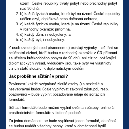
území České republiky trvalý pobyt nebo přechodný pobyt
nad 90 dnů,
b) každá fyzická osoba, které byl na území České republiky
udělen azyl, doplňková nebo dočasná ochrana,
c) každá fyzická osoba, která je na území České republiky
v rozhodný okamžik přítomna,
d) každý dům, i neobydlený, a
e) každý byt, i neobydlený.
Z osob uvedených pod písmenem c) existují výjimky – sčítání se
neúčastní cizinci, kteří budou v rozhodný okamžik v ČR přítomni
za účelem krátkodobého pobytu do 90 dnů, ani cizinci požívající
diplomatických výsad, vyloučeny jsou také byty ve vlastnictví
cizích států sloužící k diplomatickým účelům.
Jak proběhne sčítání v praxi?
Povinností každé svéprávné zletilé osoby (za nezletilé a
nesvéprávné budou údaje vyplňovat zákonní zástupci, resp.
opatrovníci – bude vyplnit požadované údaje do sčítacích
formulářů.
Sčítací formuláře bude možné vyplnit dvěma způsoby, online či
prostřednictvím formuláře v listinné podobě.
Za jednu domácnost se bude vyplňovat jeden formulář, do něhož
se budou uvádět všechny osoby, které v domácnosti bydlí.