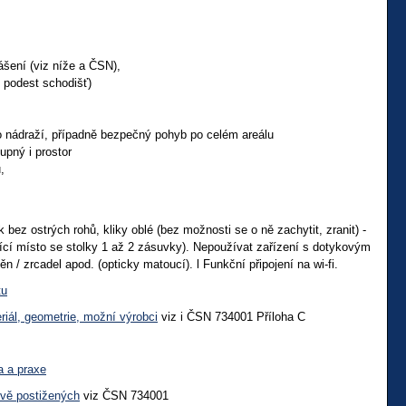
lášení (viz níže a ČSN),
l. podest schodišť)
ho nádraží, případně bezpečný pohyb po celém areálu
upný i prostor
,
 bez ostrých rohů, kliky oblé (bez možnosti se o ně zachytit, zranit) -
dící místo se stolky 1 až 2 zásuvky). Nepoužívat zařízení s dotykovým
 / zrcadel apod. (opticky matoucí). l Funkční připojení na wi-fi.
tu
eriál, geometrie, možní výrobci
viz i ČSN 734001 Příloha C
a a praxe
ově postižených
viz ČSN 734001