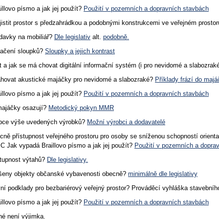
llovo písmo a jak jej použít?
Použití v pozemních a dopravních stavbách
ajistit prostor s předzahrádkou a podobnými konstrukcemi ve veřejném prosto
davky na mobiliář?
Dle legislativ
alt.
podobně.
načení sloupků?
Sloupky a jejich kontrast
 a jak se má chovat digitální informační systém (i pro nevidomé a slabozrak
hovat akustické majáčky pro nevidomé a slabozraké?
Příklady frází do maj
llovo písmo a jak jej použít?
Použití v pozemních a dopravních stavbách
majáčky osazují?
Metodický pokyn MMR
obce výše uvedených výrobků?
Možní výrobci a dodavatelé
ecně přístupnost veřejného prostoru pro osoby se sníženou schopností orien
C Jak vypadá Braillovo písmo a jak jej použít?
Použití v pozemních a dopra
ístupnost výtahů?
Dle legislativy.
ešeny objekty občanské vybavenosti obecně?
minimálně dle legislativy
vní podklady pro bezbariérový veřejný prostor? Prováděcí vyhláška stavební
llovo písmo a jak jej použít?
Použití v pozemních a dopravních stavbách
é není výjimka.