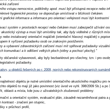
cká zařízení
ího vstupu nemocnice, polikliniky apod. musí být přístupná recepce nebo inf
érové hygienické prostory se doporučuje umísťovat v blízkosti čekáren.
 grafické informace a informace pro orientaci veřejnosti musí být kontrastní
ací systém v prostorách recepcí nebo čekáren musí zabezpečit užívání oso
 akustický výstup a musí být umístěny tak, aby byly viditelné z různých mís
hy nebo instalovaný orientační majáček (orientační hlasový majáček) s popis
stupem k vyřízení požadavku osob se zrakovým postižením.
 a vybavení zdravotnických zařízení musí mít splňovat požadavky vizuálního
ích komunikací a k odlišení velkých ploch (stěny a pochozí plochy)."
kty občanské vybavenosti, aby byly bezbariérové pro všechny, tzn. i pro oso
 legislativní požadavky.
lativy, u objektů řešených po r. 2009, nových nebo rekonstruovaných sumárn
la
ajitelnost objektu je nutné umístění orientačního akustického majáčku pro ne
chto objektů to mají již jako povinnost (viz úvod ve vyhl. 398/2009 Sb.) a p
t, oblasti a místa, kde jsou z uživatelských zkušeností problémy:
ormační a orientační systém, evakuační plán, zásadně nezaměnňovat patra a 
h kontrast - značení jen stupnic,
ky x průchozí profil,