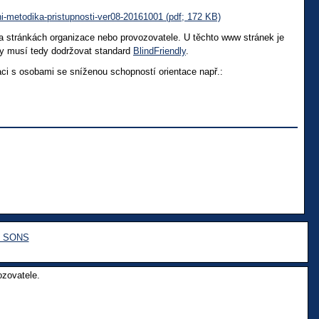
ni-metodika-pristupnosti-ver08-20161001 (pdf; 172 KB)
s na stránkách organizace nebo provozovatele. U těchto www stránek je
nky musí tedy dodržovat standard
BlindFriendly
.
aci s osobami se sníženou schopností orientace např.:
e SONS
ozovatele.