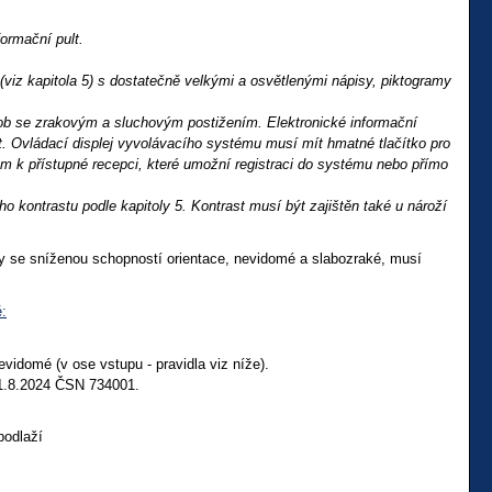
ormační pult.
 (viz kapitola 5) s dostatečně velkými a osvětlenými nápisy, piktogramy
b se zrakovým a sluchovým postižením. Elektronické informační
t. Ovládací displej vyvolávacího systému musí mít hmatné tlačítko pro
em k přístupné recepci, které umožní registraci do systému nebo přímo
 kontrastu podle kapitoly 5. Kontrast musí být zajištěn také u nároží
by se sníženou schopností orientace, nevidomé a slabozraké, musí
ě:
vidomé (v ose vstupu - pravidla viz níže).
o 1.8.2024 ČSN 734001.
podlaží