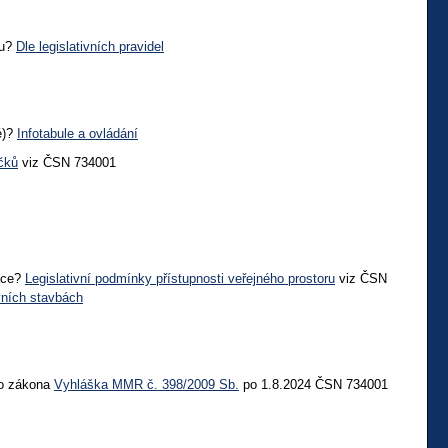
ru?
Dle legislativních pravidel
é)?
Infotabule a ovládání
áčků
viz ČSN 734001
tace?
Legislativní podmínky přístupnosti veřejného prostoru
viz ČSN
vních stavbách
ho zákona
Vyhláška MMR č. 398/2009 Sb.
po 1.8.2024 ČSN 734001