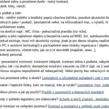
osklené stěny a prosklené dveře - nutný kontrast,
ubně, kliky, nároží,
yk podlah a stěn
ů - reliéfní (reliéfní a braillský popis) všechna tlačítka, pravdivé akustické h
otlivých pater / podlaží, (dostatečně velké, na křižovatkách tras, u výtahů, h
ozlišitelnost toalet,
 na dveřích např.: WC, čísla - jednoznačná pravidla (viz níže),
bjektu a jeho najitelnost objektu a bezpečná cesta od MHD, žst, autobusové
 pokud existuje, musí mít akustický výstup, jinak je pro danou skupinu nepříst
pro PC s asistivní technologií) a pochopitelné www stránky organizace / objektu
ost asistence, včetně toho, jak se o ní dozvědět (majáček, www...),
školený personál.
ř. prezentační místnosti: kontrastní nábytek, kontrast stěna x podlaha, nábytek
bytku, tak i na dveřích, dostatečné množství zásuvek na 230 V (opt. na 1 se
cílovou skupinu nepoužitelné až nebezpečné). Velké plochy bez odrazivých stěn
ativa prosklené stěny a dveře?
Legislativní a uživatelské požadavky zde v tex
atné / haptické štítky, kam se osazují, kdo je vyrábí?
Legislativa, typy, mat
llovo písmo a jak jej použít?
Použití v pozemních a dopravních stavbách
ody z pohledu legislativy pro slabozraké?
Schody a jejich značení - legislativ
šit kontrast ve veřejném prostoru?
Kontrast a legislativa z pohledu osob zrak