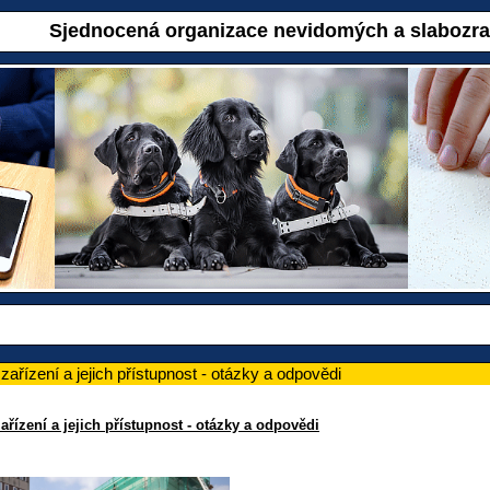
Sjednocená organizace nevidomých a slabozr
zařízení a jejich přístupnost - otázky a odpovědi
ařízení a jejich přístupnost - otázky a odpovědi