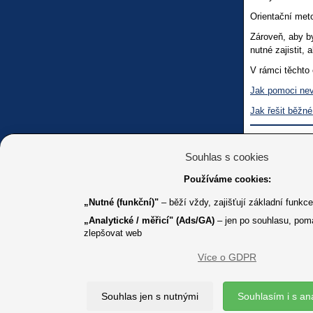
Orientační meto
Zároveň, aby by
nutné zajistit,
V rámci těchto 
Jak
pomoci ne
Jak řešit běžné
Metodické cen
Souhlas s cookies
Používáme cookies:
„Nutné (funkční)"
– běží vždy, zajišťují základní funkc
„Analytické / měřicí" (Ads/GA)
– jen po souhlasu, pom
zlepšovat web
Více o GDPR
K jakémuk
Souhlas jen s nutnými
Souhlasím i s an