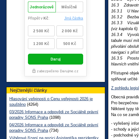
16.3 Zdravotni
16.3.1 U hlavn
16.3.2 Bezbari
16.3.3 Vizuální
(viz kapitola 6).
16.3.4 Vyvoláv
tabule musí mít
přivolání obslu
navigaci s pří
16.3.5 Prostory
hlavních vnitřn
Přístupné obje
splňovat určité
Z pohledu legis
Nejčtenější články
Obecná pravid
Hlasování veřejnosti o Cenu veřejnosti 2026 je
Pro bezpečnou n
spuštěno
(4264)
Některé typy tě
03/2026 Informace a odpovědi ze Sociálně právní
Na co se zaměři
poradny SONS Praha
(1098)
- vyřešený inf
04/2026 Informace a odpovědi ze Sociálně právní
- schody a jejic
poradny SONS Praha
(734)
- podchodné výš
Výběrové řízení na pozici Asistent/ka prezidentky