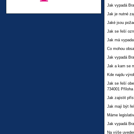
Jak vypadá Brai
Jak je nutné z
Jaké jsou poža
Jak se řeší oz
Jak má vypadat
Co mohou obsa
Jak vypadá Brai
Jak a kam se 
Kde najdu výr
Jak se řeší ob
734001 Příloha 
Jak zajistit př
Jak mají být ř
Máme legislati
Jak vypadá Brai
Na výše uveden