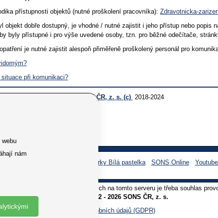
dika přístupnosti objektů (nutné proškolení pracovníka):
Zdravotnicka-zarize
l objekt dobře dostupný, je vhodné / nutné zajistit i jeho přístup nebo popi
 aby byly přístupné i pro výše uvedené osoby, tzn. pro běžné odečítače, strá
opatření je nutné zajistit alespoň přiměřeně proškolený personál pro komunik
vidomým?
 situace při komunikaci?
trum odstraňování bariér SONS ČR, z. s. (c)
2018-2024
e webu
áhají nám
Facebook SONS
Facebook sbírky Bílá pastelka
SONS Online
Youtub
oliv užití textů a obrázků uvedených na tomto serveru je třeba souhlas prov
Copyright © 2012 - 2026 SONS ČR, z. s.
alytickými
Ochrana osobních údajů (GDPR)