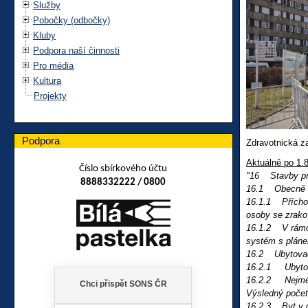
Služby
Pobočky (odbočky)
Kluby
Podpora naší činnosti
Pro média
Kultura
Projekty
Podpora
Zdravotnická z
Aktuálně po 1.
Číslo sbírkového účtu
"16 Stavby pro
8888332222 / 0800
16.1 Obecně
16.1.1 Příchod
osoby se zrako
16.1.2 V rámci
systém s pláne
16.2 Ubytovací
16.2.1 Ubytova
16.2.2 Nejméně
Výsledný počet
16.2.3 Byt v d