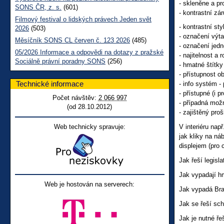
- skleněne a pr
SONS ČR, z. s.
(601)
- kontrastní zár
Filmový festival o lidských právech Jeden svět
- kontrastní st
2026
(503)
- označení výtah
Měsíčník SONS CL červen č. 123 2026
(485)
- označení jedn
05/2026 Informace a odpovědi na dotazy z pražské
- najitelnost a r
Sociálně právní poradny SONS
(256)
- hmatné štítky
- přístupnost o
Technické informace
- info systém -
- přístupné (i 
Počet návštěv:
2 066 997
- případná možn
(od 28.10.2012)
- zajištěný pro
Web technicky spravuje:
V interiéru nap
jak kliky na ná
displejem (pro 
Jak řeší legisl
Jak vypadají hm
Web je hostován na serverech:
Jak vypadá Brai
Jak se řeší sch
Jak je nutné ře