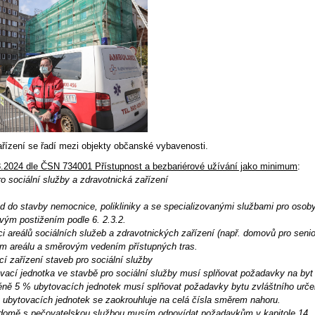
ařízení se řadí mezi objekty občanské vybavenosti.
8.2024 dle
ČSN 734001 Přístupnost a bezbariérové užívání jako minimum
:
 sociální služby a zdravotnická zařízení
 do stavby nemocnice, polikliniky a se specializovanými službami pro osob
vým postižením podle 6. 2.3.2.
 areálů sociálních služeb a zdravotnických zařízení (např. domovů pro senio
m areálu a směrovým vedením přístupných tras.
 zařízení staveb pro sociální služby
cí jednotka ve stavbě pro sociální služby musí splňovat požadavky na byt 
 5 % ubytovacích jednotek musí splňovat požadavky bytu zvláštního určen
 ubytovacích jednotek se zaokrouhluje na celá čísla směrem nahoru.
omě s pečovatelskou službou musím odpovídat požadavkům v kapitole 14.