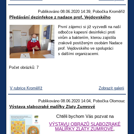
Publikováno 08.06.2020 14:39, Pobočka Kroměříž
Předávání dezinfekce z nadace prof. Vejdovského
První zájemci si již vyzvedli na naší
odbočce kapesní desinfekci proti
virům a bakteriím, kterou zajistila
zrakově postiženým osobám Nadace
prof. Vejdovského ve spolupráci
s dalšími organizacemi.
Počet obrázků: 7
V rubrice Kroměříž
Zobrazit galerii
Publikováno 08.06.2020 14:04, Pobočka Olomouc
Výstava slabozraké malířky Zlaty Zumrové
Chtěli bychom Vás pozvat na
VÝSTAVU OBRAZŮ SLABOZRAKÉ
MALÍŘKY ZLATY ZUMROVÉ
,