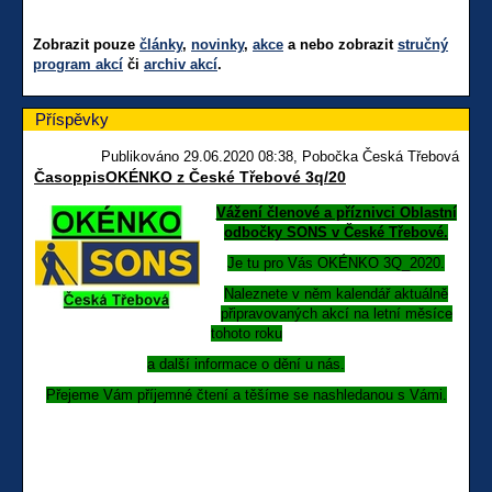
Zobrazit pouze
články
,
novinky
,
akce
a nebo zobrazit
stručný
program akcí
či
archiv akcí
.
Příspěvky
Publikováno 29.06.2020 08:38, Pobočka Česká Třebová
ČasoppisOKÉNKO z České Třebové 3q/20
Vážení členové a příznivci Oblastní
odbočky SONS v České Třebové.
Je tu pro Vás OKÉNKO 3Q_2020.
Naleznete v něm kalendář aktuálně
připravovaných akcí na letní měsíce
tohoto roku
a další informace o dění u nás.
Přejeme Vám příjemné čtení a těšíme se nashledanou s Vámi.