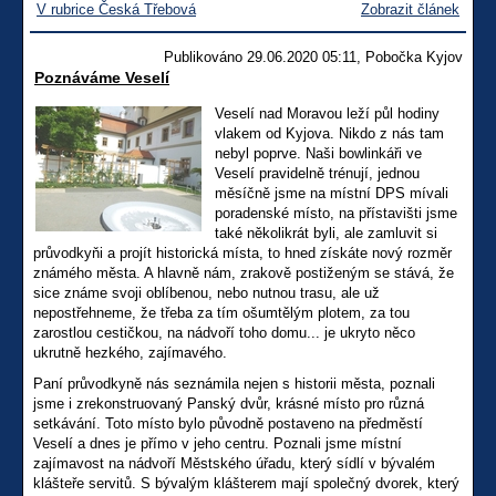
V rubrice Česká Třebová
Zobrazit článek
Publikováno 29.06.2020 05:11, Pobočka Kyjov
Poznáváme Veselí
Veselí nad Moravou leží půl hodiny
vlakem od Kyjova. Nikdo z nás tam
nebyl poprve. Naši bowlinkáři ve
Veselí pravidelně trénují, jednou
měsíčně jsme na místní DPS mívali
poradenské místo, na přístavišti jsme
také několikrát byli, ale zamluvit si
průvodkyňi a projít historická místa, to hned získáte nový rozměr
známého města. A hlavně nám, zrakově postiženým se stává, že
sice známe svoji oblíbenou, nebo nutnou trasu, ale už
nepostřehneme, že třeba za tím ošumtělým plotem, za tou
zarostlou cestičkou, na nádvoří toho domu... je ukryto něco
ukrutně hezkého, zajímavého.
Paní průvodkyně nás seznámila nejen s historii města, poznali
jsme i zrekonstruovaný Panský dvůr, krásné místo pro různá
setkávání. Toto místo bylo původně postaveno na předměstí
Veselí a dnes je přímo v jeho centru. Poznali jsme místní
zajímavost na nádvoří Městského úřadu, který sídlí v bývalém
klášteře servitů. S bývalým klášterem mají společný dvorek, který