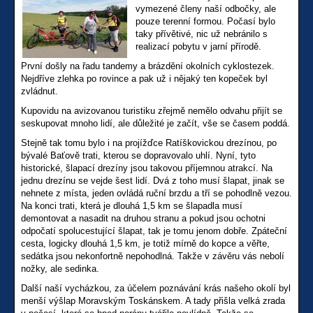
vymezené členy naší odbočky, ale
pouze terenní formou. Počasí bylo
taky přívětivé, nic už nebránilo s
realizací pobytu v jarní přírodě.
První došly na řadu tandemy a brázdění okolních cyklostezek.
Nejdříve zlehka po rovince a pak už i nějaký ten kopeček byl
zvládnut.
Kupovidu na avizovanou turistiku zřejmě nemělo odvahu přijít se
seskupovat mnoho lidí, ale důležité je začít, vše se časem poddá.
Stejně tak tomu bylo i na projížďce Ratíškovickou drezínou, po
bývalé Baťově trati, kterou se dopravovalo uhlí. Nyní, tyto
historické, šlapací drezíny jsou takovou příjemnou atrakcí. Na
jednu drezínu se vejde šest lidí. Dvá z toho musí šlapat, jinak se
nehnete z místa, jeden ovládá ruční brzdu a tří se pohodlně vezou.
Na konci trati, která je dlouhá 1,5 km se šlapadla musí
demontovat a nasadit na druhou stranu a pokud jsou ochotni
odpočatí spolucestující šlapat, tak je tomu jenom dobře. Zpáteční
cesta, logicky dlouhá 1,5 km, je totiž mírně do kopce a věřte,
sedátka jsou nekonfortně nepohodlná. Takže v závěru vás nebolí
nožky, ale sedinka.
Další naší vycházkou, za účelem poznávání krás našeho okolí byl
menší výšlap Moravským Toskánskem. A tady přišla velká zrada