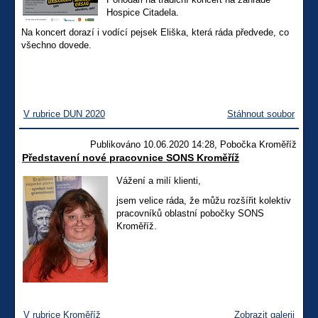
Hospice Citadela.
Na koncert dorazí i vodící pejsek Eliška, která ráda předvede, co
všechno dovede.
V rubrice DUN 2020
Stáhnout soubor
Publikováno 10.06.2020 14:28, Pobočka Kroměříž
Představení nové pracovnice SONS Kroměříž
Vážení a milí klienti,
jsem velice ráda, že můžu rozšířit kolektiv
pracovníků oblastní pobočky SONS
Kroměříž.
V rubrice Kroměříž
Zobrazit galerii