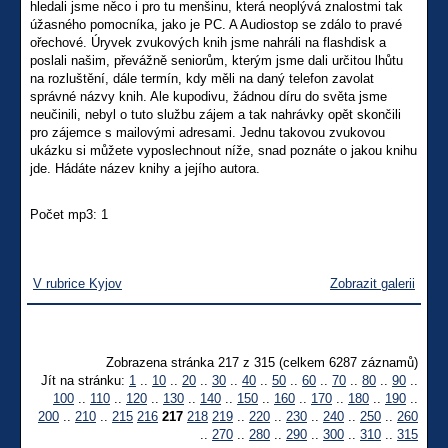
hledali jsme něco i pro tu menšinu, která neoplývá znalostmi tak
úžasného pomocníka, jako je PC. A Audiostop se zdálo to pravé
ořechové. Úryvek zvukových knih jsme nahráli na flashdisk a
poslali našim, převážně seniorům, kterým jsme dali určitou lhůtu
na rozluštění, dále termín, kdy měli na daný telefon zavolat
správné názvy knih. Ale kupodivu, žádnou díru do světa jsme
neučinili, nebyl o tuto službu zájem a tak nahrávky opět skončili
pro zájemce s mailovými adresami. Jednu takovou zvukovou
ukázku si můžete vyposlechnout níže, snad poznáte o jakou knihu
jde. Hádáte název knihy a jejího autora.
Počet mp3: 1
V rubrice Kyjov
Zobrazit galerii
Zobrazena stránka 217 z 315 (celkem 6287 záznamů)
Jít na stránku:
1
..
10
..
20
..
30
..
40
..
50
..
60
..
70
..
80
..
90
..
100
..
110
..
120
..
130
..
140
..
150
..
160
..
170
..
180
..
190
..
200
..
210
..
215
216
217
218
219
..
220
..
230
..
240
..
250
..
260
..
270
..
280
..
290
..
300
..
310
..
315