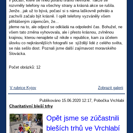
v počasí, které se hned poránu tvářilo nevlídně. Takže se
rozvrněly telefony na všechny strany a krásná akce se rušila.
Jenže...jak už to bývá, počasí si s náma laškovně pohrálo a
zachvíli začalo být krásně. I opět telefony vyzváněly všem
přihlášeným zájemcům, že...
jdeme na to, ale odjezd se odkládá na odpolední čas. Bohužel, ne
všem tato změna vyhovovala, ale i přesto krásnou, zvlněnou
krajinou, kterou nenajdete už nikde v republice, kam za účelem
úlovku co nejkrásnějších fotografii se sjíždějí lidé z celého světa,
se nás sešlo dost. Poznali jsme další zajímavost moravského
Slovácka.
Počet obrázků: 12
V rubrice Kyjov
Zobrazit galerii
Publikováno 15.06.2020 12:17, Pobočka Vrchlabi
Charitativní bleší trhy
Opět jsme se zúčastnili
bleších trhů ve Vrchlabí