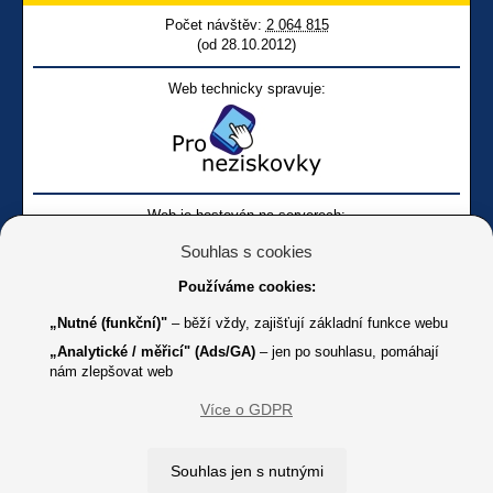
Počet návštěv:
2 064 815
(od 28.10.2012)
Web technicky spravuje:
Web je hostován na serverech:
Souhlas s cookies
Používáme cookies:
„Nutné (funkční)"
– běží vždy, zajišťují základní funkce webu
„Analytické / měřicí" (Ads/GA)
– jen po souhlasu, pomáhají
nám zlepšovat web
Facebook SONS
Facebook sbírky Bílá pastelka
SONS
Více o GDPR
Online
Youtube SONS
K jakémukoliv užití textů a obrázků uvedených na tomto serveru je
Souhlas jen s nutnými
třeba souhlas provozovatele.