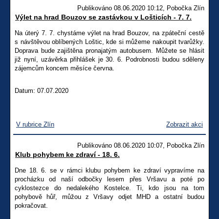
Publikováno 08.06.2020 10:12, Pobočka Zlín
Výlet na hrad Bouzov se zastávkou v Lošticích - 7. 7.
Na úterý 7. 7. chystáme výlet na hrad Bouzov, na zpáteční cestě
s návštěvou oblíbených Loštic, kde si můžeme nakoupit tvarůžky.
Doprava bude zajištěna pronajatým autobusem. Můžete se hlásit
již nyní, uzávěrka přihlášek je 30. 6. Podrobnosti budou sděleny
zájemcům koncem měsíce června.
Datum: 07.07.2020
V rubrice Zlín
Zobrazit akci
Publikováno 08.06.2020 10:07, Pobočka Zlín
Klub pohybem ke zdraví - 18. 6.
Dne 18. 6. se v rámci klubu pohybem ke zdraví vypravíme na
procházku od naší odbočky lesem přes Vršavu a poté po
cyklostezce do nedalekého Kostelce. Ti, kdo jsou na tom
pohybově hůř, můžou z Vršavy odjet MHD a ostatní budou
pokračovat.