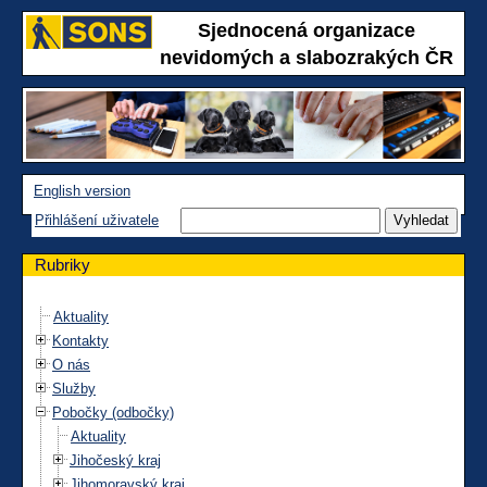
Sjednocená organizace
nevidomých a slabozrakých ČR
English version
Přihlášení uživatele
Rubriky
Aktuality
Kontakty
O nás
Služby
Pobočky (odbočky)
Aktuality
Jihočeský kraj
Jihomoravský kraj