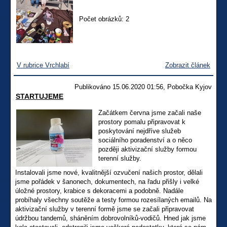
Počet obrázků: 2
V rubrice Vrchlabí
Zobrazit článek
Publikováno 15.06.2020 01:56, Pobočka Kyjov
STARTUJEME
Začátkem června jsme začali naše
prostory pomalu připravovat k
poskytování nejdříve služeb
sociálního poradenství a o něco
později aktivizační služby formou
terenní služby.
Instalovali jsme nové, kvalitnější ozvučení našich prostor, dělali
jsme pořádek v šanonech, dokumentech, na řadu přišly i velké
úložné prostory, krabice s dekoracemi a podobně. Nadále
probíhaly všechny soutěže a testy formou rozesílaných emailů. Na
aktivizační služby v terenní formě jsme se začali připravovat
údržbou tandemů, sháněním dobrovolníků-vodičů. Hned jak jsme