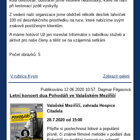
kola otestovali, odstranili jsme veškeré nedostatky, které se nám
při testovací jizdě vyskytly.
Z vedení naší organizace jsme obdrželi několik desítek lahviček
100 ml desinfekčního prostředku na ruce, které nabízíme svým
zrakově postiženým klientům.
A máme hotovo! Už jen rozeslat Informátor s nabídkou služeb a
aktivit pro naše členy a těšit se na vzájemná setkání.
Počet obrázků: 5
V rubrice Kyjov
Zobrazit galerii
Publikováno 12.06.2020 10:57, Dagmar Filgasová
Letní koncert dua Pohodáři ve Valašském Meziříčí
Valašské Meziříčí, zahrada Hospice
Citadela
28.7.2020 od 15:00
Přijďte si poslechnout lidové a populární
písně, či známé filmové melodie v podání dua
Pohodáři na tradiční koncert na zahradě