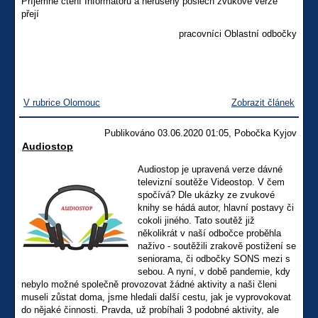
Příjemné čtení Informátoru a nerušený poslech zvukové verze
přejí
pracovníci Oblastní odbočky
V rubrice Olomouc
Zobrazit článek
Publikováno 03.06.2020 01:05, Pobočka Kyjov
Audiostop
Audiostop je upravená verze dávné
televizní soutěže Videostop. V čem
spočívá? Dle ukázky ze zvukové
knihy se hádá autor, hlavní postavy či
cokoli jiného. Tato soutěž již
několikrát v naší odbočce proběhla
naživo - soutěžili zrakově postižení se
seniorama, či odbočky SONS mezi s
sebou. A nyní, v době pandemie, kdy
nebylo možné společně provozovat žádné aktivity a naši členi
museli zůstat doma, jsme hledali další cestu, jak je vyprovokovat
do nějaké činnosti. Pravda, už probíhali 3 podobné aktivity, ale