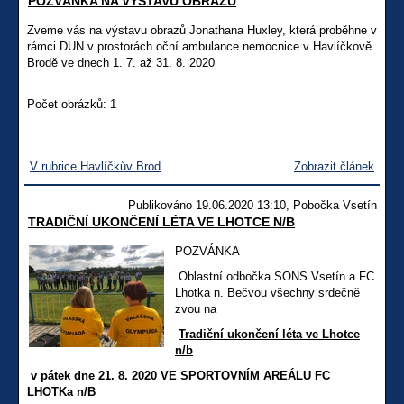
POZVÁNKA NA VÝSTAVU OBRAZŮ
Zveme vás na výstavu obrazů Jonathana Huxley, která proběhne v
rámci DUN v prostorách oční ambulance nemocnice v Havlíčkově
Brodě ve dnech 1. 7. až 31. 8. 2020
Počet obrázků: 1
V rubrice Havlíčkův Brod
Zobrazit článek
Publikováno 19.06.2020 13:10, Pobočka Vsetín
TRADIČNÍ UKONČENÍ LÉTA VE LHOTCE N/B
POZVÁNKA
Oblastní odbočka SONS Vsetín a FC
Lhotka n. Bečvou všechny srdečně
zvou na
Tradiční ukončení léta ve Lhotce
n/b
v pátek dne 21. 8. 2020 VE SPORTOVNÍM AREÁLU FC
LHOTKa n/B