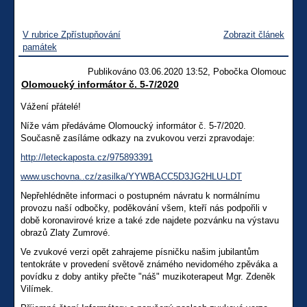
V rubrice Zpřístupňování
Zobrazit článek
památek
Publikováno 03.06.2020 13:52, Pobočka Olomouc
Olomoucký informátor č. 5-7/2020
Vážení přátelé!
Níže vám předáváme Olomoucký informátor č. 5-7/2020.
Současně zasíláme odkazy na zvukovou verzi zpravodaje:
http://leteckaposta.cz/975893391
www.uschovna..cz/zasilka/YYWBACC5D3JG2HLU-LDT
Nepřehlédněte informaci o postupném návratu k normálnímu
provozu naší odbočky, poděkování všem, kteří nás podpořili v
době koronavirové krize a také zde najdete pozvánku na výstavu
obrazů Zlaty Zumrové.
Ve zvukové verzi opět zahrajeme písničku našim jubilantům
tentokráte v provedení světově známého nevidomého zpěváka a
povídku z doby antiky přečte "náš" muzikoterapeut Mgr. Zdeněk
Vilímek.