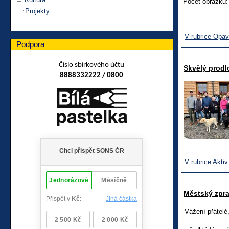
Počet obrázků:
Projekty
V rubrice Opa
Podpora
Číslo sbírkového účtu
Skvělý prodl
8888332222 / 0800
V rubrice Aktiv
Městský zpr
Vážení přátelé