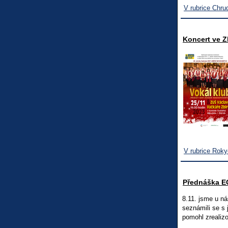
V rubrice Chru
Koncert ve Z
V rubrice Rok
Přednáška E
8.11. jsme u n
seznámili se s
pomohl zrealizo