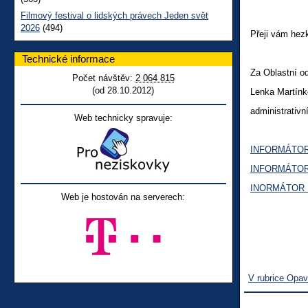
Filmový festival o lidských právech Jeden svět
2026
(494)
Přeji vám hez
Technické informace
Za Oblastní 
Počet návštěv:
2 064 815
(od 28.10.2012)
Lenka Martín
administrativn
Web technicky spravuje:
INFORMÁTOR
INFORMÁTOR
INORMÁTOR 
Web je hostován na serverech:
V rubrice Opa