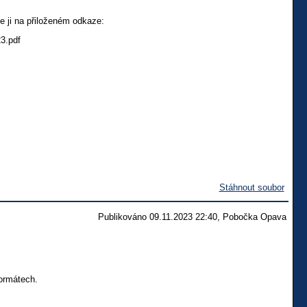
e ji na přiloženém odkaze:
3.pdf
Stáhnout soubor
Publikováno 09.11.2023 22:40, Pobočka Opava
lé a příznivci,
ormátech.