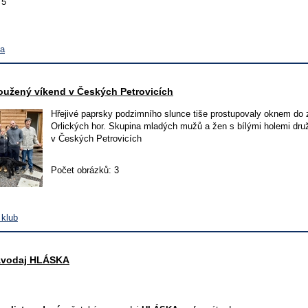
 5
va
oužený víkend v Českých Petrovicích
Hřejivé paprsky podzimního slunce tiše prostupovaly oknem do za
Orlických hor. Skupina mladých mužů a žen s bílými holemi dru
v Českých Petrovicích
Počet obrázků: 3
 klub
avodaj HLÁSKA
,