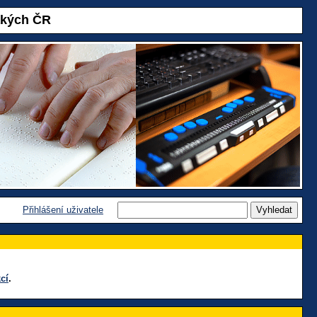
akých ČR
Přihlášení uživatele
cí
.