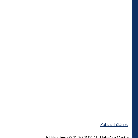
Zobrazit článek
Publikováno 09.11.2023 09:11, Pobočka Vsetín