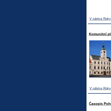
V rubrice Rok
Komunitní p
V rubrice Rok
Časopis Poho