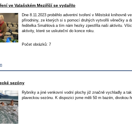
ření ve Valašském Meziříčí se vydařilo
Dne 8.11.2023 proběhlo adventní tvoření v Městské knihovně ve
přírodniny, ze kterých si s pomocí druhých vytvořili věnečky a 
ředitelka Smahlová a tím nám hezky zpestřila naši aktivitu. Všic
aktivity, které se uskuteční do konce roku.
Počet obrázků: 7
ín
vecké sezóny
Rybníky a jiné venkovní vodní plochy již značně vychladly a tak 
plaveckou sezónu. K dispozici jsme měli 50 m bazén, divokou řek