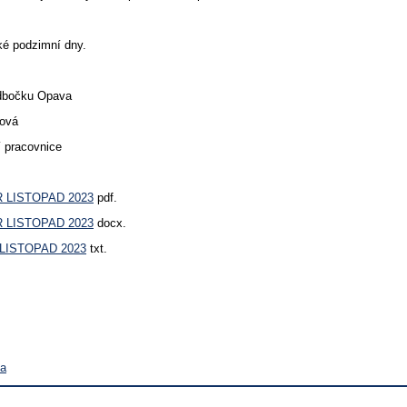
ké podzimní dny.
odbočku Opava
ková
í pracovnice
 LISTOPAD 2023
pdf.
 LISTOPAD 2023
docx.
LISTOPAD 2023
txt.
va