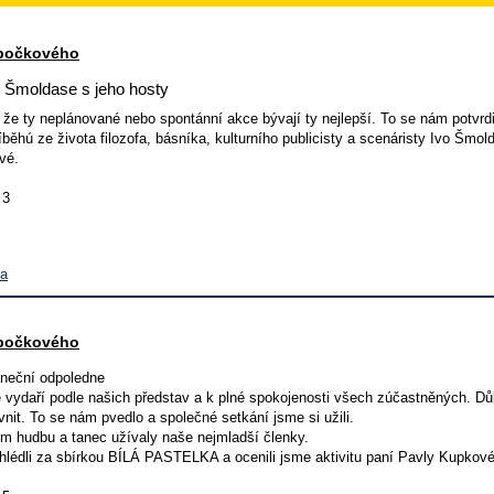
dbočkového
o Šmoldase s jeho hosty
, že ty neplánované nebo spontánní akce bývají ty nejlepší. To se nám potvr
běhú ze života filozofa, básníka, kulturního publicisty a scenáristy Ivo Šm
vé.
 3
va
dbočkového
neční odpoledne
vydaří podle našich představ a k plné spokojenosti všech zúčastněných. Důlež
it. To se nám pvedlo a společné setkání jsme si užili.
em hudbu a tanec užívaly naše nejmladší členky.
hlédli za sbírkou BÍLÁ PASTELKA a ocenili jsme aktivitu paní Pavly Kupkové,