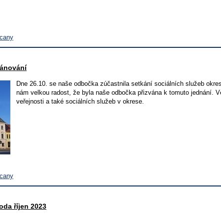
ycany
lánování
Dne 26.10. se naše odbočka zúčastnila setkání sociálních služeb okre
nám velkou radost, že byla naše odbočka přizvána k tomuto jednání. 
veřejnosti a také sociálních služeb v okrese.
ycany
da říjen 2023