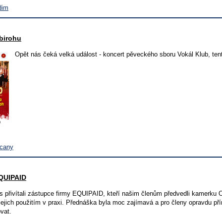
dim
birohu
Opět nás čeká velká událost - koncert pěveckého sboru Vokál Klub, ten
ycany
QUIPAID
ás přivítali zástupce firmy EQUIPAID, kteří našim členům předvedli kamerku 
 jejich použitím v praxi. Přednáška byla moc zajímavá a pro členy opravdu p
vat.