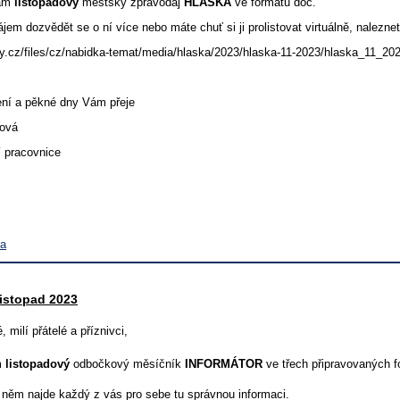
vám
listopad
o
vý
městský zpravodaj
HLÁSKA
ve formátu doc.
em dozvědět se o ní více nebo máte chuť si ji prolistovat virtuálně, naleznet
y.cz/files/cz/nabidka-temat/media/hlaska/2023/hlaska-11-2023/hlaska_11_202
tení a pěkné dny Vám přeje
ková
í pracovnice
va
listopad 2023
ní členové, milí přáte
m
listopadový
odbočkový měsíčník
INFORMÁTOR
ve třech připravovaných f
v něm najde každý z vás pro sebe tu správnou informaci.