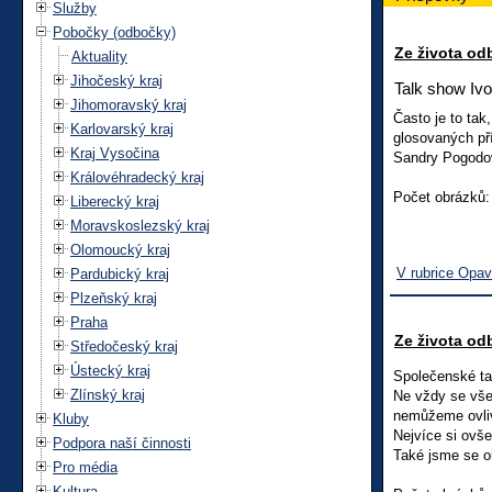
Služby
Pobočky (odbočky)
Ze života o
Aktuality
Jihočeský kraj
Talk show Iv
Jihomoravský kraj
Často je to tak
Karlovarský kraj
glosovaných pří
Kraj Vysočina
Sandry Pogodo
Královéhradecký kraj
Počet obrázků:
Liberecký kraj
Moravskoslezský kraj
Olomoucký kraj
V rubrice Opa
Pardubický kraj
Plzeňský kraj
Praha
Ze života o
Středočeský kraj
Ústecký kraj
Společenské ta
Zlínský kraj
Ne vždy se vše 
nemůžeme ovlivn
Kluby
Nejvíce si ovš
Podpora naší činnosti
Také jsme se o
Pro média
Kultura