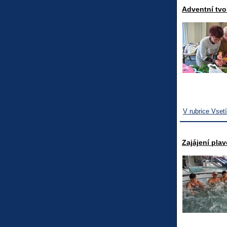
Adventní tvo
V rubrice Vset
Zajájení pla