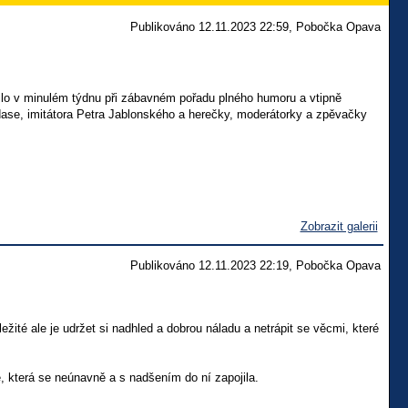
Publikováno 12.11.2023 22:59, Pobočka Opava
dilo v minulém týdnu při zábavném pořadu plného humoru a vtipně
oldase, imitátora Petra Jablonského a herečky, moderátorky a zpěvačky
Zobrazit galerii
Publikováno 12.11.2023 22:19, Pobočka Opava
ité ale je udržet si nadhled a dobrou náladu a netrápit se věcmi, které
 která se neúnavně a s nadšením do ní zapojila.