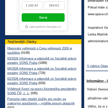
předkládám 
Pokud máte záj
www.opava-cit
Inspirativní č
Lenka Martín
administrativn
Nejčtenější články
Hlasování veřejnosti o Cenu veřejnosti 2026 je
spuštěno
(4148)
03/2026 Informace a odpovědi ze Sociálně právní
poradny SONS Praha
(1089)
V rubrice Opa
04/2026 Informace a odpovědi ze Sociálně právní
poradny SONS Praha
(728)
02/2026 Informace a odpovědi ze Sociálně právní
Informátor - 
poradny SONS Praha
(659)
Výběrové řízení na pozici Asistent/ka prezidentky
Váže
SONS ČR, z. s.
(595)
přinášíme vá
Pomozte nám zlepšit služby pro osoby se
zrakovým postižením – vyplňte prosím dotazník
Věřím, že si 
(563)