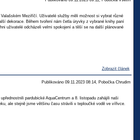
 Valašském Meziříčí. Uživatelé služby měli možnost si vybrat různé
další dekorace. Během tvoření nám četla úryvky z vybrané knihy paní
hni uživatelé odcházeli velmi spokojení a těší se na další plánované
Zobrazit článek
Publikováno 09.11.2023 08:14, Pobočka Chrudim
upřednostnili pardubické AquaCentrum a 8. listopadu zahájili naši
u, ale stejně jsme většinu času strávili v teploučké vodě ve vířivce.