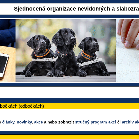
Sjednocená organizace nevidomých a slabozr
pobočkách (odbočkách)
ze
články
,
novinky
,
akce
a nebo zobrazit
stručný program akcí
či
archiv ak