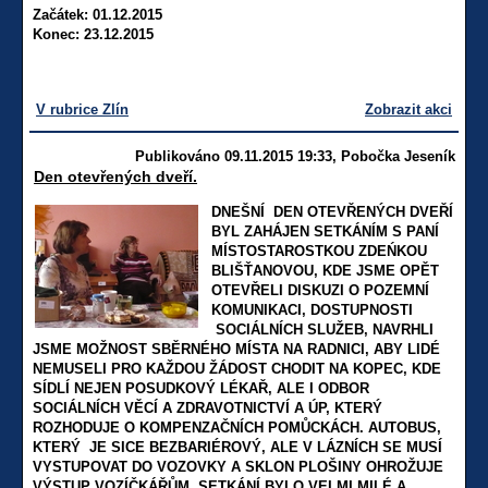
Začátek: 01.12.2015
Konec: 23.12.2015
V rubrice Zlín
Zobrazit akci
Publikováno 09.11.2015 19:33, Pobočka Jeseník
Den otevřených dveří.
DNEŠNÍ DEN OTEVŘENÝCH DVEŘÍ
BYL ZAHÁJEN SETKÁNÍM S PANÍ
MÍSTOSTAROSTKOU ZDEŃKOU
BLIŠŤANOVOU, KDE JSME OPĚT
OTEVŘELI DISKUZI O POZEMNÍ
KOMUNIKACI, DOSTUPNOSTI
SOCIÁLNÍCH SLUŽEB, NAVRHLI
JSME MOŽNOST SBĚRNÉHO MÍSTA NA RADNICI, ABY LIDÉ
NEMUSELI PRO KAŽDOU ŽÁDOST CHODIT NA KOPEC, KDE
SÍDLÍ NEJEN POSUDKOVÝ LÉKAŘ, ALE I ODBOR
SOCIÁLNÍCH VĚCÍ A ZDRAVOTNICTVÍ A ÚP, KTERÝ
ROZHODUJE O KOMPENZAČNÍCH POMŮCKÁCH. AUTOBUS,
KTERÝ JE SICE BEZBARIÉROVÝ, ALE V LÁZNÍCH SE MUSÍ
VYSTUPOVAT DO VOZOVKY A SKLON PLOŠINY OHROŽUJE
VÝSTUP VOZÍČKÁŘŮM. SETKÁNÍ BYLO VELMI MILÉ A