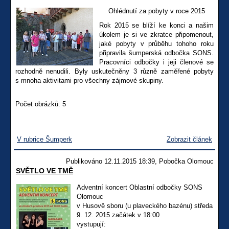
Ohlédnutí za pobyty v roce 2015
Rok 2015 se blíží ke konci a našim
úkolem je si ve zkratce připomenout,
jaké pobyty v průběhu tohoho roku
připravila šumperská odbočka SONS.
Pracovníci odbočky i jeji členové se
rozhodně nenudili. Byly uskutečněny 3 různě zaměřené pobyty
s mnoha aktivitami pro všechny zájmové skupiny.
Počet obrázků: 5
V rubrice Šumperk
Zobrazit článek
Publikováno 12.11.2015 18:39, Pobočka Olomouc
SVĚTLO VE TMĚ
Adventní koncert Oblastní odbočky SONS
Olomouc
v Husově sboru (u plaveckého bazénu) středa
9. 12. 2015 začátek v 18:00
vystupují: