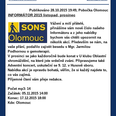
Publikováno 28.10.2015 19:49, Pobočka Olomouc
INFORMÁTOR 2015 listopad, prosinec
Vážení a milí přátelé,
přinášíme vám nové číslo našeho
Informátoru a z jeho nabídky
bychom vás chtěli upozornit na
několik akcí. Především se nám, na
vaše přání, podařilo zajistit besedu s Mgr. Jarmilou
Podhornou o gemoterapii.
V prosinci se jako každoročně bude konat v U klubu Oblastní
shromáždění, na které jste srdečně zváni. Připravujeme také
Adventní koncert, uskuteční se 9. 12. v Husově sboru.
Nabídka akcí je opravdu bohatá, věřím, že si každý najdete to,
co vás zajímá.
Příjemné čtení vám přeje redakce.
Počet mp3: 14
Začátek: 05.11.2015 14:00
Konec: 17.12.2015 18:00
Kde: Olomouc