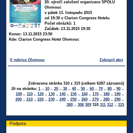
20. výročí založení organizace SPOLU
Olomouc
v pátek 13. listopadu 2015
od 19:30 v Clarion Congress Hotelu
Počet obrázků: 1
Začátek: 13.11.2015 19:30
Konec: 13.11.2015 23:50
Kde: Clarion Congress Hotel Olomouc
V rubrice Olomouc
Zobrazit akci
Zobrazena stránka 310 z 315 (celkem 6287 záznamů)
Jít na stránku:
1
..
10
..
20
..
30
..
40
..
50
..
60
..
70
..
80
..
90
..
100
..
110
..
120
..
130
..
140
..
150
..
160
..
170
..
180
..
190
..
200
..
210
..
220
..
230
..
240
..
250
..
260
..
270
..
280
..
290
..
300
..
308
309
310
311
312
..
315
Podpora