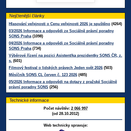
Nejčtenější články
Hlasování veřejnosti o Cenu veřejnosti 2026 je spuštěno
(4264)
03/2026 Informace a odpovědi ze Sociálně právní poradny
SONS Praha
(1098)
04/2026 Informace a odpovědi ze Sociálně právní poradny
SONS Praha
(734)
Výběrové řízení na pozici Asistent/ka prezidentky SONS ČR, z.
s.
(601)
Filmový festival o lidských právech Jeden svět 2026
(503)
Měsíčník SONS CL červen č. 123 2026
(485)
05/2026 Informace a odpovědi na dotazy z pražské Sociálně
právní poradny SONS
(256)
Technické informace
Počet návštěv:
2 066 997
(od 28.10.2012)
Web technicky spravuje: