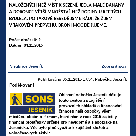
NALOŽENÝCH NEŽ MÍST K SEZENÍ. JEDLA MALÉ BANÁNY
A DOKONCE VĚTŠÍ MNOŽSTVÍ, NEŽ RODINY U KTERÝCH
BYDLELA. PO TAKOVÉ BESEDĚ JSME RÁDI, ŽE ŽIJEM
V TAKOVÉM PŘEPYCHU. BRONI MOC DĚKUJEME
.
Počet obrázků: 2
Datum: 04.11.2015
V rubrice Jeseník
Zobrazit akci
Publikováno 05.11.2015 17:54, Pobočka Jeseník
Poděkování
Oblastní odbočka Jeseník děkuje
touto cestou za zajištění
provozních nákladů a financování
činnosti naší odbočky všem
městům, obcím a firmám, které nám v roce 2015 zajistily
finanční prostředky určené pro nevidomé a slabozraké na
Jesenicku. Vše bylo plně využito k zajištění služeb a
volnočasových aktivit.