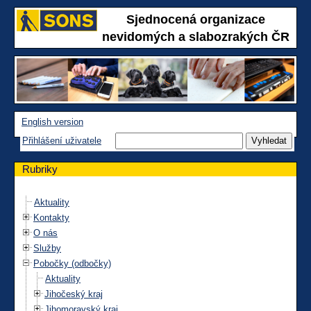
Sjednocená organizace
nevidomých a slabozrakých ČR
English version
Přihlášení uživatele
Rubriky
Aktuality
Kontakty
O nás
Služby
Pobočky (odbočky)
Aktuality
Jihočeský kraj
Jihomoravský kraj