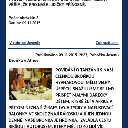
VĚŘÍM, ŽE PRO NAŠE LIDIČKY PŘÍNOSNÉ.
Počet obrázků: 2
Datum: 09.11.2015
V rubrice Jeseník
Zobrazit akci
Publikováno 09.11.2015 19:23, Pobočka Jeseník
Broňka v Africe
POVÍDÁNÍ O TANZÁNII S NAŠÍ
ČLENKOU BROŃKOU
HYVNAROVOU, MĚLO VELKÝ
ÚSPĚCH. SNAŽILI JSME SE I MY
PŘISPĚT MALÝMI DÁREČKY
DĚTEM, KTERÉ ŽIJÍ V AFRICE A
PŘITOM NEZNAJÍ ŽIRAFY, LVY A TYGRY A NAFUKOVACÍ
BALONKY. VE ŠKOLE ZNAJÍ RÁKOSKU A JÍ JEN JEDNOU
DENNĚ. NAŠE BRONKA JE HRDINKA.
ZVLÁDLA CESTU
RIKŠOU I AUTOBUSEM, KTERÝ MĚL I O 40 LIDÍ VÍC