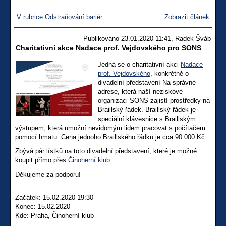
V rubrice Odstraňování bariér
Zobrazit článek
Publikováno 23.01.2020 11:41, Radek Šváb
Charitativní akce Nadace prof. Vejdovského pro SONS
Jedná se o charitativní akci
Nadace
prof. Vejdovského
, konkrétně o
divadelní představení Na správné
adrese, která naší neziskové
organizaci SONS zajistí prostředky na
Braillský řádek. Braillský řádek je
speciální klávesnice s Braillským
výstupem, která umožní nevidomým lidem pracovat s počítačem
pomocí hmatu. Cena jednoho Braillského řádku je cca 90 000 Kč.
Zbývá pár lístků na toto divadelní představení, které je možné
koupit přímo přes
Činoherní klub
.
Děkujeme za podporu!
Začátek: 15.02.2020 19:30
Konec: 15.02.2020
Kde: Praha, Činoherní klub