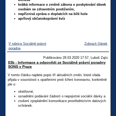
krátká informace o změně zákona o poskytování dávek
osobám se zdravotním postižením,
nepříznivá zpráva o doplatcích na bílé hole
aprílový občanskoprávní kvíz
V rubrice Sociálně právní
Zobrazit článek
poradna
Publikováno 28.03.2020 17:57, Luboš Zajíc
03b - Informace a odpovědi ze Sociálně právní poradny
SONS v Praze
V tomto článku najdete popis tří aktuálních změn, které vláda
přijala v souvislosti s opatřeními proti šíření koronaviru, konkrétně
jde o:
ošetřovné,
usnadnění podávání žádostí o nepojistné sociální dávky a
zrušení zpoplatnění komunikace prostřednictvím datových
schránek.