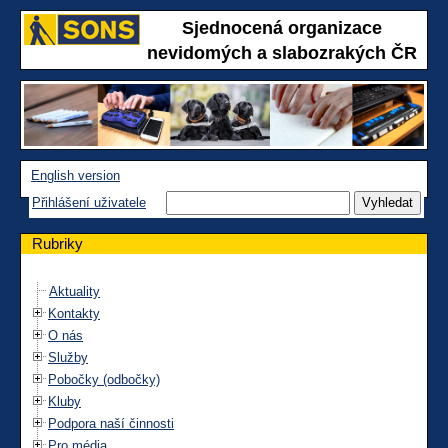
Sjednocená organizace
nevidomých a slabozrakých ČR
English version
Přihlášení uživatele
Rubriky
Aktuality
Kontakty
O nás
Služby
Pobočky (odbočky)
Kluby
Podpora naší činnosti
Pro média