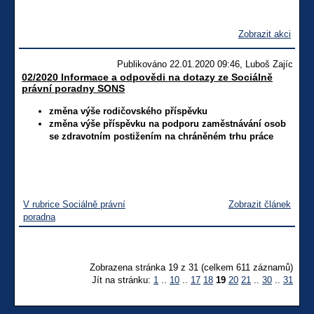
Zobrazit akci
Publikováno 22.01.2020 09:46, Luboš Zajíc
02/2020 Informace a odpovědi na dotazy ze Sociálně
právní poradny SONS
změna výše rodičovského příspěvku
změna výše příspěvku na podporu zaměstnávání osob
se zdravotním postižením na chráněném trhu práce
V rubrice Sociálně právní
Zobrazit článek
poradna
Zobrazena stránka 19 z 31 (celkem 611 záznamů)
Jít na stránku:
1
..
10
..
17
18
19
20
21
..
30
..
31