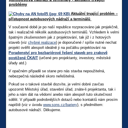
problémy
Aktuální trvající problém –
přístupnost autobusových nádraží a terminálů
V současné době je po naší republice rozpracováno jak projekčně,
tak i realizačně několik autobusových terminálů. Vzhledem k velmi
špatným zkušenostem jak z projektování, tak již i z hotových
staveb (viz
chybné realizace
) je doporučené / spíše nutné nechat
projekt ověřit alespoň ideálně ji na počátku projektování na
Poradenství pro bezbariérové řešení staveb pro zrakově
postižené ČKAIT
(určené pro projektanty, investory, městské
úřady atd.)
V opačném případě se stane pro nás stavba nepoužitelná,
nebezpečná následně skoro neřešitelná.
Pokud se o takové stavbě dozvíte, je velmi dobré zavčas
upozornit Městský úřad, stavební úřad, znáte-li projektanta, tak i
jeho a nám dát na vědomí anebo nám alespoň tuto skutečnost
sdělit. V případě podrobnějších dotazů nebo kontaktů nám prosím
napiště (viz v úvodu
www.sons.cz/bariery
), s předmětem:
autobusové nádraží. Děkujeme.