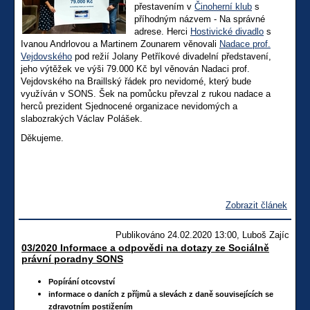
přestavením v
Činoherní klub
s
příhodným názvem - Na správné
adrese. Herci
Hostivické divadlo
s
Ivanou Andrlovou a Martinem Zounarem věnovali
Nadace prof.
Vejdovského
pod režií Jolany Petříkové divadelní představení,
jeho výtěžek ve výši 79.000 Kč byl věnován Nadaci prof.
Vejdovského na Braillský řádek pro nevidomé, který bude
využíván v SONS. Šek na pomůcku převzal z rukou nadace a
herců prezident Sjednocené organizace nevidomých a
slabozrakých Václav Polášek.
Děkujeme.
Zobrazit článek
Publikováno 24.02.2020 13:00, Luboš Zajíc
03/2020 Informace a odpovědi na dotazy ze Sociálně
právní poradny SONS
Popírání otcovství
informace o daních z příjmů a slevách z daně souvisejících se
zdravotním postižením