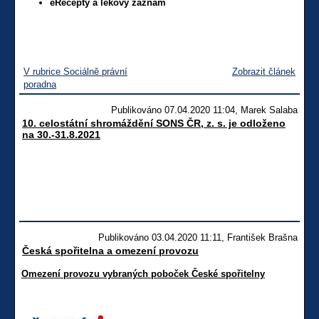
eRecepty a lékový záznam
V rubrice Sociálně právní
Zobrazit článek
poradna
Publikováno 07.04.2020 11:04, Marek Salaba
10. celostátní shromáždění SONS ČR, z. s. je odloženo
na 30.-31.8.2021
Publikováno 03.04.2020 11:11, František Brašna
Česká spořitelna a omezení provozu
Omezení provozu vybraných poboček České spořitelny