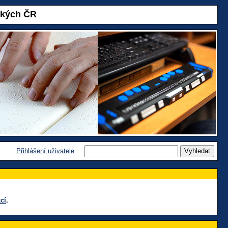
akých ČR
Přihlášení uživatele
cí
.