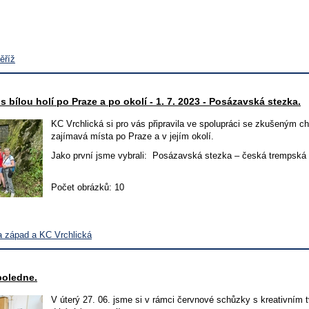
ěříž
 bílou holí po Praze a po okolí - 1. 7. 2023 - Posázavská stezka.
KC Vrchlická si pro vás připravila ve spolupráci se zkušeným 
zajímavá místa po Praze a v jejím okolí.
Jako první jsme vybrali: Posázavská stezka – česká trempská 
Počet obrázků: 10
a západ a KC Vrchlická
poledne.
V úterý 27. 06. jsme si v rámci červnové schůzky s kreativním 