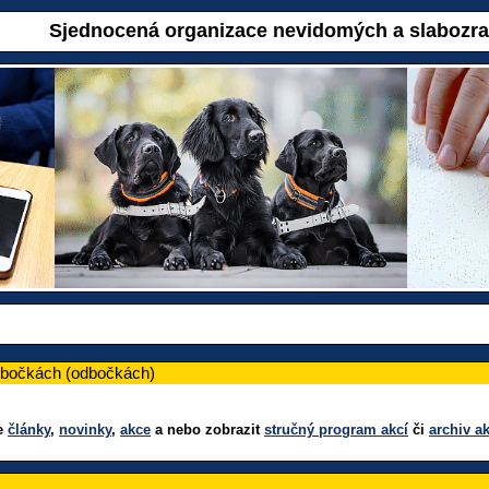
Sjednocená organizace nevidomých a slabozr
pobočkách (odbočkách)
ze
články
,
novinky
,
akce
a nebo zobrazit
stručný program akcí
či
archiv ak