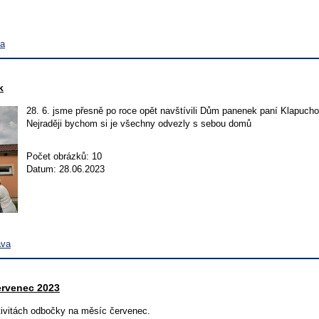
va
k
28. 6. jsme přesně po roce opět navštívili Dům panenek paní Klapuc
Nejraději bychom si je všechny odvezly s sebou domů
Počet obrázků: 10
Datum: 28.06.2023
ava
ervenec 2023
tivitách odbočky na měsíc červenec.