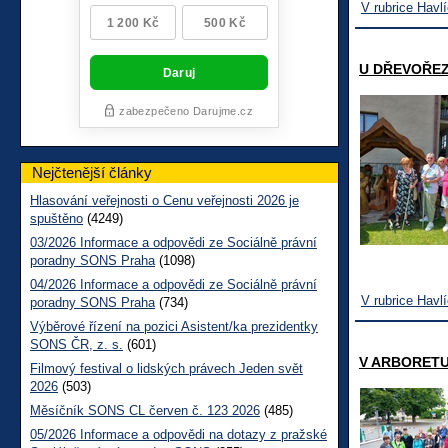
V rubrice Havl
U DŘEVOŘE
Nejčtenější články
Hlasování veřejnosti o Cenu veřejnosti 2026 je
spuštěno
(4249)
03/2026 Informace a odpovědi ze Sociálně právní
poradny SONS Praha
(1098)
04/2026 Informace a odpovědi ze Sociálně právní
V rubrice Havl
poradny SONS Praha
(734)
Výběrové řízení na pozici Asistent/ka prezidentky
SONS ČR, z. s.
(601)
V ARBORET
Filmový festival o lidských právech Jeden svět
2026
(503)
Měsíčník SONS CL červen č. 123 2026
(485)
05/2026 Informace a odpovědi na dotazy z pražské