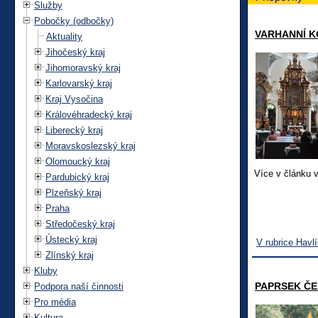
Služby
Pobočky (odbočky)
VARHANNÍ 
Aktuality
Jihočeský kraj
Jihomoravský kraj
Karlovarský kraj
Kraj Vysočina
Královéhradecký kraj
Liberecký kraj
Moravskoslezský kraj
Olomoucký kraj
Více v článku 
Pardubický kraj
Plzeňský kraj
Praha
Středočeský kraj
Ústecký kraj
V rubrice Havl
Zlínský kraj
Kluby
PAPRSEK ČE
Podpora naší činnosti
Pro média
Kultura