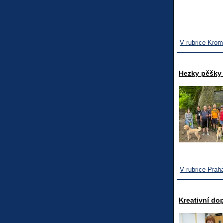
V rubrice Krom
Hezky pěšky s
V rubrice Prah
Kreativní do