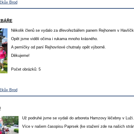
íčkův Brod
ZBÁŘE
Několik členů se vydalo za dřevořezbářem panem Rejhonem v Havlíčk
Opět jsme viděli očima i rukama mnoho krásného.
A perníčky od paní Rejhovńové chutnaly opět výborně.
Děkujeme!
Počet obrázků: 5
íčkův Brod
U
Už podruhé jsme se vydali do arboreta Hamzovy léčebny v Luži.
Více v našem časopisu Paprsek (ke stažení zde na našich strán