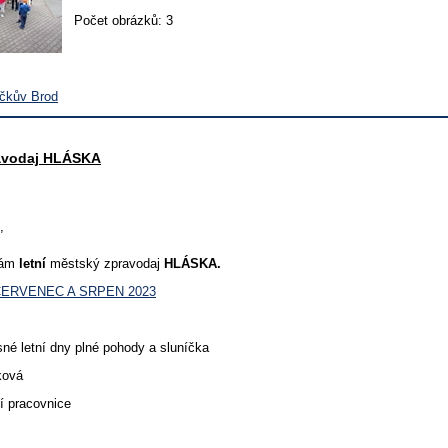
Počet obrázků: 3
íčkův Brod
avodaj HLÁSKA
,
vám
letní
městský zpravodaj
HLÁSKA.
ČERVENEC A SRPEN 2023
sné letní dny plné pohody a sluníčka
ková
ní pracovnice