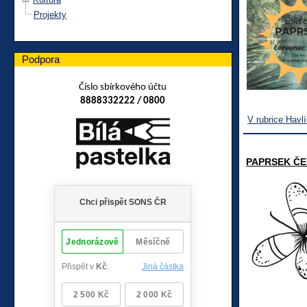
Projekty
Podpora
Číslo sbírkového účtu
8888332222 / 0800
V rubrice Havl
PAPRSEK ČE