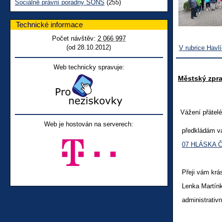
Sociálně právní poradny SONS
(255)
Technické informace
Počet návštěv:
2 066 997
(od 28.10.2012)
V rubrice Havl
Web technicky spravuje:
Městský zpr
Vážení přátelé
Web je hostován na serverech:
předkládám 
07 HLÁSKA 
Přeji vám krá
Lenka Martín
administrativ