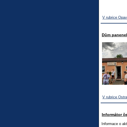
V rubrice Opa
Dům panene
V rubrice Ostr
Informátor č
Informace o ak