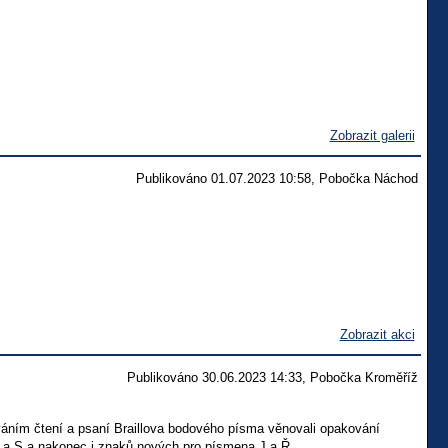
Zobrazit galerii
Publikováno 01.07.2023 10:58, Pobočka Náchod
Zobrazit akci
Publikováno 30.06.2023 14:33, Pobočka Kroměříž
váním čtení a psaní Braillova bodového písma věnovali opakování
 a S a nakonec i znaků nových pro písmena J a Ř.