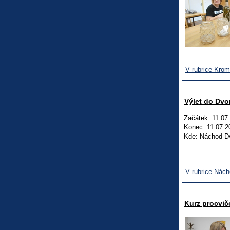
V rubrice Krom
Výlet do Dvo
Začátek: 11.07
Konec: 11.07.2
Kde: Náchod-D
V rubrice Nác
Kurz procvič