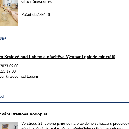
drhání (macramé).
Počet obrázků: 6
ěříž
ra Králové nad Labem a návštěva Výstavní galerie minerálů
.2023 09:00
023 17:00
vůr Králové nad Labem
hod
ování Braillova bodopisu
Ve středu 21. června jsme se na pravidelné schůzce s procvičo
všech známých znaků, těch z předešlého setkání pro písmena Í