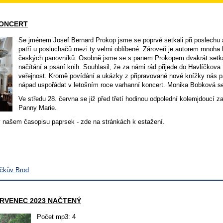
KONCERT
Se jménem Josef Bernard Prokop jsme se poprvé setkali při poslechu a
patří u posluchačů mezi ty velmi oblíbené. Zároveň je autorem mnoha 
českých panovníků. Osobně jsme se s panem Prokopem dvakrát setka
načítání a psaní knih. Souhlasil, že za námi rád přijede do Havlíčkova
veřejnost. Kromě povídání a ukázky z připravované nové knížky nás pa
nápad uspořádat v letošním roce varhanní koncert. Monika Bobková se
Ve středu 28. června se již před třetí hodinou odpolední kolemjdoucí
Panny Marie.
v našem časopisu paprsek - zde na stránkách k estažení.
íčkův Brod
RVENEC 2023 NAČTENÝ
Počet mp3: 4