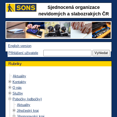
Sjednocená organizace
nevidomých a slabozrakých ČR
English version
Přihlášení uživatele
Rubriky
Aktuality
Kontakty
O nás
Služby
Pobočky (odbočky)
Aktuality
Jihočeský kraj
Jihomoravský kraj