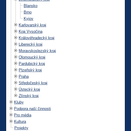
Blansko
Brno
Kyjov
Karlovarský kraj
Kraj Vysočina
Královéhradecký kraj
Liberecký kraj
Moravskoslezský kraj
Olomoucký kraj
Pardubický kraj
Plzeňský kraj
Praha
Středočeský kraj
Ústecký kraj
Zlínský kraj
Kluby
Podpora naší činnosti
Pro média
Kultura
Projekty