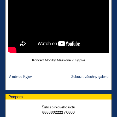
Koncert Moniky Maškové v Kyjově
V rubrice Kyjov
Zobrazit všechny galerie
Podpora
Číslo sbírkového účtu
8888332222 / 0800