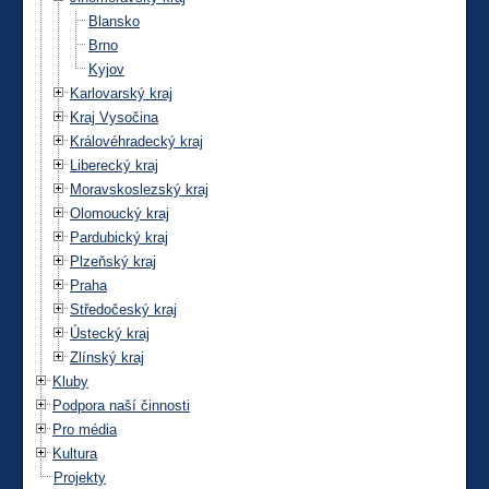
Blansko
Brno
Kyjov
Karlovarský kraj
Kraj Vysočina
Královéhradecký kraj
Liberecký kraj
Moravskoslezský kraj
Olomoucký kraj
Pardubický kraj
Plzeňský kraj
Praha
Středočeský kraj
Ústecký kraj
Zlínský kraj
Kluby
Podpora naší činnosti
Pro média
Kultura
Projekty