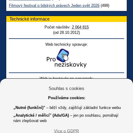
Filmový festival o lidských právech Jeden svět 2026
(499)
Technické informace
Počet návštěv:
2 064 815
(od 28.10.2012)
Web technicky spravuje:
Web je hostován na serverech:
Souhlas s cookies
Používáme cookies:
„Nutné (funkční)"
– běží vždy, zajišťují základní funkce webu
„Analytické / měřicí" (Ads/GA)
– jen po souhlasu, pomáhají
nám zlepšovat web
Facebook SONS
Facebook sbírky Bílá pastelka
SONS
Více o GDPR