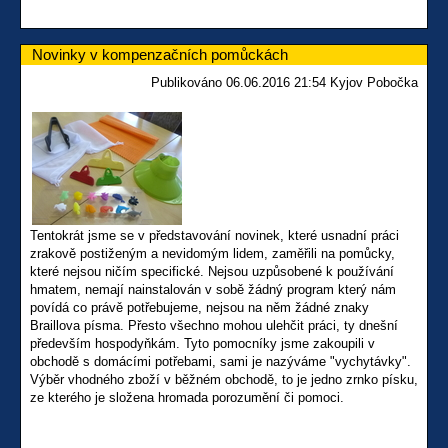
Novinky v kompenzačních pomůckách
Publikováno 06.06.2016 21:54 Kyjov Pobočka
Tentokrát jsme se v představování novinek, které usnadní práci
zrakově postiženým a nevidomým lidem, zaměřili na pomůcky,
které nejsou ničím specifické. Nejsou uzpůsobené k používání
hmatem, nemají nainstalován v sobě žádný program který nám
povídá co právě potřebujeme, nejsou na něm žádné znaky
Braillova písma. Přesto všechno mohou ulehčit práci, ty dnešní
především hospodyňkám. Tyto pomocníky jsme zakoupili v
obchodě s domácími potřebami, sami je nazýváme "vychytávky".
Výběr vhodného zboží v běžném obchodě, to je jedno zrnko písku,
ze kterého je složena hromada porozumění či pomoci.