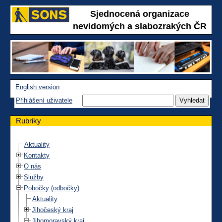
Sjednocená organizace
nevidomých a slabozrakých ČR
English version
Přihlášení uživatele
Rubriky
Aktuality
Kontakty
O nás
Služby
Pobočky (odbočky)
Aktuality
Jihočeský kraj
Jihomoravský kraj