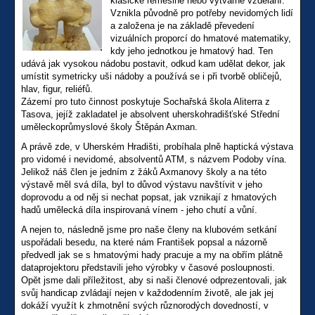
klasické řemeslné nebo výtvarné vzdělání.
Vznikla původně pro potřeby nevidomých lidí
a založena je na základě převedení
vizuálních proporcí do hmatové matematiky,
kdy jeho jednotkou je hmatový had. Ten
udává jak vysokou nádobu postavit, odkud kam udělat dekor, jak
umístit symetricky uši nádoby a používá se i při tvorbě obličejů,
hlav, figur, reliéfů.
Zázemí pro tuto činnost poskytuje Sochařská škola Aliterra z
Tasova, jejíž zakladatel je absolvent uherskohradišťské Střední
uměleckoprůmyslové školy Štěpán Axman.
A právě zde, v Uherském Hradišti, probíhala plně haptická výstava
pro vidomé i nevidomé, absolventů ATM, s názvem Podoby vína.
Jelikož náš člen je jedním z žáků Axmanovy školy a na této
výstavě měl svá díla, byl to důvod výstavu navštívit v jeho
doprovodu a od něj si nechat popsat, jak vznikají z hmatových
hadů umělecká díla inspirovaná vínem - jeho chutí a vůní.
A nejen to, následně jsme pro naše členy na klubovém setkání
uspořádali besedu, na které nám František popsal a názorně
předvedl jak se s hmatovými hady pracuje a my na obřím plátně
dataprojektoru představili jeho výrobky v časové posloupnosti.
Opět jsme dali příležitost, aby si naši členové odprezentovali, jak
svůj handicap zvládají nejen v každodenním životě, ale jak jej
dokáží využít k zhmotnění svých různorodých dovedností, v