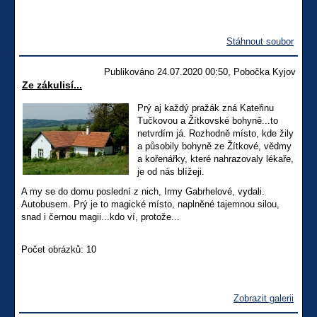
Stáhnout soubor
Publikováno 24.07.2020 00:50, Pobočka Kyjov
Ze zákulisí...
Prý aj každý pražák zná Kateřinu
Tučkovou a Žítkovské bohyně...to
netvrdím já. Rozhodně místo, kde žily
a působily bohyně ze Žítkové, vědmy
a kořenářky, které nahrazovaly lékaře,
je od nás blížeji.
A my se do domu poslední z nich, Irmy Gabrhelové, vydali.
Autobusem. Prý je to magické místo, naplněné tajemnou silou,
snad i černou magii...kdo ví, protože...
Počet obrázků: 10
Zobrazit galerii