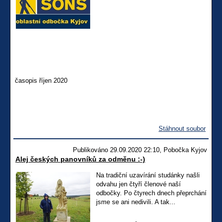
časopis říjen 2020
Stáhnout soubor
Publikováno 29.09.2020 22:10, Pobočka Kyjov
Alej českých panovníků za odměnu :-)
Na tradiční uzavírání studánky našli
odvahu jen čtyří členové naší
odbočky. Po čtyrech dnech přeprchání
jsme se ani nedivili. A tak...