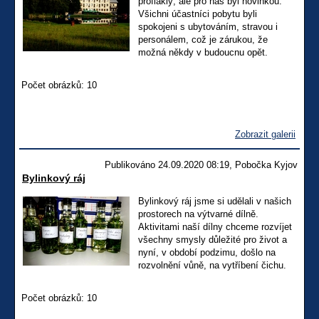
profláklý, ale pro nás byl novinkou.
Všichni účastníci pobytu byli
spokojeni s ubytováním, stravou i
personálem, což je zárukou, že
možná někdy v budoucnu opět.
Počet obrázků: 10
Zobrazit galerii
Publikováno 24.09.2020 08:19, Pobočka Kyjov
Bylinkový ráj
Bylinkový ráj jsme si udělali v našich
prostorech na výtvarné dílně.
Aktivitami naší dílny chceme rozvíjet
všechny smysly důležité pro život a
nyní, v období podzimu, došlo na
rozvolnění vůně, na vytříbení čichu.
Počet obrázků: 10