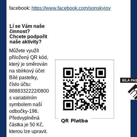
facebook:
https://www.facebook.com/sonskyjov
Lí se Vám naše
činnost?
Chcete podpořit
naše aktivity?
Můžete využít
přiložený QR kód,
který je směrován
na sbírkový účet
Bílé pastelky,
číslo účtu:
8888332222/0800
s variabilním
symbolem naší
odbočky-196.
Předvyplněná
částka je 50 Kč,
kterou lze upravit.