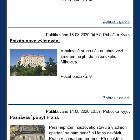
Zobrazit galerii
Publikováno 18.08.2020 04:57, Pobočka Kyjov
Prázdninové výletování
V polovině srpna nás autobus vezl
směrem na jih, do historického
Mikulova.
Počet obrázků: 9
Zobrazit galerii
Publikováno 14.08.2020 10:37, Pobočka Kyjov
Poznávací pobyt Praha
Přes nepřízeň nouzového stavu a vládních
opatření se nám podařilo i letos navšivit
Prahu v náhradním termínu. Při spuštění