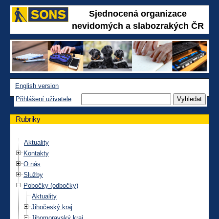
Sjednocená organizace
nevidomých a slabozrakých ČR
English version
Přihlášení uživatele
Rubriky
Aktuality
Kontakty
O nás
Služby
Pobočky (odbočky)
Aktuality
Jihočeský kraj
Jihomoravský kraj