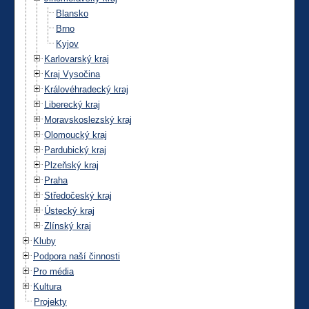
Blansko
Brno
Kyjov
Karlovarský kraj
Kraj Vysočina
Královéhradecký kraj
Liberecký kraj
Moravskoslezský kraj
Olomoucký kraj
Pardubický kraj
Plzeňský kraj
Praha
Středočeský kraj
Ústecký kraj
Zlínský kraj
Kluby
Podpora naší činnosti
Pro média
Kultura
Projekty