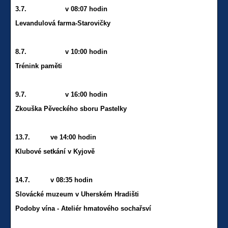
3.7. v 08:07 hodin
Levandulová farma-Starovičky
8.7. v 10:00 hodin
Trénink paměti
9.7. v 16:00 hodin
Zkouška Pěveckého sboru Pastelky
13.7. ve 14:00 hodin
Klubové setkání v Kyjově
14.7. v 08:35 hodin
Slovácké muzeum v Uherském Hradišti
Podoby vína - Ateliér hmatového sochařsví