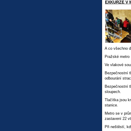
EXKURZE V 
A co všechno 
Pražské metro 
Ve vlakové sou
Bezpečnostní tl
odbourání strac
Bezpečnostní tl
sloupech.
Tlačítka jsou k
stanice.
Metro se v prům
zastavení 22 vt
Při neštěstí, k