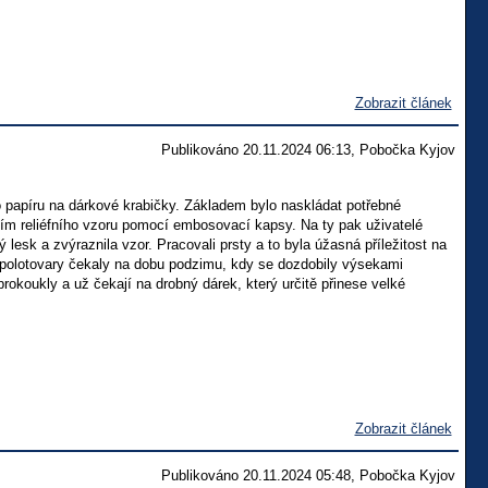
Zobrazit článek
Publikováno 20.11.2024 06:13, Pobočka Kyjov
ho papíru na dárkové krabičky. Základem bylo naskládat potřebné
řením reliéfního vzoru pomocí embosovací kapsy. Na ty pak uživatelé
lesk a zvýraznila vzor. Pracovali prsty a to byla úžasná příležitost na
zi polotovary čekaly na dobu podzimu, kdy se dozdobily výsekami
rokoukly a už čekají na drobný dárek, který určitě přinese velké
Zobrazit článek
Publikováno 20.11.2024 05:48, Pobočka Kyjov