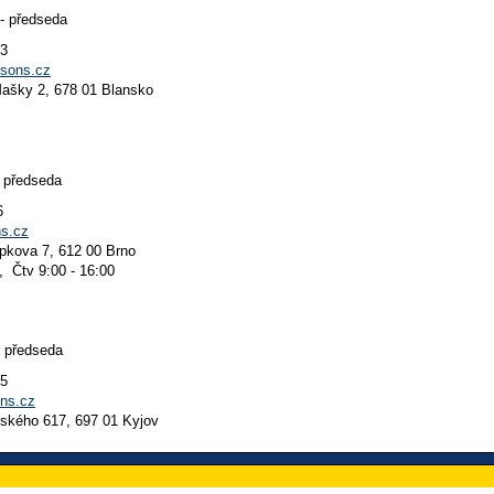
- předseda
93
sons.cz
Mašky 2, 678 01 Blansko
 předseda
6
s.cz
pkova 7, 612 00 Brno
, Čtv 9:00 - 16:00
 předseda
15
ns.cz
ského 617, 697 01 Kyjov