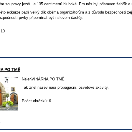
ém soupravy jezdí, je 135 centimetrů hluboké. Pro nás byl přistaven žebřík a 
této exkurze patří velký dík oběma organizátorům a z důvodu bezpečnosti ze
zpečností prvky připomínat byť i slovem častěji.
 10
v
NA PO TMĚ
NejenVINÁRNA PO TMĚ
Tak zněl název naší propagační, osvětové aktivity.
Počet obrázků: 6
v