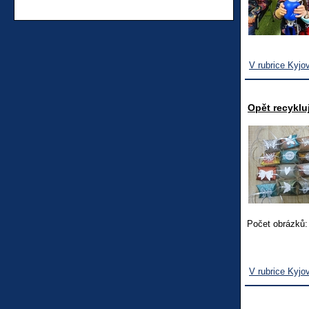
V rubrice Kyjo
Opět recykl
Počet obrázků:
V rubrice Kyjo