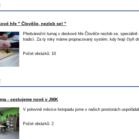
v
kové hře " Člověče, nezlob se! "
Předvánoční turnaj v deskové hře Člověče nezlob se, speciálně
tradicí. Za ty roky máme propracovaný systém, kdy hrají čtyři d
Počet obrázků: 10
v
éma - cestujeme nové v JMK
V polovině měsíce listopadu jsme v našich prostorách uspořád
Počet obrázků: 2