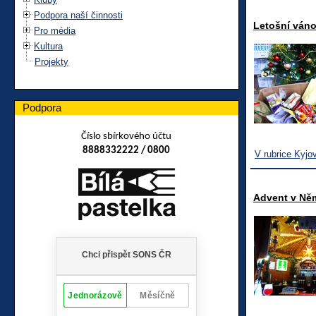
Podpora naší činnosti
Letošní ván
Pro média
Kultura
Projekty
Podpora
Číslo sbírkového účtu
8888332222 / 0800
V rubrice Kyjo
Advent v Ně