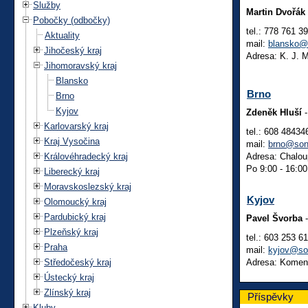
Služby
Martin Dvořák
Pobočky (odbočky)
tel.: 778 761 3
Aktuality
mail:
blansko@
Jihočeský kraj
Adresa: K. J. 
Jihomoravský kraj
Blansko
Brno
Brno
Kyjov
Zdeněk Hluší
-
Karlovarský kraj
tel.: 608 48434
Kraj Vysočina
mail:
brno@son
Královéhradecký kraj
Adresa: Chalou
Po 9:00 - 16:00
Liberecký kraj
Moravskoslezský kraj
Kyjov
Olomoucký kraj
Pardubický kraj
Pavel Švorba
-
Plzeňský kraj
tel.: 603 253 6
Praha
mail:
kyjov@so
Středočeský kraj
Adresa: Komen
Ústecký kraj
Zlínský kraj
Příspěvky
Kluby