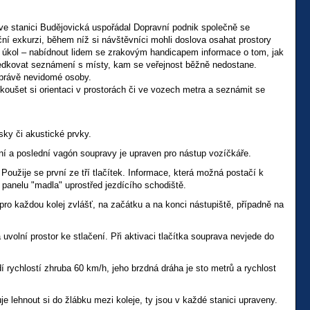
ve stanici Budějovická uspořádal Dopravní podnik společně se
í exkurzi, během níž si návštěvníci mohli doslova osahat prostory
itý úkol – nabídnout lidem se zrakovým handicapem informace o tom, jak
tředkovat seznámení s místy, kam se veřejnost běžně nedostane.
 právě nevidomé osoby.
yzkoušet si orientaci v prostorách či ve vozech metra a seznámit se
ky či akustické prvky.
í a poslední vagón soupravy je upraven pro nástup vozíčkáře.
Použije se první ze tří tlačítek. Informace, která možná postačí k
 panelu "madla" uprostřed jezdícího schodiště.
ro každou kolej zvlášť, na začátku a na konci nástupiště, případně na
volní prostor ke stlačení. Při aktivaci tlačítka souprava nevjede do
í rychlostí zhruba 60 km/h, jeho brzdná dráha je sto metrů a rychlost
je lehnout si do žlábku mezi koleje, ty jsou v každé stanici upraveny.