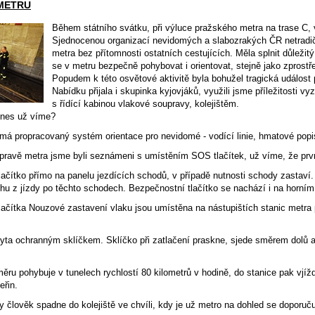
METRU
Během státního svátku, při výluce pražského metra na trase C, 
Sjednocenou organizací nevidomých a slabozrakých ČR netradičn
metra bez přítomnosti ostatních cestujících. Měla splnit důlež
se v metru bezpečně pohybovat i orientovat, stejně jako zpros
Popudem k této osvětové aktivitě byla bohužel tragická událost
Nabídku přijala i skupinka kyjovjáků, využili jsme příležitosti v
s řídící kabinou vlakové soupravy, kolejištěm.
dnes už víme?
má propracovaný systém orientace pro nevidomé - vodící linie, hmatové popis
pravě metra jsme byli seznámeni s umístěním SOS tlačítek, už víme, že prvn
ačítko přímo na panelu jezdících schodů, v případě nutnosti schody zastaví. 
hu z jízdy po těchto schodech. Bezpečnostní tlačítko se nachází i na horním
ačítka Nouzové zastavení vlaku jsou umístěna na nástupištích stanic metra p
ryta ochranným sklíčkem. Sklíčko při zatlačení praskne, sjede směrem dolů a u
ěru pohybuje v tunelech rychlostí 80 kilometrů v hodině, do stanice pak vjížd
eřin.
dy člověk spadne do kolejiště ve chvíli, kdy je už metro na dohled se doporuču