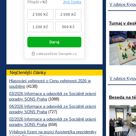
V rubrice Kyjo
Turnaj v des
Nejčtenější články
V rubrice Kyjo
Hlasování veřejnosti o Cenu veřejnosti 2026 je
spuštěno
(4138)
03/2026 Informace a odpovědi ze Sociálně právní
Beseda na t
poradny SONS Praha
(1088)
04/2026 Informace a odpovědi ze Sociálně právní
poradny SONS Praha
(727)
02/2026 Informace a odpovědi ze Sociálně právní
poradny SONS Praha
(658)
Výběrové řízení na pozici Asistent/ka prezidentky