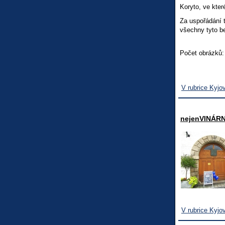
Koryto, ve kter
Za uspořádání 
všechny tyto be
Počet obrázků:
V rubrice Kyjo
nejenVINÁR
V rubrice Kyjo