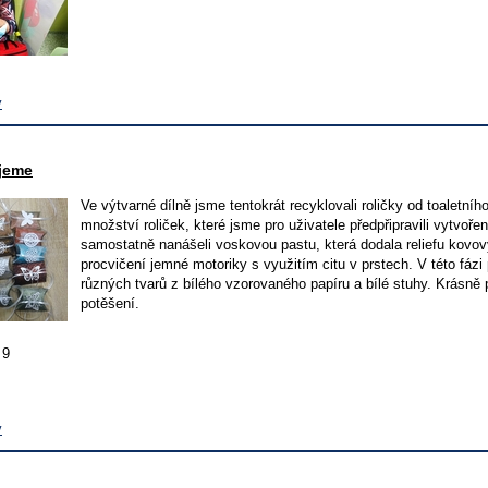
v
ujeme
Ve výtvarné dílně jsme tentokrát recyklovali roličky od toaletní
množství roliček, které jsme pro uživatele předpřipravili vytvo
samostatně nanášeli voskovou pastu, která dodala reliefu kovový 
procvičení jemné motoriky s využitím citu v prstech. V této fá
různých tvarů z bílého vzorovaného papíru a bílé stuhy. Krásně p
potěšení.
 9
v