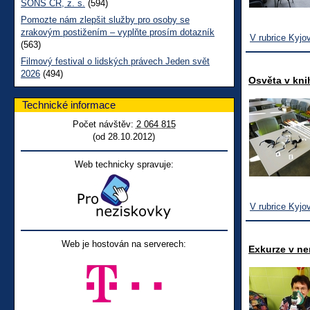
SONS ČR, z. s.
(594)
Pomozte nám zlepšit služby pro osoby se
zrakovým postižením – vyplňte prosím dotazník
V rubrice Kyjo
(563)
Filmový festival o lidských právech Jeden svět
2026
(494)
Osvěta v kn
Technické informace
Počet návštěv:
2 064 815
(od 28.10.2012)
Web technicky spravuje:
V rubrice Kyjo
Web je hostován na serverech:
Exkurze v ne