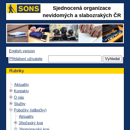
Sjednocená organizace
nevidomých a slabozrakých ČR
English version
Přihlášení uživatele
Rubriky
Aktuality
Kontakty
O nás
Služby
Pobočky (odbočky)
Aktuality
Jihočeský kraj
Jihomoravský kraj