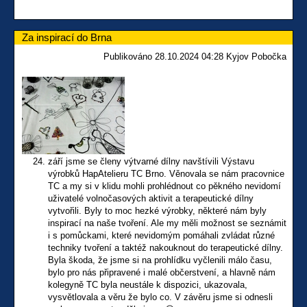
Za inspirací do Brna
Publikováno 28.10.2024 04:28 Kyjov Pobočka
září jsme se členy výtvarné dílny navštívili Výstavu
výrobků HapAtelieru TC Brno. Věnovala se nám pracovnice
TC a my si v klidu mohli prohlédnout co pěkného nevidomí
uživatelé volnočasových aktivit a terapeutické dílny
vytvořili. Byly to moc hezké výrobky, některé nám byly
inspirací na naše tvoření. Ale my měli možnost se seznámit
i s pomůckami, které nevidomým pomáhali zvládat různé
techniky tvoření a taktéž nakouknout do terapeutické dílny.
Byla škoda, že jsme si na prohlídku vyčlenili málo času,
bylo pro nás připravené i malé občerstvení, a hlavně nám
kolegyně TC byla neustále k dispozici, ukazovala,
vysvětlovala a věru že bylo co. V závěru jsme si odnesli