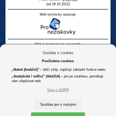
(od 28.10.2012)
Web technicky spravuje:
Web je hostován na serverech:
Souhlas s cookies
Používáme cookies:
„Nutné (funkční)"
– běží vždy, zajišťují základní funkce webu
„Analytické / měřicí" (Ads/GA)
– jen po souhlasu, pomáhají
nám zlepšovat web
Facebook SONS
Facebook sbírky Bílá pastelka
SONS
Více o GDPR
Online
Youtube SONS
K jakémukoliv užití textů a obrázků uvedených na tomto serveru je
Souhlas jen s nutnými
třeba souhlas provozovatele.
Copyright © 2012 - 2026 SONS ČR, z. s.