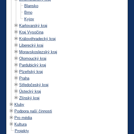
Blansko
Brno
Kyjov
Karlovarský kraj
Kraj Vysočina
Královéhradecký kraj
Liberecký kraj
Moravskoslezský kraj
Olomoucký kraj
Pardubický kraj
Plzeňský kraj
Praha
Středočeský kraj
Ústecký kraj
Zlínský kraj
Kluby
Podpora naší činnosti
Pro média
Kultura
Projekty