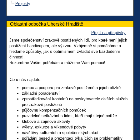
Projekty
Oblastní odbočka Uherské Hradiště
Přejít na příspěvky
Jsme společenství zrakově postižených lidí, pro které není jejich
postižení handicapem, ale výzvou. Vzájemně si pomáháme a
hledáme způsoby, jak s optimismem zvládat své každodenní
činnosti.
Rozumíme Vašim potřebám a můžeme Vám pomoci!
Co u nás najdete:
pomoc a podporu pro zrakově postižené a jejich blízké
základní poradenství
zprostředkování kontaktů na poskytovatele dalších služeb
pro zrakově postižené
půjčovnu kompenzačních pomůcek
pravidelné setkávání s lidmi, kteří mají stejné potíže
klubové a zájmové aktivity
výlety, exkurze a víkendové pobyty
návštěvy kulturních a společenských akcí
pořádání besed a prezentací týkajících se problematiky