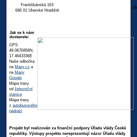
Františkánská 163
Mě
686 01 Uherské Hradiště
Jak se k nám
dostanete:
GPS:
49.0676958N,
17.4643336E
Naše odbočka
na
Mapy.cz
a
na
Mapy
Google
Mapa trasy
od
železniční
stanice
Mapa trasy
z
autobusového
nádraží
Projekt byl realizován za finanční podpory Úřadu vlády České
republiky. Výstupy projektu nereprezentují názor Úřadu vlády