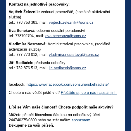
Kontakt na jednotlivé pracovníky:
Vojtěch Železník:
vedoucí pracoviště, (sociálně aktivizační
služba)
tel.: 778 768 383, mail:
vojtech.zeleznik@sons.cz
Eva Benešová:
odborné sociální poradenství
tel: 778702704, mail:
eva.benesova@sons.cz
Vladimíra Nesrstová:
Administrativní pracovnice, (sociálně
aktivizační služba)
tel.: 777 773 012, mail:
vladimira.nesrstova@sons.cz
Jiří Sedláček:
předseda odbočky
tel.: 732 876 513, mail:
jiri.sedlacek@sons.cz
facebook:
https://www.facebook.com/sonsuherskehradiste/
Chcete o nás vědět ještě víc?
Přečtěte si, co o nás napsali jiní.
Líbí se Vám naše činnost? Chcete podpořit naše aktivity?
Můžete přispět libovolnou částkou na odbočkový účet
244740275/0300 nebo se stát naším
sponzorem
.
Děkujeme za vaši přízeň.