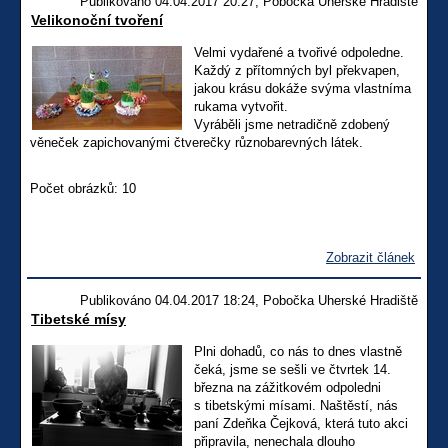
Publikováno 04.04.2017 20:27, Pobočka Uherské Hradiště
Velikonoční tvoření
Velmi vydařené a tvořivé odpoledne.
Každý z přítomných byl překvapen,
jakou krásu dokáže svýma vlastníma
rukama vytvořit.
Vyráběli jsme netradičně zdobený
věneček zapichovanými čtverečky různobarevných látek.
Počet obrázků: 10
Zobrazit článek
Publikováno 04.04.2017 18:24, Pobočka Uherské Hradiště
Tibetské mísy
Plni dohadů, co nás to dnes vlastně
čeká, jsme se sešli ve čtvrtek 14.
března na zážitkovém odpoledni
s tibetskými mísami. Naštěstí, nás
paní Zdeňka Čejková, která tuto akci
připravila, nenechala dlouho