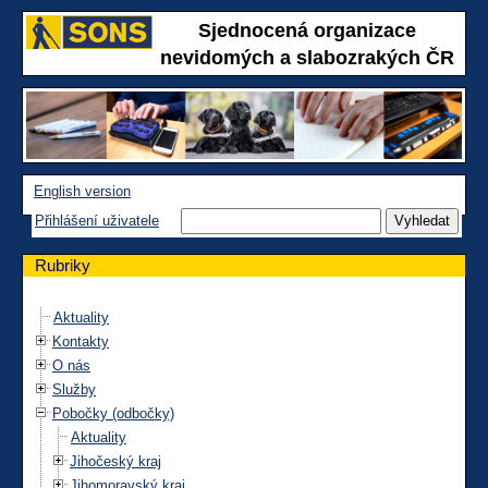
Sjednocená organizace
nevidomých a slabozrakých ČR
English version
Přihlášení uživatele
Rubriky
Aktuality
Kontakty
O nás
Služby
Pobočky (odbočky)
Aktuality
Jihočeský kraj
Jihomoravský kraj