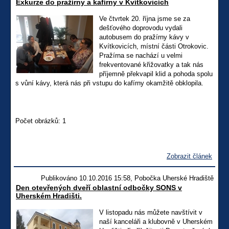
Exkurze do pražírny a kafírny v Kvítkovicích
Ve čtvrtek 20. října jsme se za
dešťového doprovodu vydali
autobusem do pražírny kávy v
Kvítkovicích, místní části Otrokovic.
Pražírna se nachází u velmi
frekventované křižovatky a tak nás
příjemně překvapil klid a pohoda spolu
s vůní kávy, která nás při vstupu do kafírny okamžitě obklopila.
Počet obrázků: 1
Zobrazit článek
Publikováno 10.10.2016 15:58, Pobočka Uherské Hradiště
Den otevřených dveří oblastní odbočky SONS v
Uherském Hradišti.
V listopadu nás můžete navštívit v
naší kanceláři a klubovně v Uherském