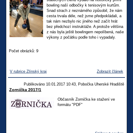
bowling naší odbočky k tenisovým kurtům.
Snad strach z neznámého způsobil, že nám
cesta trvala déle, než jsme předpokládali, a
tak nám nezbylo nic jiného než začít hrát
bez předchozí instruktáže. A protože většina
z nás byla ještě bowlingem nepolíbená, naše
výkony z počátku podle toho i vypadaly.
Počet obrázků: 9
V rubrice Zlínský kraj
Zobrazit článek
Publikováno 10.01.2017 10:43, Pobočka Uherské Hradiště
Zornička 2017/1
Občasník Zornička ke stažení ve
formátu "PDF"