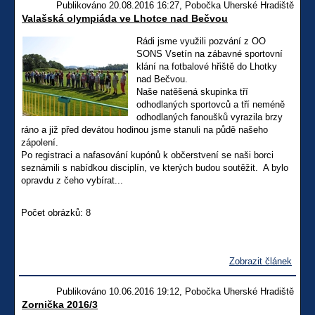
Publikováno 20.08.2016 16:27, Pobočka Uherské Hradiště
Valašská olympiáda ve Lhotce nad Bečvou
Rádi jsme využili pozvání z OO
SONS Vsetín na zábavné sportovní
klání na fotbalové hřiště do Lhotky
nad Bečvou.
Naše natěšená skupinka tří
odhodlaných sportovců a tří neméně
odhodlaných fanoušků vyrazila brzy
ráno a již před devátou hodinou jsme stanuli na půdě našeho
zápolení.
Po registraci a nafasování kupónů k občerstvení se naši borci
seznámili s nabídkou disciplín, ve kterých budou soutěžit. A bylo
opravdu z čeho vybírat...
Počet obrázků: 8
Zobrazit článek
Publikováno 10.06.2016 19:12, Pobočka Uherské Hradiště
Zornička 2016/3