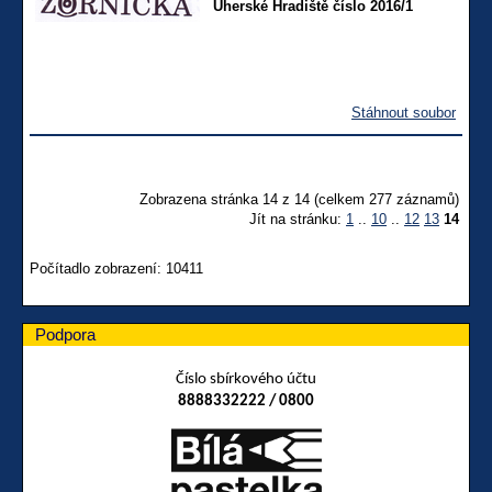
Uherské Hradiště číslo 2016/1
Stáhnout soubor
Zobrazena stránka 14 z 14 (celkem 277 záznamů)
Jít na stránku:
1
..
10
..
12
13
14
Počítadlo zobrazení: 10411
Podpora
Číslo sbírkového účtu
8888332222 / 0800