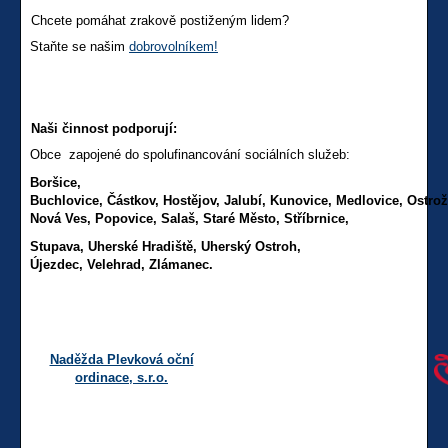
Chcete pomáhat zrakově postiženým lidem?
Staňte se našim
dobrovolníkem!
Naši činnost podporují:
Obce zapojené do spolufinancování sociálních služeb:
Boršice,
Buchlovice,
Částkov,
Hostějov,
Jalubí,
Kunovice,
Medlovice,
Ostro
Nová Ves,
Popovice,
Salaš,
Staré Město,
Stříbrnice,
Stupava, U
herské Hradiště,
Uherský Ostroh,
Újezdec,
Velehrad,
Zlámanec.
Naděžda Plevková oční
ordinace, s.r.o.