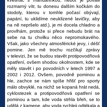
květináč s mandarinkou, neboť je povalil
rozmarný vítr, tu donesu dalším kočkám do
stodoly, kterou v tomhle počasí obývají,
papání, tu uklidíme neuklizené lavičky, aby
na ně nepršelo atd.), je mi docela chladno a
provlhám, protože si přece nebudu brát na
sebe na tu chvilku něco nepromokavého.
Však, jako všechny atmosférické jevy, i déšť
pomine. Jen mě trochu rozčilují zprávy
v televizi, že se budou stavět protipovodňová
opatření, ovšem shodou okolnostem, kde se
měly stavět i po povodních v letech 1997 a
2002 i 2012. Ovšem, povodně pominou a
hle, zachce se nám spíše hřišť pro sporty
málo obvyklé, na nichž se kopaná hrát nedá,
cyklostezek a protipovodňová opatření se
pominou a tam, kde voda strhla břeh, se to
udělá z kamene, aby voda rychleji odtékala a