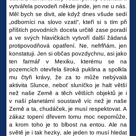
vytvářela povodeň někde jinde, jen ne u nás.
Měl bych se divit, ale když dnes všude sedí
„odborníci na slovo vzatí“, kteří si s tím při
příštích povodních docela určitě zase poradí
a ve svých hlavičkách vytvoří další žádaná
protipovodňová opatření. Ne, nefrfňám, jen
konstatuji. Jen si občas povzdychnu, asi jako
ten farmář v Mexiku, kterému se na
pozemcích otevřela široká puklina a spolkla
mu čtyři krávy, že za to může nebývalá
aktivita Slunce, neboť sluníčko je halt větší
než naše Země a těch větších objektů je i
v naší planetární soustavě víc než je naše
Země a ta, chudáček, je musí respektovat. A
zákaz topení dřevem tomu moc nepomůže,
a krom toho je to blbost na entou. Ale na
světě je i tak hezky, ale jeden to musí hledat