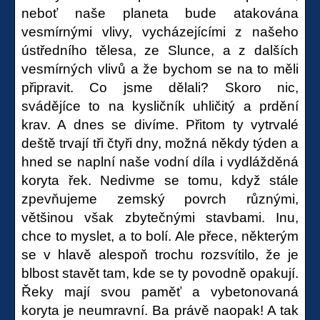
neboť naše planeta bude atakována
vesmírnými vlivy, vycházejícími z našeho
ústředního tělesa, ze Slunce, a z dalších
vesmírných vlivů a že bychom se na to měli
připravit. Co jsme dělali? Skoro nic,
svádějíce to na kysličník uhličitý a prdění
krav. A dnes se divíme. Přitom ty vytrvalé
deště trvají tři čtyři dny, možná někdy týden a
hned se naplní naše vodní díla i vydlážděná
koryta řek. Nedivme se tomu, když stále
zpevňujeme zemský povrch různými,
většinou však zbytečnými stavbami. Inu,
chce to myslet, a to bolí. Ale přece, některým
se v hlavě alespoň trochu rozsvítilo, že je
blbost stavět tam, kde se ty povodně opakují.
Řeky mají svou paměť a vybetonovaná
koryta je neumravní. Ba právě naopak! A tak