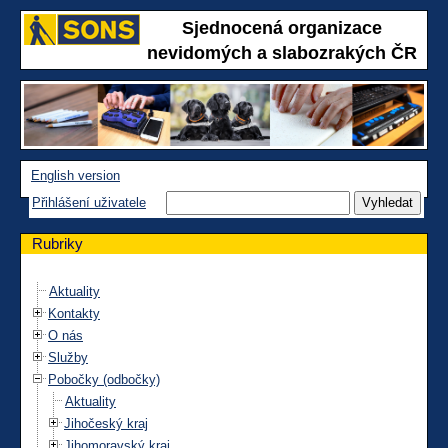
Sjednocená organizace
nevidomých a slabozrakých ČR
English version
Přihlášení uživatele
Rubriky
Aktuality
Kontakty
O nás
Služby
Pobočky (odbočky)
Aktuality
Jihočeský kraj
Jihomoravský kraj