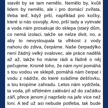
stavět by se tam nemělo. Nemělo by, kvůli
lidem by nemělo, ale i pro domácí zvířata,
třeba teď, když prší, například pro kočky,
které si nás osvojily. Ano, prší tady a vytrvale
a voda nám prosakuje do sklepa (starý dům,
co nemá izolaci, takže se nelze divit, no, a
aby to nevystoupala ta vlhkost z vody
nahoru do zdiva, čerpáme. Naše čerpadýlko
není žádný velký svalovec, ale práce nadělá
až až, takže ho máme rádi a řádně o něj
pečujeme. Kromě toho, že nám nyní pomáhá
s tou vodou ve sklepě, pomáhá nám čerpat i
vodu z nádrže, do které svádíme dešťovku,
a tou kropíme zahradu. Letos nám vydržela,
ta voda, při střídmém zalévání až do začátku
září, přece jenom jí napršelo na jaře více než
loni. A teď už asi nebude potřeba, tak bude