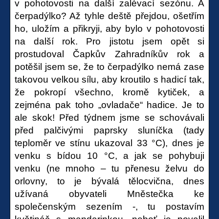
v pohotovosti na další zalévací sezónu. A
čerpadýlko? Až tyhle deště přejdou, ošetřím
ho, uložím a přikryji, aby bylo v pohotovosti
na další rok. Pro jistotu jsem opět si
prostudoval Čapkův Zahradníkův rok a
potěšil jsem se, že to čerpadýlko nemá zase
takovou velkou sílu, aby kroutilo s hadicí tak,
že pokropí všechno, kromě kytiček, a
zejména pak toho „ovladače“ hadice. Je to
ale skok! Před týdnem jsme se schovávali
před palčivými paprsky sluníčka (tady
teploměr ve stínu ukazoval 33 °C), dnes je
venku s bídou 10 °C, a jak se pohybuji
venku (ne mnoho – tu přenesu želvu do
orlovny, to je bývalá tělocvična, dnes
užívaná obyvateli Mněstečka ke
společenským sezením -, tu postavím