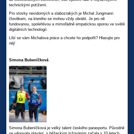
technickými potížemi.
Pro stovky nevidomých a slabozrakých je Michal Jungmann
člověkem, na kterého se mohou vždy obrátit. Je pro ně
fundovanou, spolehlivou a mimořádně empatickou oporou ve světě
digitálních technologií.
Líbí se vám Michalova práce a chcete ho podpořit? Hlasujte pro
něj!
Simona Bubeníčková
Simona Bubeníčková je velký talent českého parasportu. Původně
se věnovala plavání, s běžeckým lyžováním začala v 10 letech.