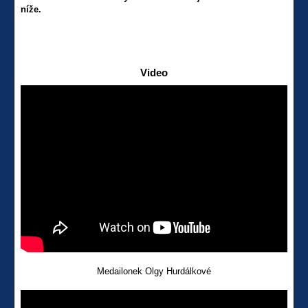
níže.
Video
Medailonek Olgy Hurdálkové