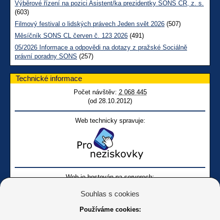
Výběrové řízení na pozici Asistent/ka prezidentky SONS ČR, z. s.
(603)
Filmový festival o lidských právech Jeden svět 2026
(507)
Měsíčník SONS CL červen č. 123 2026
(491)
05/2026 Informace a odpovědi na dotazy z pražské Sociálně
právní poradny SONS
(257)
Technické informace
Počet návštěv:
2 068 445
(od 28.10.2012)
Web technicky spravuje:
Web je hostován na serverech:
Souhlas s cookies
Používáme cookies: