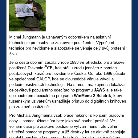
Michal Jungmann je uznávaným odborníkem na asistivní
technologie pro osoby se zrakovým postižením. Výpočetní
technice pro nevidomé a slabozraké se věnuje celý svůj profesní
život.
Jeho cesta oborem začala v roce 1993 ve Středisku pro zrakově
postižené Diakonie ČCE, kde stál u zrodu jedněch z prvních
počítačových kurzů pro nevidomé v Česku. Od roku 1996 působí
ve společnosti GALOP, kde se dlouhodobě věnuje vývoji a
podpoře asistivních technologií. Na starosti má zejména lokalizaci
celosvětově populárního odečítacího programu
JAWS
a je také
spoluautorem speciálního programu
WinMenu 2 Beletrik
, který
tuzemským uživatelům usnadňuje přístup do digitálních knihoven
pro zrakově postižené.
Pro Michala Jungmanna však práce nekončí s koncem pracovní
doby – pomoc uživatelům bere jako své osobní poslání. Ve
volném čase pro zrakově postižené vytváří menší, ale velmi
užitečné pomocné programy, a již desítky let se aktivně zapojuje
do elektronických konferencí, kde trpělivě radí s nejrůznějšími