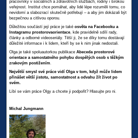
pracovníky v sociálních a zdravotních službách, rodiny i širokou
veřejnost. Institut chce pomáhat, aby lidé lépe rozuměli tomu, co
nevidomí a slabozrací skutečně potřebují – a aby jim dokázali být
bezpečnou a citlivou oporou.
Důležitou součástí její práce je také
osvěta na Facebooku a
Instagramu prostorovaorientace
, kde pravidelně sdílí rady,
články a odborné videoseriály. Těší ji, že se díky tomu dostávají
důležité informace i k lidem, kteří by se k nim jinak nedostali.
Olga je také spoluautorkou publikace
Abeceda prostorové
orientace a samostatného pohybu dospělých osob s těžkým
zrakovým postižením
.
Největší smysl své práce vidí Olga v tom, když může lidem
přinášet větší jistotu, samostatnost a odvahu žít život po
svém.
Líbí se vám práce Olgy a chcete ji podpořit? Hlasujte pro ni.
Michal Jungmann