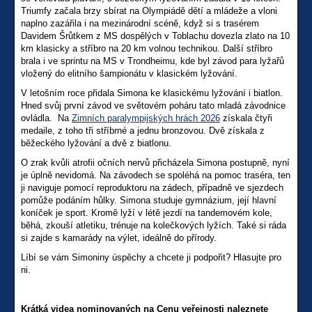
Triumfy začala brzy sbírat na Olympiádě dětí a mládeže a vloni
naplno zazářila i na mezinárodní scéně, když si s trasérem
Davidem Šrůtkem z MS dospělých v Toblachu dovezla zlato na 10
km klasicky a stříbro na 20 km volnou technikou. Další stříbro
brala i ve sprintu na MS v Trondheimu, kde byl závod para lyžařů
vložený do elitního šampionátu v klasickém lyžování.
V letošním roce přidala Simona ke klasickému lyžování i biatlon.
Hned svůj první závod ve světovém poháru tato mladá závodnice
ovládla. Na
Zimních paralympijských hrách 2026
získala čtyři
medaile, z toho tři stříbrné a jednu bronzovou. Dvě získala z
běžeckého lyžování a dvě z biatlonu.
O zrak kvůli atrofii očních nervů přicházela Simona postupně, nyní
je úplně nevidomá. Na závodech se spoléhá na pomoc traséra, ten
ji naviguje pomocí reproduktoru na zádech, případně ve sjezdech
pomůže podáním hůlky. Simona studuje gymnázium, její hlavní
koníček je sport. Kromě lyží v létě jezdí na tandemovém kole,
běhá, zkouší atletiku, trénuje na kolečkových lyžích. Také si ráda
si zajde s kamarády na výlet, ideálně do přírody.
Líbí se vám Simoniny úspěchy a chcete ji podpořit? Hlasujte pro
ni.
Krátká videa nominovaných na Cenu veřejnosti naleznete