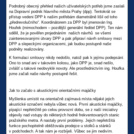
Podrobný obecný přehled našich uživatelských potřeb jsme zaslali
na Dopravní podnik hlavního města Prahy (dpp). Tentokrát se
přístup vedeni DPP k našim potřebám diametrálně lišil od toho
„předrevolučního“. Koordinátorem za DPP byl jmenován Ing.
Houfek (mimochodem – pozdější generální ředitel DPP). Ten nám
sdělil, že je pověřen projednáním našich návrhů se všemi
zainteresovanými útvary DPP a pak připraví návrh smlouvy mezi
DPP a slepeckými organizacemi, jak budou postupně naše
podněty realizovány.
K formulaci smlouvy nikdy nedošlo, natož pak k jejímu podepsání.
Ono to snad ani v takovém kolosu, jako DPP je, snad nešlo,
zvlášť u takové neobvyklé novoty. Ale prostřednictvím ing. Houfka
jsme začali naše návrhy postupně řešit.
Jak to začalo s akustickými orientačními majáčky
Myšlenka umístit na orientačně zajímavá místa nějaké jejich
akustické označení nebyla vůbec nová. První akustické majáčky,
pípající nepřetržitě po celou provozní dobu, se z naší iniciativy
objevily nad vstupy do některých hodně frekventovaných stanic
pražského metra. A nastaly první problémy. Jejich nepřetržitá
funkce pochopitelně obtěžovala prodejce u stolků a stánků
v podchodech. A tak nám je rozbíjeli. Vůbec se jim nedivím.