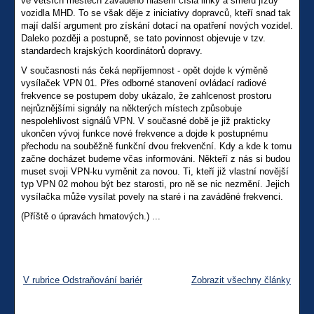
ve větších městech zaváděno hlášení čísla linky a směru jízdy
vozidla MHD. To se však děje z iniciativy dopravců, kteří snad tak
mají další argument pro získání dotací na opatření nových vozidel.
Daleko později a postupně, se tato povinnost objevuje v tzv.
standardech krajských koordinátorů dopravy.
V současnosti nás čeká nepříjemnost - opět dojde k výměně
vysílaček VPN 01. Přes odborné stanovení ovládací radiové
frekvence se postupem doby ukázalo, že zahlcenost prostoru
nejrůznějšími signály na některých místech způsobuje
nespolehlivost signálů VPN. V současné době je již prakticky
ukončen vývoj funkce nové frekvence a dojde k postupnému
přechodu na souběžně funkční dvou frekvenční. Kdy a kde k tomu
začne docházet budeme včas informováni. Někteří z nás si budou
muset svoji VPN-ku vyměnit za novou. Ti, kteří již vlastní novější
typ VPN 02 mohou být bez starosti, pro ně se nic nezmění. Jejich
vysílačka může vysílat povely na staré i na zaváděné frekvenci.
(Příště o úpravách hmatových.) ...
V rubrice Odstraňování bariér
Zobrazit všechny články