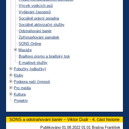
Výcvik vodicích psů
Vydávání časopisů
Sociálně právní poradna
Sociálně aktivizační služby
Odstraňování bariér
Zpřístupňování památek
SONS Online
Masáže
Braillovo písmo a braillský tisk
E-mailové služby
Pobočky (odbočky)
Kluby
Podpora naší činnosti
Pro média
Kultura
Projekty
SONS a odstraňování bariér – Viktor Dudr - 4. část historie
Publikováno 01.08.2022 01:01 Brašna František