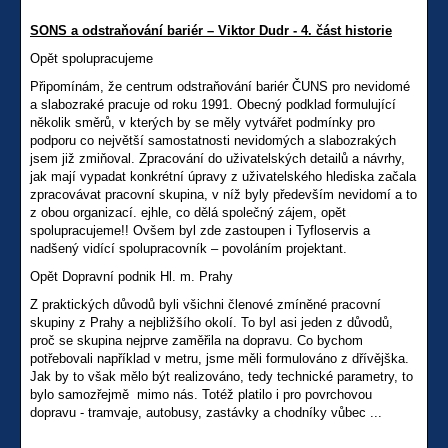
SONS a odstraňování bariér – Viktor Dudr - 4. část historie
Opět spolupracujeme
Připomínám, že centrum odstraňování bariér ČUNS pro nevidomé
a slabozraké pracuje od roku 1991. Obecný podklad formulující
několik směrů, v kterých by se měly vytvářet podmínky pro
podporu co největší samostatnosti nevidomých a slabozrakých
jsem již zmiňoval. Zpracování do uživatelských detailů a návrhy,
jak mají vypadat konkrétní úpravy z uživatelského hlediska začala
zpracovávat pracovní skupina, v níž byly především nevidomí a to
z obou organizací. ejhle, co dělá společný zájem, opět
spolupracujeme!! Ovšem byl zde zastoupen i Tyfloservis a
nadšený vidící spolupracovník – povoláním projektant.
Opět Dopravní podnik Hl. m. Prahy
Z praktických důvodů byli všichni členové zmíněné pracovní
skupiny z Prahy a nejbližšího okolí. To byl asi jeden z důvodů,
proč se skupina nejprve zaměřila na dopravu. Co bychom
potřebovali například v metru, jsme měli formulováno z dřívějška.
Jak by to však mělo být realizováno, tedy technické parametry, to
bylo samozřejmě mimo nás. Totéž platilo i pro povrchovou
dopravu - tramvaje, autobusy, zastávky a chodníky vůbec ...