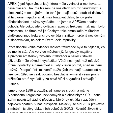
APEX (nyní Apex Jesenice), která měla vyvinout a montovat ta
naše hlášení. Jak má hlášení na vozidlech sloužit nevidomým a
slabozrakým cestujícím, ale také jak mají sloužit stabilní dálkově
aktivované majáčky a jak mají fungovat další, tehdy ještě
předpokládané, služby vysílaček, to jsme s APEXem snadno
dohodli. Ale pokud jde o ovládací radiovou frekvenci, tak nám bylo
oznámeno, že firma má již Českým telekomunikačním úřadem
přidělenou jinou frekvenci pro ovládání zařízení určený nevidomým
a slabozrakým, na celém území celé republiky.
Profesionální volba ovládací radiové frekvence bylo to nejlepší, co
se mohlo stát. Ale ve více městech již fungovaly majáčky
s původní amatérsky zvolenou frekvencí a několik stovek
uživatelů mělo původní vysílačku. Větší nesmysl, než mít dvě
různé vysílačky a pamatovat si, kdy kterou použít, snad už není
možný. Do spuštění „mluvení“ pražských tramvají a autobusů na
jaře roku 1996 se však podařilo bezplatně vyměnit všem jejich
držitelům staré vysílačky za nové VPN a vyměnit i stávající
majáky.
jsme v roce 1996 a později, už jsme se sloučili a máme
Sjednocenou organizaci nevidomých a slabozrakých ČR – sons.
Zatím neexistují žádné předpisy, které by ukládaly zavádění
nějakých opatření v náš prospěch. Majáčky se šíří v ČR převážně
z místní iniciativy oblastních odboček SONS. Rovněž živelně je