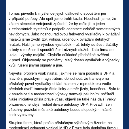
To nás přivedlo k myšlence jejich dálkového spouštění jen
v případě potřeby. Ale opět jsme trefili kozla. Neodhadli jsme, že
zájem slepecké veřejnosti způsobí, že by mělo jít o jeden
z celostátních systémů v podpoře orientace zvláště samostatných
nevidomých. Jako nosnou radiovou frekvenci vysílačky k ovládání
majáků jsme zvolili tzv. volnou, určenou k ovládání dětských
hraček. Našli jsme výrobce vysílaček – už tehdy se šesti tlačítky
a tedy s možností spouštět šest různých služeb. Tato firma se
ujala i výroby majáků. Chybělo důkladné předběžné ověření
v praxi. Objevovaly se problémy. Malý dosah vysílaček a výpadky
kvůli rušení jinými signály a jiné.
Největší problém však nastal, jakmile se nám podařilo s DPP a
hlavně s pražským magistrátem, dohodnout, že tramvaje na
příslušný povel vysílačky ohlásí hlasem z reproduktoru vedle
předních dveří tramvaje číslo linky a směr jízdy, konečnou. Bylo to
v souvislosti s modernizací výbavy tramvají palubními počítači.
Naše iniciativa přišla právě včas. objevil se také náš další velký
příznivec-, tehdejší ředitel divize autobusy DPP. Prosadil, že i
všechny pražské městské autobusy budou slepeckými hlásiči
linek vybaveny.
Skupina firem, která prošla příslušným výběrovým řízením na
modernizaci vybavení vozidel MHD v Praze byla doplněna firmou