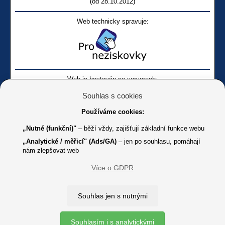
(od 28.10.2012)
Web technicky spravuje:
Web je hostován na serverech:
Souhlas s cookies
Používáme cookies:
„Nutné (funkční)"
– běží vždy, zajišťují základní funkce webu
„Analytické / měřicí" (Ads/GA)
– jen po souhlasu, pomáhají
nám zlepšovat web
Facebook SONS
Facebook sbírky Bílá pastelka
SONS
Více o GDPR
Online
Youtube SONS
K jakémukoliv užití textů a obrázků uvedených na tomto serveru je
Souhlas jen s nutnými
třeba souhlas provozovatele.
Copyright © 2012 - 2026 SONS ČR, z. s.
Souhlasím i s analytickými