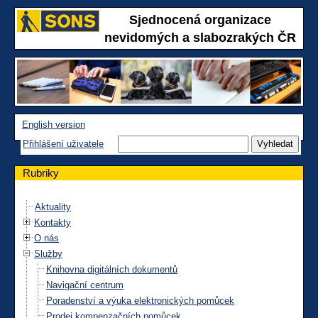
Sjednocená organizace
nevidomých a slabozrakých ČR
English version
Přihlášení uživatele
Rubriky
Aktuality
Kontakty
O nás
Služby
Knihovna digitálních dokumentů
Navigační centrum
Poradenství a výuka elektronických pomůcek
Prodej kompenzačních pomůcek