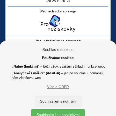
(od 28.10.2012)
Web technicky spravuje:
Web je hostován na serverech:
Souhlas s cookies
Používáme cookies:
„Nutné (funkční)"
– běží vždy, zajišťují základní funkce webu
„Analytické / měřicí" (Ads/GA)
– jen po souhlasu, pomáhají
nám zlepšovat web
Facebook SONS
Facebook sbírky Bílá pastelka
SONS
Více o GDPR
Online
Youtube SONS
K jakémukoliv užití textů a obrázků uvedených na tomto serveru je
Souhlas jen s nutnými
třeba souhlas provozovatele.
Copyright © 2012 - 2026 SONS ČR, z. s.
Souhlasím i s analytickými