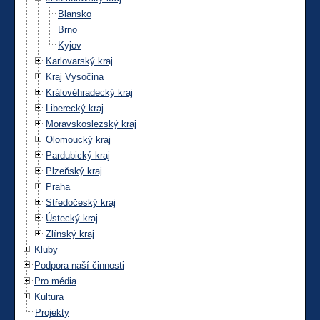
Blansko
Brno
Kyjov
Karlovarský kraj
Kraj Vysočina
Královéhradecký kraj
Liberecký kraj
Moravskoslezský kraj
Olomoucký kraj
Pardubický kraj
Plzeňský kraj
Praha
Středočeský kraj
Ústecký kraj
Zlínský kraj
Kluby
Podpora naší činnosti
Pro média
Kultura
Projekty