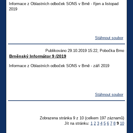
Informace z Oblastních odboček SONS v Brně - říjen a listopad
2019
Stáhnout soubor
Publikováno 29.10.2019 15:22, Pobočka Brno
Brněnský Informátor 9 /2019
Informace z Oblastních odboček SONS v Brně - září 2019
Stáhnout soubor
Zobrazena stránka 9 z 10 (celkem 197 záznamů)
Jít na stránku:
1
2
3
4
5
6
7
8
9
10