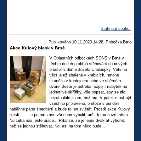
Stáhnout soubor
Publikováno 10.11.2020 14:28, Pobočka Brno
Akce Kulový blesk v Brně
V Oblastních odbočkách SONS v Brně v
těchto dnech probíhá stěhování do nových
prostor v domě Josefa Chaloupky. Většina
věcí je už sbalená v krabicích, mnohé
skončilo v kontejneru nebo ve sběrném
dvoře. Ještě je potřeba rozpojit nábytek na
jednotlivé skříňky, vše popsat, aby se nic
nezatoulalo jinam, než má. V pátek musí být
všechno připraveno, protože v pondělí
naběhne parta špeditérů a bude to jen svištět. Prostě akce Kulový
blesk... .....a potom zase všechno vybalit, určit tomu nové místo.
No čeká nás ještě práce... Říká se, že je lepší dvakrát vyhořet,
než se jednou stěhovat. No, asi na tom něco bude...