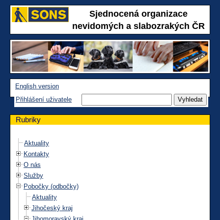
Sjednocená organizace
nevidomých a slabozrakých ČR
English version
Přihlášení uživatele
Rubriky
Aktuality
Kontakty
O nás
Služby
Pobočky (odbočky)
Aktuality
Jihočeský kraj
Jihomoravský kraj