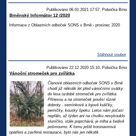
Publikováno 06.01.2021 17:57, Pobočka Brno
Brněnský Informátor 12 /2020
Informace z Oblastních odboček SONS v Brně - prosinec 2020
Stáhnout soubor
Publikováno 22.12.2020 15:10, Pobočka Brno
Vánoční stromeček pro zvířátka
Členové oblastních odboček SONS v Brně
chodí již několik let před vánočními svátky
do lesa ozdobit stromeček pro zvířátka.
Přinesou a na stromeček pověsí různé
dobroty - semínkové a lojové kuličky,
perníčky, kousky špeku. Letos nám počasí
nepřálo, už týden ani na chvilku nevykouklo
sluníčko, stále poprchává, je mlha a šedivě
pošmourno. K tomu ještě koronavirová
opatřeni a zavřená restaurace, bylo nás jen několik.