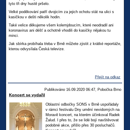
tyto tři dny hustě pršelo.
Velké poděkování patří dvojicím za jejich ochotu stát na ulici s
kasičkou v dešti několik hodin.
Také velice děkujeme všem kolemjdoucím, které neodradil ani
koronavirus ani déšť a ochotně vhodili do kasičky nějakou tu
minci.
Jak sbírka probíhala tŕeba v Brně můžete zjistit z krátké reportáže,
kterou odvysílala Česká televize.
Přejít na odkaz
Publikováno 16.09.2020 06:47, Pobočka Brno
Koncert se vydařil
Oblastní odbočky SONS v Brně uspořádaly
v rámci festivalu Dny umění nevidomých na
Moravě koncert, na kterém účinkoval Radek
Žalud. I přes to, že se lidé bojí navštěvovat
podobné akce, přišlo přes 30 posluchačů.