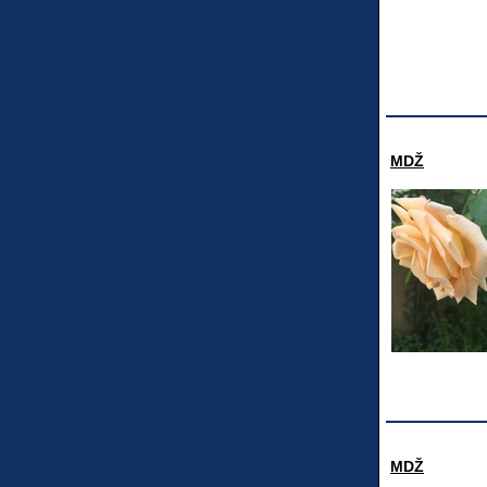
MDŽ
MDŽ