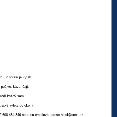
). V hotelu je výtah.
pečivo, káva, čaj).
 hradí každý sám.
átké výlety po okolí).
0 608 484 346
nebo na emailové adrese
hlusi@sons.cz