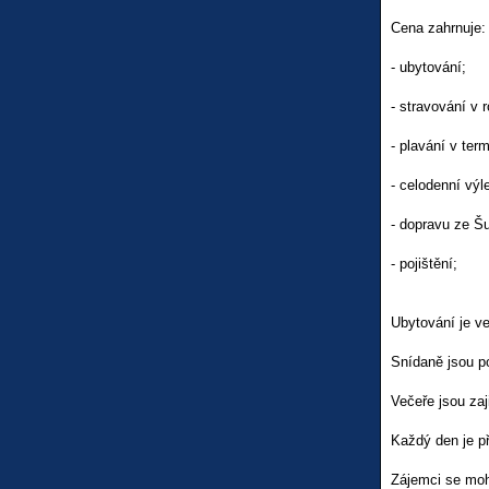
Cena zahrnuje:
- ubytování;
- stravování v 
- plavání v ter
- celodenní výl
- dopravu ze Š
- pojištění;
Ubytování je ve
Snídaně jsou po
Večeře jsou zaj
Každý den je p
Zájemci se moh