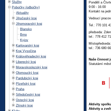
Služby
Pondělí a Čtvrt
9:00 - 16:00
Pobočky (odbočky)
Kontakt na jedn
Aktuality
Jihočeský kraj
Vedoucí pracov
Jihomoravský kraj
Tel.: 770 101 4
Blansko
předseda: Zden
Brno
tel.: 778 412 7
Kyjov
Místopředseda:
Karlovarský kraj
tel.: 736 680 6
Kraj Vysočina
Královéhradecký kraj
Naše činnost j
Liberecký kraj
Statutární měs
Moravskoslezský kraj
Olomoucký kraj
Pardubický kraj
Plzeňský kraj
Praha
Středočeský kraj
Ústecký kraj
Aktivity spolk
Zlínský kraj
Aktivity a zve
Kluby