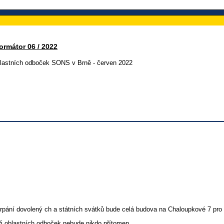
ormátor 06 / 2022
lastních odboček SONS v Brně - červen 2022
rpání dovolený ch a státních svátků bude celá budova na Chaloupkové 7 pro
ři oblastních odboček nebude nikdo přítomen.