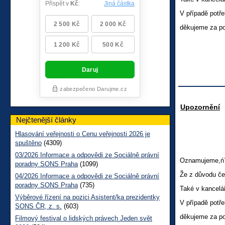
V případě potře
děkujeme za p
Upozornění
Nejčtenější články
Hlasování veřejnosti o Cenu veřejnosti 2026 je
spuštěno
(4309)
03/2026 Informace a odpovědi ze Sociálně právní
Oznamujeme,ń´
poradny SONS Praha
(1099)
Že z důvodu če
04/2026 Informace a odpovědi ze Sociálně právní
poradny SONS Praha
(735)
Také v kancelá
Výběrové řízení na pozici Asistent/ka prezidentky
V případě potře
SONS ČR, z. s.
(603)
děkujeme za p
Filmový festival o lidských právech Jeden svět