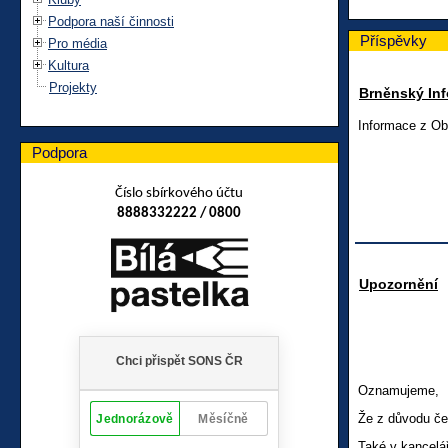
Podpora naší činnosti
Příspěvky
Pro média
Kultura
Projekty
Brněnský Inf
Informace z Ob
Podpora
Číslo sbírkového účtu
8888332222 / 0800
Upozornění
Oznamujeme,
Že z důvodu če
Také v kancelá