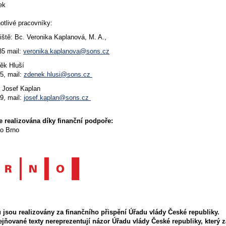
ek
otlivé pracovníky:
iště: Bc. Veronika Kaplanová, M. A.,
35 mail:
veronika.kaplanova@sons.cz
ěk Hluší
15, mail:
zdenek.hlusi@sons.cz
 Josef Kaplan
69, mail:
josef.kaplan@sons.cz
e realizována díky finanční podpoře:
to Brno
u jsou realizovány za finančního přispění Úřadu vlády České republiky.
řejňované texty nereprezentují názor Úřadu vlády České republiky, který