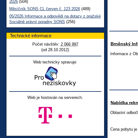
2026
(504)
Měsíčník SONS CL červen č. 123 2026
(489)
05/2026 Informace a odpovědi na dotazy z pražské
Sociálně právní poradny SONS
(256)
Technické informace
Brněnský Inf
Počet návštěv:
2 066 997
(od 28.10.2012)
Informace z Ob
Web technicky spravuje:
Web je hostován na serverech:
Nabídka rek
Oblastní odboč
Cena pobytu je