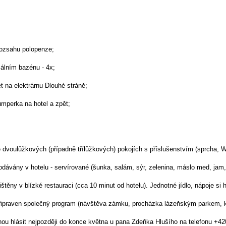
rozsahu polopenze;
málním bazénu - 4x;
et na elektrárnu Dlouhé stráně;
umperka na hotel a zpět;
 dvoulůžkových (případně třílůžkových) pokojích s příslušenstvím (sprcha, Wc
dávány v hotelu - servírované (šunka, salám, sýr, zelenina, máslo med, jam, 
ištěny v blízké restauraci (cca 10 minut od hotelu). Jednotné jídlo, nápoje si
řipraven společný program (návštěva zámku, procházka lázeňským parkem, kr
ou hlásit nejpozději do konce května u pana Zdeňka Hlušího na telefonu
+42