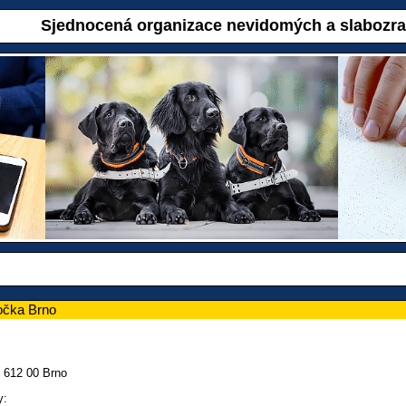
Sjednocená organizace nevidomých a slabozr
očka Brno
 612 00 Brno
y: