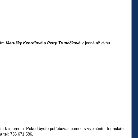
ením
Marušky Kebrdlové
a
Petry Trunečkové
v jedné až dvou
upem k internetu. Pokud byste potřebovali pomoc s vyplněním formuláře,
 tel: 736 671 586.