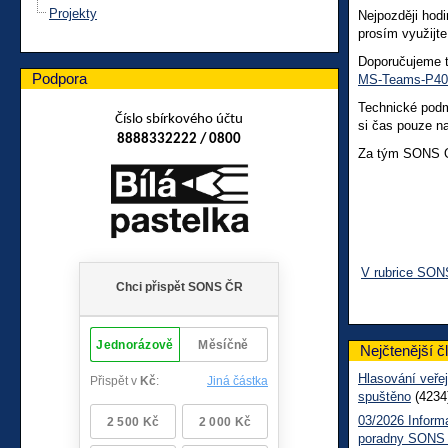
Projekty
Nejpozději hod
prosím využijte
Doporučujeme t
Podpora
MS-Teams-P40
Technické podmí
Číslo sbírkového účtu
si čas pouze na
8888332222 / 0800
Za tým SONS 
V rubrice SON
Nejčtenější č
Hlasování veřej
spuštěno
(4234
03/2026 Inform
poradny SONS