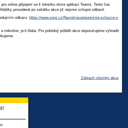
o online připojení se k tréninku skrze aplikaci Teams. Tento čas
řihlášky provedené po začátku akce již nejsme schopni odbavit.
ledujícím odkazu:
https://www.sons.cz/Navod-na-pripojeni-ke-schuzce-v-
 a mikrofon, je-li třeba. Pro poklidný průběh akce doporučujeme vyhradit
Děkujeme.
Zobrazit všechny akce
997
e: