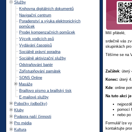
Služby
Knihovna digitálních dokumentů
Navigační centrum
Poradenství a výuka elektronických
pomůcek
Prodej kompenzačních pomůcek
Milí přátelé,
Výcvik vodicích psů
srdečně vás zv
Vydávání časopisů
skupinkách pro
Sociálně právní poradna
Těšíme se na 
Sociálně aktivizační služby
Odstraňování bariér
Zpřístupňování památek
Začátek
: úterý
SONS Online
Konec:
úterý 4.
Masáže
Kde
: online p
Braillovo písmo a braillský tisk
Na tuto akci je
E-mailové služby
Pobočky (odbočky)
nejpozdě
pomocí 
Kluby
nebo po 
Podpora naší činnosti
Pro média
Formulář lze vy
kontaktujte pr
Kultura