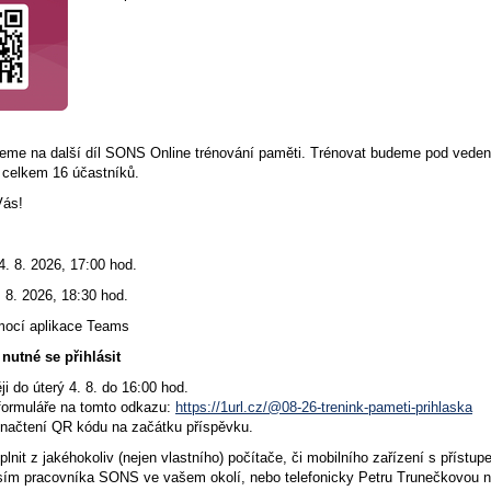
eme na další díl SONS Online trénování paměti. Trénovat budeme pod ved
 celkem 16 účastníků.
Vás!
 4. 8. 2026, 17:00 hod.
 8. 2026, 18:30 hod.
omocí aplikace Teams
 nutné se přihlásit
ji do úterý 4. 8. do 16:00 hod.
formuláře na tomto odkazu:
https://1url.cz/@08-26-trenink-pameti-prihlaska
načtení QR kódu na začátku příspěvku.
plnit z jakéhokoliv (nejen vlastního) počítače, či mobilního zařízení s příst
osím pracovníka SONS ve vašem okolí, nebo telefonicky Petru Trunečkovou na