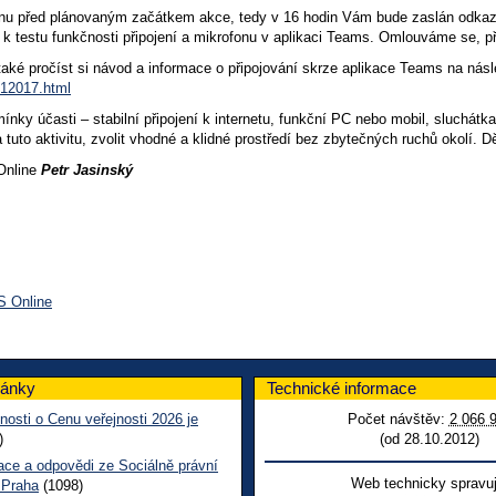
inu před plánovaným začátkem akce, tedy v 16 hodin Vám bude zaslán odkaz pr
 k testu funkčnosti připojení a mikrofonu v aplikaci Teams. Omlouváme se, p
aké pročíst si návod a informace o připojování skrze aplikace Teams na nás
12017.html
nky účasti – stabilní připojení k internetu, funkční PC nebo mobil, sluchátka
 tuto aktivitu, zvolit vhodné a klidné prostředí bez zbytečných ruchů okolí. 
Online
Petr Jasinský
S Online
lánky
Technické informace
nosti o Cenu veřejnosti 2026 je
Počet návštěv:
2 066 
)
(od 28.10.2012)
ace a odpovědi ze Sociálně právní
Web technicky spravuj
 Praha
(1098)