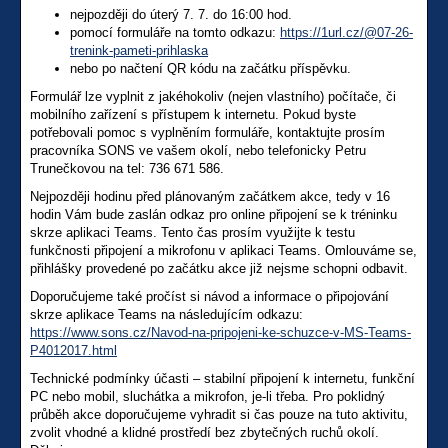
nejpozději do úterý 7. 7. do 16:00 hod.
pomocí formuláře na tomto odkazu:
https://1url.cz/@07-26-
trenink-pameti-prihlaska
nebo po načtení QR kódu na začátku příspěvku.
Formulář lze vyplnit z jakéhokoliv (nejen vlastního) počítače, či
mobilního zařízení s přístupem k internetu. Pokud byste
potřebovali pomoc s vyplněním formuláře, kontaktujte prosím
pracovníka SONS ve vašem okolí, nebo telefonicky Petru
Trunečkovou na tel: 736 671 586.
Nejpozději hodinu před plánovaným začátkem akce, tedy v 16
hodin Vám bude zaslán odkaz pro online připojení se k tréninku
skrze aplikaci Teams. Tento čas prosím využijte k testu
funkčnosti připojení a mikrofonu v aplikaci Teams. Omlouváme se,
přihlášky provedené po začátku akce již nejsme schopni odbavit.
Doporučujeme také pročíst si návod a informace o připojování
skrze aplikace Teams na následujícím odkazu:
https://www.sons.cz/Navod-na-pripojeni-ke-schuzce-v-MS-Teams-
P4012017.html
Technické podmínky účasti – stabilní připojení k internetu, funkční
PC nebo mobil, sluchátka a mikrofon, je-li třeba. Pro poklidný
průběh akce doporučujeme vyhradit si čas pouze na tuto aktivitu,
zvolit vhodné a klidné prostředí bez zbytečných ruchů okolí.