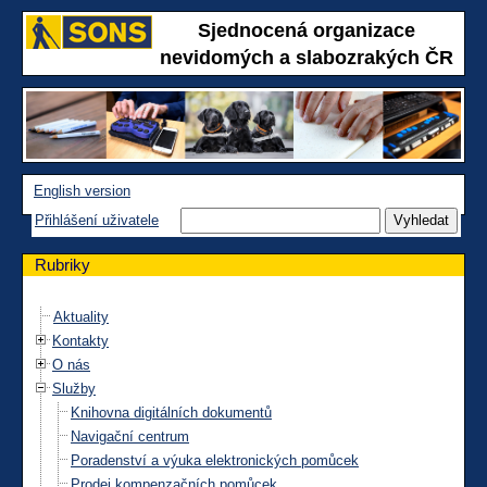
Sjednocená organizace
nevidomých a slabozrakých ČR
English version
Přihlášení uživatele
Rubriky
Aktuality
Kontakty
O nás
Služby
Knihovna digitálních dokumentů
Navigační centrum
Poradenství a výuka elektronických pomůcek
Prodej kompenzačních pomůcek