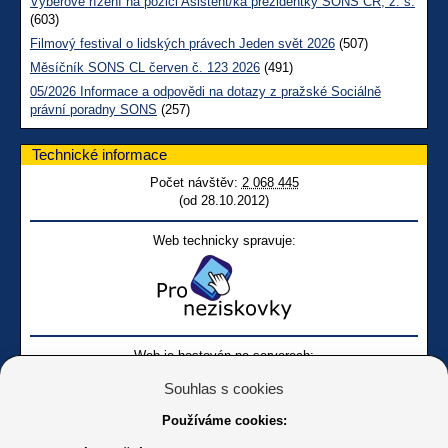
Výběrové řízení na pozici Asistent/ka prezidentky SONS ČR, z. s.
(603)
Filmový festival o lidských právech Jeden svět 2026
(507)
Měsíčník SONS CL červen č. 123 2026
(491)
05/2026 Informace a odpovědi na dotazy z pražské Sociálně
právní poradny SONS
(257)
Technické informace
Počet návštěv:
2 068 445
(od 28.10.2012)
Web technicky spravuje:
Web je hostován na serverech:
Souhlas s cookies
Používáme cookies: