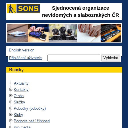
Sjednocená organizace
nevidomých a slabozrakých ČR
English version
Přihlášení uživatele
Rubriky
Aktuality
Kontakty
O nás
Služby
Pobočky (odbočky)
Kluby
Podpora naší činnosti
Pro média