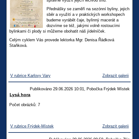
správně využít jejich léčivou sílu.
Přednášky se zaměří na sezónní byliny, jejich
sběr a využití a v praktických workshopech
budeme vyrábět čaje, bylinný macerát a
dozvíme se též, jakými volně rostoucími
bylinkami či plody si můžeme obohatit náš jídelníček.
Celým cyklem Vás provede lektorka Mgr. Denisa Řádková
Staňková.
V rubrice Karlovy Vary
Zobrazit galerii
Publikováno 29.06.2026 10:01, Pobočka Frýdek Místek
Lysá hora
Počet obrázků: 7
V rubrice Frýdek-Místek
Zobrazit galerii