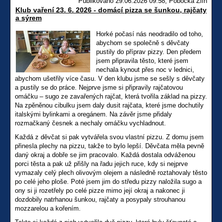
Publikováno 29.06.2026 09:58, Pobočka Zlín
Klub vaření 23. 6. 2026 - domácí pizza se šunkou, rajčaty
a sýrem
Horké počasí nás neodradilo od toho,
abychom se společně s děvčaty
pustily do příprav pizzy. Den předem
jsem připravila těsto, které jsem
nechala kynout přes noc v lednici,
abychom ušetřily více času. V den klubu jsme se sešly s děvčaty
a pustily se do práce. Nejprve jsme si připravily rajčatovou
omáčku – sugo ze zavařených rajčat, která tvořila základ na pizzy.
Na zpěněnou cibulku jsem daly dusit rajčata, které jsme dochutily
italskými bylinkami a oregánem. Na závěr jsme přidaly
rozmačkaný česnek a nechaly omáčku vychladnout.
Každá z děvčat si pak vytvářela svou vlastní pizzu. Z domu jsem
přinesla plechy na pizzu, takže to bylo lepší. Děvčata měla pevně
daný okraj a dobře se jim pracovalo. Každá dostala odváženou
porci těsta a pak už přišly na řadu jejich ruce, kdy si nejprve
vymazaly celý plech olivovým olejem a následně roztahovaly těsto
po celé jeho ploše. Poté jsem jim do středu pizzy naložila sugo a
ony si ji rozetřely po celé pizze mimo její okraj a nakonec ji
dozdobily natrhanou šunkou, rajčaty a posypaly strouhanou
mozzarelou a kořením.