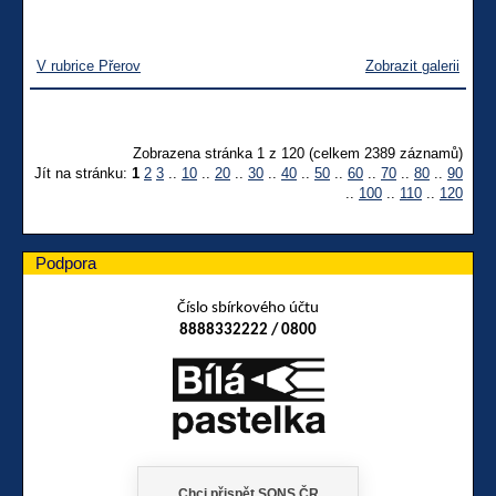
V rubrice Přerov
Zobrazit galerii
Zobrazena stránka 1 z 120 (celkem 2389 záznamů)
Jít na stránku:
1
2
3
..
10
..
20
..
30
..
40
..
50
..
60
..
70
..
80
..
90
..
100
..
110
..
120
Podpora
Číslo sbírkového účtu
8888332222 / 0800