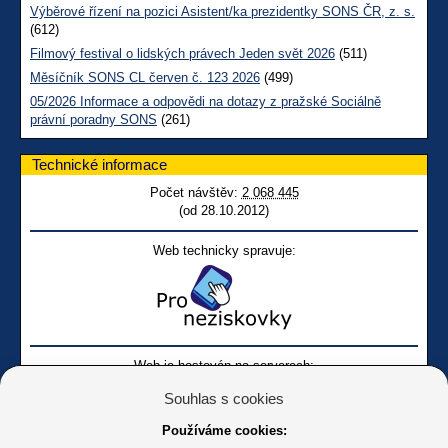
Výběrové řízení na pozici Asistent/ka prezidentky SONS ČR, z. s.
(612)
Filmový festival o lidských právech Jeden svět 2026
(511)
Měsíčník SONS CL červen č. 123 2026
(499)
05/2026 Informace a odpovědi na dotazy z pražské Sociálně
právní poradny SONS
(261)
Technické informace
Počet návštěv:
2 068 445
(od 28.10.2012)
Web technicky spravuje:
Web je hostován na serverech:
Souhlas s cookies
Používáme cookies: