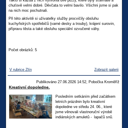
Takto si každá z nich vytvořila dvě pizzy, které byly šťavnaté a
chuťově velmi dobré. Děvčata to velmi bavilo. Všichni jsme si pak
na nich moc pochutnali.
Při této aktivitě si uživatelky služby procvičily obsluhu
kuchyňských spotřebičů (varné desky a trouby), krájení surovin,
přípravu těsta a také obsluhu speciální ozvučené váhy.
Počet obrázků: 5
V rubrice Zlín
Zobrazit galerii
Publikováno 27.06.2026 14:52, Pobočka Kroměříž
Kreativní dopoledne.
Posledním setkáním před začátkem
letních prázdnin bylo kreativní
dopoledne ve středu 24. 06., které
jsme věnovali vlastnoruční výrobě
indiánských amuletů - lapačů snů.