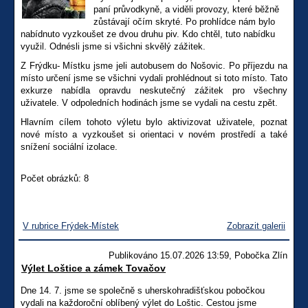
paní průvodkyně, a viděli provozy, které běžně
zůstávají očím skryté. Po prohlídce nám bylo
nabídnuto vyzkoušet ze dvou druhu piv. Kdo chtěl, tuto nabídku
využil. Odnésli jsme si všichni skvělý zážitek.
Z Frýdku- Místku jsme jeli autobusem do Nošovic. Po příjezdu na
místo určení jsme se všichni vydali prohlédnout si toto místo. Tato
exkurze nabídla opravdu neskutečný zážitek pro všechny
uživatele. V odpoledních hodinách jsme se vydali na cestu zpět.
Hlavním cílem tohoto výletu bylo aktivizovat uživatele, poznat
nové místo a vyzkoušet si orientaci v novém prostředí a také
snížení sociální izolace.
Počet obrázků: 8
V rubrice Frýdek-Místek
Zobrazit galerii
Publikováno 15.07.2026 13:59, Pobočka Zlín
Výlet Loštice a zámek Tovačov
Dne 14. 7. jsme se společně s uherskohradišťskou pobočkou
vydali na každoroční oblíbený výlet do Loštic. Cestou jsme