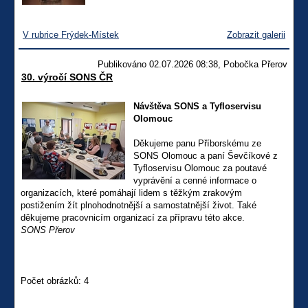
V rubrice Frýdek-Místek
Zobrazit galerii
Publikováno 02.07.2026 08:38, Pobočka Přerov
30. výročí SONS ČR
Návštěva SONS a Tyfloservisu
Olomouc
Děkujeme panu Příborskému ze
SONS Olomouc a paní Ševčíkové z
Tyfloservisu Olomouc za poutavé
vyprávění a cenné informace o
organizacích, které pomáhají lidem s těžkým zrakovým
postižením žít plnohodnotnější a samostatnější život. Také
děkujeme pracovnicím organizací za přípravu této akce.
SONS Přerov
Počet obrázků: 4