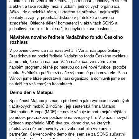
a dokázali i na venek prezentovat, potřebnost jednotlivých služeb
a aktivit a také rozdíly mezi službami jednotlivých organizací.
Ačkoli jde o nelehké téma, u kterého se střetávají nejrůznější
pohledy a zájmy, probíhala diskuse v přátelské a otevřené
atmosféře. Ohledně dělení kompetencí v aktivitách SONS a
jednotlivých o. p. s. to ale určitě nebyla diskuse poslední...
Návštěva nového ředitele Nadačního fondu Českého
rozhlasu
V polovině července nás navštívil Jiří Váňa, nástupce Gábiny
Drastichové na pozici ředitele Nadačního fondu Českého rozhlasu.
Jsme rádi, že si na nás pan Váňa našel čas ve svém velmi
nabitém programu těsně po nástupu do své nové funkce, protože
sbírka Světluška patří mezi naše významné podporovatele. Panu
Váňovi jsme blíže představili naši organizaci a domluvili jsme se
na dalších vzájemných kontaktech.
Demo den v Matapu
Společnost Matapo je známa především jako výrobce ozvučených
tlačítkových mobilů BlindShell, její sesterská firma Matapo
Distribution Europe (MDE) se navíc věnuje importu nejrůznějších
pomůcek pro zrakově postižené na evropský trh. V prázdninových
týdnech uspořádalo MDE dva tzv. demo dny, ve kterých
představilo některé novinky ze svého portfolia vybraným
partnerům. Červencového demo dne jsem se za SONS zúčastnil