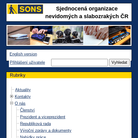
Sjednocená organizace
nevidomých a slabozrakých ČR
English version
Přihlášení uživatele
Rubriky
Aktuality
Kontakty
O nás
Členství
Prezident a viceprezident
Republiková rada
Výroční zprávy a dokumenty
Nabídky práce