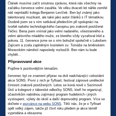
Článek musíme začít smutnou zprávou, která nás všechny na
začátku července velmi zasáhla. Ve věku dvaceti let náhle zemřel
náš nejmladší kolega Benjamin Levíček. Ben byl známý jako
talentovaný muzikant, ale také jako autor článků s IT tématikou.
Osobně jsem se s ním setkával především při spolupráci na
tvorbě našeho technologického časopisu pro zrakově postižené
Téčko. Bena jsem vnímal jako velmi nadaného, všestranného a
velmi aktivního mladého muže, ze kterého vždy vyzařoval klid a
pokora. 11. července jsme se s ním bohužel společně s Lubošem
Zajícem a zcela zaplněným kostelem sv. Tomáše na brněnském
Moravském náměstí naposledy rozloučili. Ben nám tu bude
chybět...
Připravované akce
Pojďme k pozitivnějším tématům.
červenec byl ve znamení příprav na dvě nadcházející celostátní
akce SONS. První z nich je Tyfloart, festival zájmové umělecké
činnosti zrakově postižených. Letos se koná nově v Sezimově
Ústí a kolegové z táborské odbočky SONS, kteří ho organizují,
účastníkům nabídnou zajímavý program hudebních i jiných
vystoupení, výlety do okolí a další doprovodný program. Více se
dočtete v
pozvánce na webu SONS
. Těší nás, že je o Tyfloart
opět velký zájem, takže již čtvrt roku předem je akce téměř
vyprodána a obsazena.