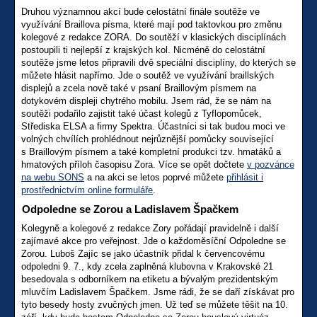
Druhou významnou akcí bude celostátní finále soutěže ve
využívání Braillova písma, které mají pod taktovkou pro změnu
kolegové z redakce ZORA. Do soutěží v klasických disciplínách
postoupili ti nejlepší z krajských kol. Nicméně do celostátní
soutěže jsme letos připravili dvě speciální disciplíny, do kterých se
můžete hlásit napřímo. Jde o soutěž ve využívání braillských
displejů a zcela nově také v psaní Braillovým písmem na
dotykovém displeji chytrého mobilu. Jsem rád, že se nám na
soutěži podařilo zajistit také účast kolegů z Tyflopomůcek,
Střediska ELSA a firmy Spektra. Účastníci si tak budou moci ve
volných chvílích prohlédnout nejrůznější pomůcky související
s Braillovým písmem a také kompletní produkci tzv. hmatáků a
hmatových příloh časopisu Zora. Více se opět dočtete
v pozvánce
na webu SONS
a na akci se letos poprvé můžete
přihlásit i
prostřednictvím online formuláře
.
Odpoledne se Zorou a Ladislavem Špačkem
Kolegyně a kolegové z redakce Zory pořádají pravidelně i další
zajímavé akce pro veřejnost. Jde o každoměsíční Odpoledne se
Zorou. Luboš Zajíc se jako účastník přidal k červencovému
odpoledni 9. 7., kdy zcela zaplněná klubovna v Krakovské 21
besedovala s odborníkem na etiketu a bývalým prezidentským
mluvčím Ladislavem Špačkem. Jsme rádi, že se daří získávat pro
tyto besedy hosty zvučných jmen. Už teď se můžete těšit na 10.