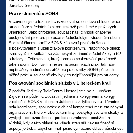
září, kdy bude hostem Odpoledne se Zorou houslový virtuóz
Jaroslav Svěcený.
Praxe studentů v SONS
V červenci jsme též našli čas věnovat se domluvě ohledně praxí
studentů ze středních škol pro zrakově postižené v pražských
Jinonicích. Jako přirozenou součást naší činnosti chápeme
poskytování prostoru pro praxi středoškolským studentům oboru
Sociální činnost, kteří v SONS získávají první zkušenosti
s poskytováním služeb zrakově postiženým. Prázdninové období
jsme využili k setkání se zástupkyní zmíněné střední školy a též
s kolegy s Tyfloservisu, který jsme do poskytování praxí nově
také zapojili. Domluvili jsme se na podmínkách praxí tak, aby
nepřinášely nadměrnou zátěž pro pracovníky SONS při jejich
běžné práci a současně aby byly co nejpřínosnější pro studenty.
Poskytování sociálních služeb v Libereckém kraji
Z podnětu ředitelky TyfloCentra Liberec jsme se s Lubošem
Zajícem na půdě TC zúčastnili jednání s kolegyněmi a kolegy
z odboček SONS v Liberci a Jablonci a z Tyfloservisu. Tématem
byla koordinace, spolupráce a dělení kompetencí mezi zmíněnými
organizacemi, které v Libereckém kraji poskytují sociální služby a
vyvíjejí spolkovou činnost pro lidi se zrakovým postižením.
V době, kdy v této oblasti ze všech stran sílí tlak na finanční
úspory, je třeba, abychom měli jasně vymezené oblasti působnosti