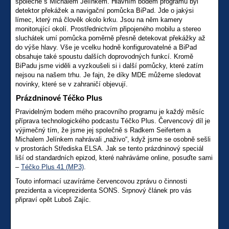
společně s Michalem Jelínkem. Hlavním bodem programu byl
detektor překážek a navigační pomůcka BiPad. Jde o jakýsi
límec, který má člověk okolo krku. Jsou na něm kamery
monitorující okolí. Prostřednictvím připojeného mobilu a stereo
sluchátek umí pomůcka poměrně přesně detekovat překážky až
do výše hlavy. Vše je vcelku hodně konfigurovatelné a BiPad
obsahuje také spoustu dalších doprovodných funkcí. Kromě
BiPadu jsme viděli a vyzkoušeli si i další pomůcky, které zatím
nejsou na našem trhu. Je fajn, že díky MDE můžeme sledovat
novinky, které se v zahraničí objevují.
Prázdninové Téčko Plus
Pravidelným bodem mého pracovního programu je každý měsíc
příprava technologického podcastu Téčko Plus. Červencový díl je
výjimečný tím, že jsme jej společně s Radkem Seifertem a
Michalem Jelínkem nahrávali „naživo“, když jsme se osobně sešli
v prostorách Střediska ELSA. Jak se tento prázdninový speciál
liší od standardních epizod, které nahráváme online, posuďte sami
–
Téčko Plus 41 (MP3)
.
Touto informací uzavíráme červencovou zprávu o činnosti
prezidenta a viceprezidenta SONS. Srpnový článek pro vás
připraví opět Luboš Zajíc.