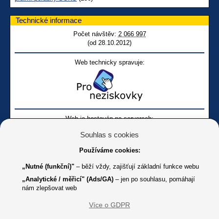
Technické informace
Počet návštěv:
2 066 997
(od 28.10.2012)
Web technicky spravuje:
Web je hostován na serverech:
Souhlas s cookies
Používáme cookies:
„Nutné (funkční)"
– běží vždy, zajišťují základní funkce webu
„Analytické / měřicí" (Ads/GA)
– jen po souhlasu, pomáhají
nám zlepšovat web
Facebook SONS
Facebook sbírky Bílá pastelka
SONS
Více o GDPR
Online
Youtube SONS