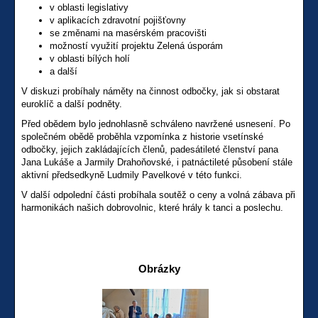
v oblasti legislativy
v aplikacích zdravotní pojišťovny
se změnami na masérském pracovišti
možností využití projektu Zelená úsporám
v oblasti bílých holí
a další
V diskuzi probíhaly náměty na činnost odbočky, jak si obstarat
euroklíč a další podněty.
Před obědem bylo jednohlasně schváleno navržené usnesení. Po
společném obědě proběhla vzpomínka z historie vsetínské
odbočky, jejich zakládajících členů, padesátileté členství pana
Jana Lukáše a Jarmily Drahoňovské, i patnáctileté působení stále
aktivní předsedkyně Ludmily Pavelkové v této funkci.
V další odpolední části probíhala soutěž o ceny a volná zábava při
harmonikách našich dobrovolnic, které hrály k tanci a poslechu.
Obrázky