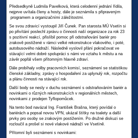
Předsedkyně Ludmila Pavelková, která celodenní jednání řídila,
nejprve uvítala členy a hosty, dále je seznámila s připraveným
programem a organizačními záležitostmi.
Se svou zdravicí vystoupil Jiří Čunek. Pan starosta MÚ Vsetín si
po přivítání poslechl zprávu o činnosti naší organizace za rok 23
s pozitivní reakcí, přislíbil pomoc při odstraňování bariér pro
zrakově postižené v rámci velké rekonstrukce vlakového, i poté,
autobusového nádraží. Následně vyslovil přání pokračovat ve
stávající velmi dobré spolupráci s námi ve vztahu k městu a na
závěr popřál všem přítomným hlavně zdraví.
Dále probíhaly volby pracovních komisí, seznámení se statistikou
členské základny, zprávy o hospodaření za uplynulý rok, rozpočtu
a plánu činnosti na stávající rok.
Další body se nesly v duchu seznámení s odstraňováním bariér a
novinkami o různých rekonstrukcích v regionálních městech,
novinkami z prodejen Tyflopomůcek.
Na tento bod navázal Ing. František Brašna, který povídal o
bariérách a popsal novou VPN, ukázal štítky na toalety a další
prvky pro osoby se zrakovým postižením. Po družné diskuzi se
rozloučil a prošel si nové vlakové nádraží ve Vsetíně.
Přítomní byli seznámeni s novinkami: