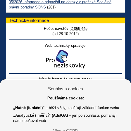
05/2026 Informace a odpovědi na dotazy z pražské Sociálně
právní poradny SONS
(261)
Technické informace
Počet návštěv:
2 068 445
(od 28.10.2012)
Web technicky spravuje:
Web je hostován na serverech:
Souhlas s cookies
Používáme cookies:
„Nutné (funkční)"
– běží vždy, zajišťují základní funkce webu
„Analytické / měřicí" (Ads/GA)
– jen po souhlasu, pomáhají
nám zlepšovat web
Facebook SONS
Facebook sbírky Bílá pastelka
SONS
Více o GDPR