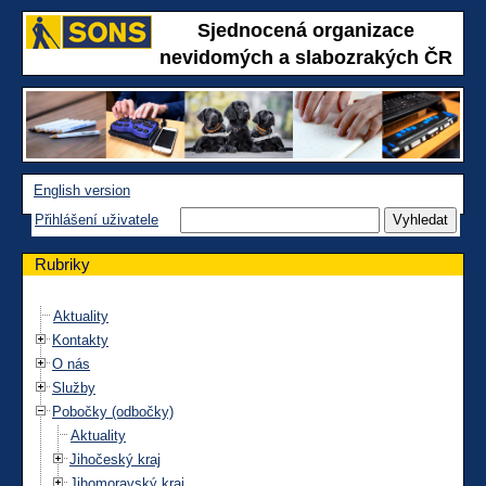
Sjednocená organizace
nevidomých a slabozrakých ČR
English version
Přihlášení uživatele
Rubriky
Aktuality
Kontakty
O nás
Služby
Pobočky (odbočky)
Aktuality
Jihočeský kraj
Jihomoravský kraj