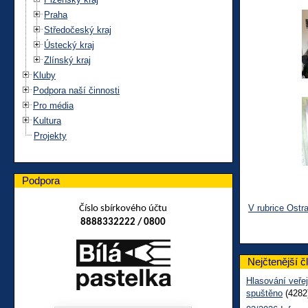
Praha
Středočeský kraj
Ústecký kraj
Zlínský kraj
Kluby
Podpora naší činnosti
Pro média
Kultura
Projekty
Podpora
V rubrice Ostr
Číslo sbírkového účtu
8888332222 / 0800
Nejčtenější č
Hlasování veřej
spuštěno
(4282