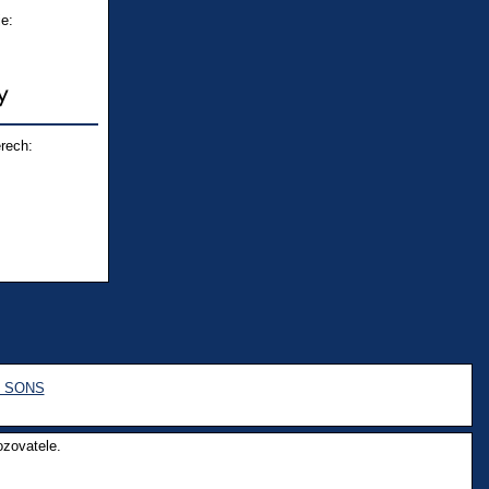
e:
rech:
e SONS
ozovatele.