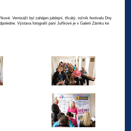
ové. Vernisáží byl zahájen jubilejní, třicátý, ročník festivalu Dny
ledne. Výstava fotografií paní Juříkové je v Galerii Zámku ke