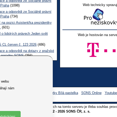
ace a odpovědi ze Sociálně právní
Web technicky spravuj
 Praha
(1098)
ace a odpovědi ze Sociálně právní
 Praha
(734)
 na pozici Asistent/ka prezidentky
.
(601)
l o lidských právech Jeden svět
Web je hostován na serve
 CL červen č. 123 2026
(486)
ace a odpovědi na dotazy z pražské
ní poradny SONS
(256)
e webu
áhají nám
Facebook SONS
Facebook sbírky Bílá pastelka
SONS Online
Youtub
oliv užití textů a obrázků uvedených na tomto serveru je třeba souhlas prov
Copyright © 2012 - 2026 SONS ČR, z. s.
alytickými