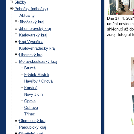
Služby
Pobočky (odbočky)
Aktuality
Dne 17. 4. 2024
Jihočeský kraj
umění nevidomý
Jihomoravský kraj
shlédnutí až do
zdroj: fotograf
Karlovarský kraj
Kraj Vysočina
Královéhradecký kraj
Liberecký kraj
Moravskoslezský kraj
Bruntál
Frýdek-Místek
Havířov / Orlová
Karviná
Nový Jičín
Opava
Ostrava
Třinec
Olomoucký kraj
Pardubický kraj
Plzeňský kraj