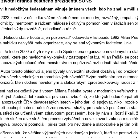
a životní dráhou čestného prezidenta SONS
vi k nedožitým šedesátinám věnuje jménem všech, kdo ho znali a měli r
 2023 zemřel v důsledku vážné zákeřné nemoci moudrý, rozvážný, empatický a
idmi; byl mentorem a rádcem mládeže i citlivým pomocníkem v řadách seniorů;
. Jednal vždy rozvážně, odhodlaně a rázně.
: „Nebudu stát v koutě a jen pozorovat!“ odpovídá v listopadu 1992 Milan Pe
a nabídku nejvyšší rady organizace, aby se stal výkonným ředitelem Unie.
é: Je leden 2000 a čtyři roky mladá Sjednocená organizace nevidomých a sla
innosti, které pro nevidomé vykonává v zastoupení státu. Milan Pešák se pos
labozrakých občanů před ministerstvem nepříznivá rozhodnutí státních úřední
: Autor tohoto ohlédnutí a jeho bývalý univerzitní student dostávají od prez
běru všech vrcholných automobilových závodů!“ Svým nadšením pro automobi
nzorů, kteří dodnes nevidomým a slabozrakým zprostředkovávají radost z ř
vení nad rozkošatělým životem Milana Pešáka byste v moderních veřejných zdr
žitých šedesát let zbudovat pevnou stavbu činů, ze kterých budou čerpat příš
abozrakých ČR v devadesátých letech – jeho dar lidi spojovat, nikoli rozdělo
letí pochopil nutnost účelně zorganizovat služby pro zrakově postižené a st
a střediska určená všem zdravotním postižením, kde by nám s lítostí říkali, ž
lních služeb a ve složitém procesu vytváření a novelizování zákona o sociá
agoval pracovní potenciál i příležitosti pro nevidomé a slabozraké a je tím př
zařízeno tak, že většina výjimečných nevidomých jedinců, kteří se postaví d