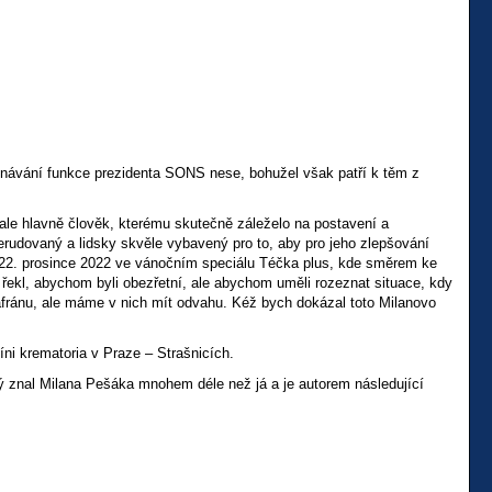
konávání funkce prezidenta SONS nese, bohužel však patří k těm z
ale hlavně člověk, kterému skutečně záleželo na postavení a
rudovaný a lidsky skvěle vybavený pro to, aby pro jeho zlepšování
 22. prosince 2022 ve vánočním speciálu Téčka plus, kde směrem ke
ekl, abychom byli obezřetní, ale abychom uměli rozeznat situace, kdy
o šafránu, ale máme v nich mít odvahu. Kéž bych dokázal toto Milanovo
íni krematoria v Praze – Strašnicích.
ý znal Milana Pešáka mnohem déle než já a je autorem následující