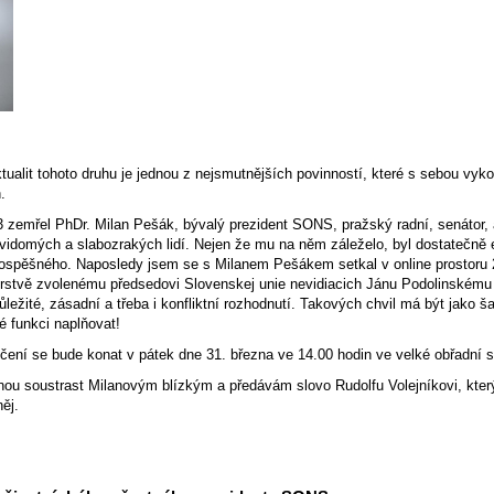
,
tualit tohoto druhu je jednou z nejsmutnějších povinností, které s sebou vy
.
3 zemřel PhDr. Milan Pešák, bývalý prezident SONS, pražský radní, senátor, 
idomých a slabozrakých lidí. Nejen že mu na něm záleželo, byl dostatečně e
rospěšného. Naposledy jsem se s Milanem Pešákem setkal v online prostoru
rstvě zvolenému předsedovi Slovenskej unie nevidiacich Jánu Podolinskému ř
 důležité, zásadní a třeba i konfliktní rozhodnutí. Takových chvil má být jak
é funkci naplňovat!
čení se bude konat v pátek dne 31. března ve 14.00 hodin ve velké obřadní s
mnou soustrast Milanovým blízkým a předávám slovo Rudolfu Volejníkovi, kter
ěj.