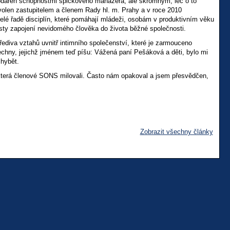
bdařen schopnostmi špičkového manažera, ale skromným, leč o to
zvolen zastupitelem a členem Rady hl. m. Prahy a v roce 2010
elé řadě disciplín, které pomáhají mládeži, osobám v produktivním věku
ty zapojení nevidomého člověka do života běžné společnosti.
řediva vztahů uvnitř intimního společenství, které je zarmouceno
chny, jejichž jménem teď píšu: Vážená paní Pešáková a děti, bylo mi
chybět.
která členové SONS milovali. Často nám opakoval a jsem přesvědčen,
Zobrazit všechny články