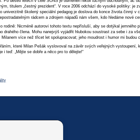
k. Po deseti letech v čele SONS je odměněn nikoli tučným odchodným, ač o
ným, titulem „čestný prezident“. V roce 2006 odchází do vysoké politiky: je 
 univerzitně školený speciální pedagog je doslova do konce života činný v c
 nepostradatelným rádcem a zdrojem nápadů nám všem, kdo hledáme nové ces
 o rodině: Nicméně autorovi tohoto textu nepřísluší, aby se dotýkal jemného p
 drahého člena. Mohu nanejvýš vyjádřit hlubokou soustrast za sebe i za vše
 Milanem více než třicet let spolupracovat; jeho moudrost i humor mi budou 
řáním, které Milan Pešák vyslovoval na závěr svých veřejných vystoupení, 
 i teď: „Mějte se dobře a něco pro to dělejte!“
lity