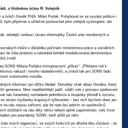
ádi, s hlubokou úctou R. Volejník
 tvůrčí člověk PhDr. Milan Pešák. Pohyboval se ve vysoké politice i
 bylo příjemné a užitečné poslouchat jeho veřejná vystoupení, ale
šák, tehdejší vedoucí útvaru informatiky České unie nevidomých a
bozrakých může v důsledku počínání ministerstva práce a sociálních
taví do čela protestu a následná bohatě medializovaná demonstrace
ků zvrátí.
identa SONS Milana Pešáka mimopracovní „příkaz“: „Přihlaste mě k
lismus nakazil i mnoho následovníků, a získal tak pro SONS řadu
ízení motorového vozidla.
ojích informací jen těžko hledali. Dotvářejí však obraz člověka, který
tí generace. Mezi nejdůležitější patří: vůdčí role v procesu sjednocení
vat nás furiantsky rozhádané jednotlivce a skupinky přivedl k rozumu;
al se otcem myšlenky krajských tyflocenter – bez nich bychom dnes jen
e na nás nejsou zařízeni; pár let nato byl jedním ze spolutvůrců
lních službách na nás díky němu nebylo úplně zapomenuto; celý život
íkladem pro prezidenty SONS, kteří přišli po něm.
o čela svých organizací, ve svých funkcích po dlouhá léta zůstává – ne