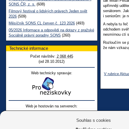
tak Milan Pešá
SONS ČR, z. s.
(608)
upřímněji uděle
senátorem. Jako
Filmový festival o lidských právech Jeden svět
i seniorům: je
2026
(509)
Měsíčník SONS CL červen č. 123 2026
(493)
A nebyla tu řeč
odchodem svého
05/2026 Informace a odpovědi na dotazy z pražské
nesmírnou ctí s
Sociálně právní poradny SONS
(260)
Rozloučím se p
že nám vzkazuje
Technické informace
Počet návštěv:
2 068 445
(od 28.10.2012)
Web technicky spravuje:
V rubrice Aktua
Web je hostován na serverech:
Souhlas s cookies