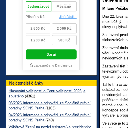
Ohlédnutí z
Milanu Pešáko
Dne 22. března
mezi běžnými l
slovy neplýtval
Zastavení první
slabozrakých n
Zastavení druh
věcí ukončit č
nevidomých a s
Zastavení třetí
televiznímu od
významných spo
Nejčtenější články
Tahle tři zasta
dokázal za nedo
Hlasování veřejnosti o Cenu veřejnosti 2026 je
nevidomých a sl
spuštěno
(4361)
počátkem tisíci
03/2026 Informace a odpovědi ze Sociálně právní
marně klepali n
poradny SONS Praha
(1103)
koncepce sociá
04/2026 Informace a odpovědi ze Sociálně právní
vytvářel a prop
poradny SONS Praha
(740)
Ve světě je to 
Výběrové řízení na pozici Asistent/ka prezidentky