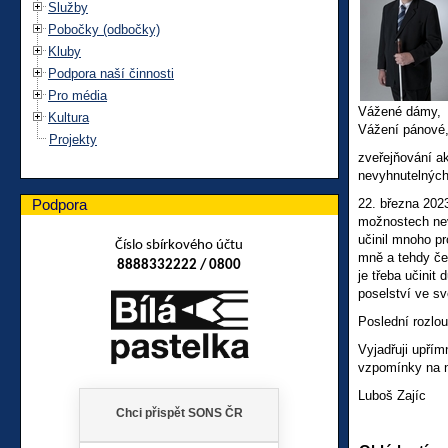
Služby
Pobočky (odbočky)
Kluby
Podpora naší činnosti
Pro média
Vážené dámy,
Kultura
Vážení pánové
Projekty
zveřejňování ak
nevyhnutelných
Podpora
22. března 202
možnostech nev
učinil mnoho p
Číslo sbírkového účtu
mně a tehdy če
8888332222 / 0800
je třeba učinit
poselství ve sv
Poslední rozlou
Vyjadřuji upří
vzpomínky na n
Luboš Zajíc