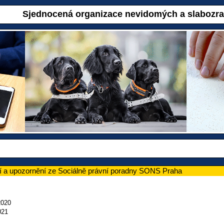
Sjednocená organizace nevidomých a slabozr
í a upozornění ze Sociálně právní poradny SONS Praha
2020
021