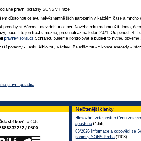
 Sociálně právní poradny SONS v Praze,
em důstojnou oslavu nejvýznamnějších narozenin v každém čase a mnoho d
aší poradny si Vánoce, mezidobí a oslavu Nového roku mohou užít doma, čerp
zy, bude-li to jen trochu možné, přesunuli až na leden 2021. Od pondělí 4. 
ail
pravni@sons.cz
Schránku budeme kontrolovat a bude-li to nutné, ozveme
naší poradny - Lenku Alblovou, Václavu Baudišovou - z konce abecedy - info
álně právní poradna
Nejčtenější články
Hlasování veřejnosti o Cenu veřejno
Číslo sbírkového účtu
spuštěno
(4358)
8888332222 / 0800
03/2026 Informace a odpovědi ze So
poradny SONS Praha
(1103)