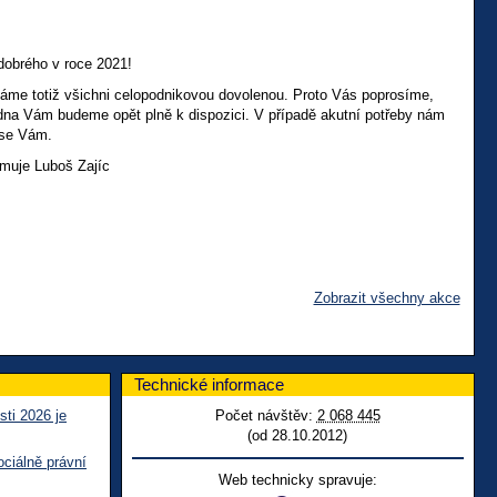
obrého v roce 2021!
áme totiž všichni celopodnikovou dovolenou. Proto Vás poprosíme,
ledna Vám budeme opět plně k dispozici. V případě akutní potřeby nám
 se Vám.
rmuje Luboš Zajíc
Zobrazit všechny akce
Technické informace
sti 2026 je
Počet návštěv:
2 068 445
(od 28.10.2012)
ciálně právní
Web technicky spravuje: