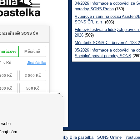
04/2026 Informace a odpovědi ze So
poradny SONS Praha
(739)
Výběrové řízení na pozici Asistent/
SONS ČR, z. s.
(606)
Filmový festival o lidských právech
2026
(509)
Měsíčník SONS CL červen č. 123 
05/2026 Informace a odpovědi na d
Sociálně právní poradny SONS
(260
e webu
áhají nám
Facebook SONS
Facebook sbírky Bílá pastelka
SONS Online
Youtub