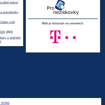
ciálně právní
ka prezidentky
 Jeden svět
Web je hostován na serverech:
2026
(493)
otazy z pražské
)
e SONS