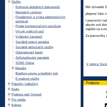
Služby
Knihovna digitálních dokumentů
Milí uživatelé
Navigační centrum
přejeme Vám vš
Poradenství a výuka elektronických
I pracovníci n
pomůcek
abyste své dota
Prodej kompenzačních pomůcek
napište na e-m
Výcvik vodicích psů
Za pracovníky 
Vydávání časopisů
Sociálně právní poradna
Sociálně aktivizační služby
Odstraňování bariér
Zpřístupňování památek
SONS Online
V rubrice Soci
Masáže
Braillovo písmo a braillský tisk
E-mailové služby
Podpora
Pobočky (odbočky)
Kluby
Podpora naší činnosti
Pro média
Kultura