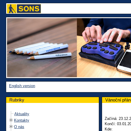
English version
Rubriky
Vánoční přán
Aktuality
Začíná: 23.12.
Kontakty
Končí: 03.01.2
O nás
Kde: