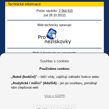
Technické informace
Počet návštěv:
2 064 815
(od 28.10.2012)
Web technicky spravuje:
Web je hostován na serverech:
Souhlas s cookies
Používáme cookies:
„Nutné (funkční)"
– běží vždy, zajišťují základní funkce webu
„Analytické / měřicí" (Ads/GA)
– jen po souhlasu, pomáhají
nám zlepšovat web
Facebook SONS
Facebook sbírky Bílá pastelka
SONS
Více o GDPR
Online
Youtube SONS
K jakémukoliv užití textů a obrázků uvedených na tomto serveru je