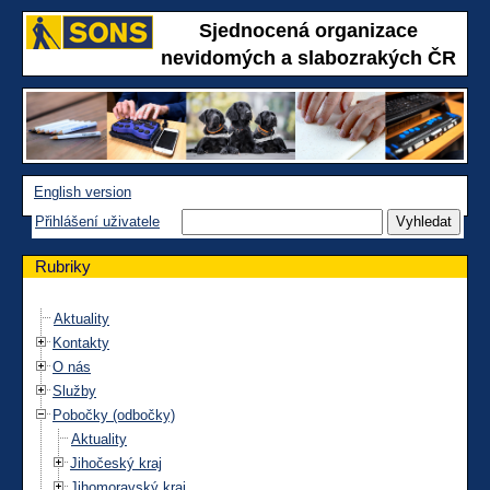
Sjednocená organizace
nevidomých a slabozrakých ČR
English version
Přihlášení uživatele
Rubriky
Aktuality
Kontakty
O nás
Služby
Pobočky (odbočky)
Aktuality
Jihočeský kraj
Jihomoravský kraj