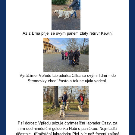
Až z Brna přijel se svým pánem zlatý retrívr Kewin.
Vyrážíme. Vpředu labradorka Cilka se svými lidmi – do
Stromovky chodí často a tak se ujala vedení.
Psí dorost: Vpředu pózuje čtyřměsíční labrador Ozzy, za
ním sedmiměsíční goldenka Nubi s paničkou. Nejmladší
účastnici, tříměsíční labradorku Pixi, víc než focení zajímá