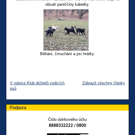
obsah paniččiny kabelky.
Běhání, čmuchání a psí hrátky.
V rubrice Klub držitelů vodicích
Zobrazit všechny články
psů
Podpora
Číslo sbírkového účtu
8888332222 / 0800