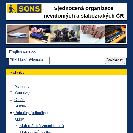
Sjednocená organizace
nevidomých a slabozrakých ČR
English version
Přihlášení uživatele
Rubriky
Aktuality
Kontakty
O nás
Služby
Pobočky (odbočky)
Kluby
Klub držitelů vodicích psů
Klub učitelů hudby