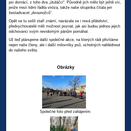
psi domácí, z toho dva „útuláčci“. Původně jich mělo být ještě víc,
jenže mezi lidmi řádila viróza, takže naše skupinka čítala jen
šestadvacet „dvounožců“.
Opět se tu sešli staří známí, navázala se i nová přátelství,
předvychovatelé měli možnost poznat, jak asi budou jednou jejich
odchovanci svým nevidomým pánům pomáhat.
Už teď plánujeme další společné akce, na kterých rádi přivítáme
nejen naše členy, ale i další milovníky psů, ochotných nahlédnout
do našeho světa.
Obrázky
Společné foto před zahájením.