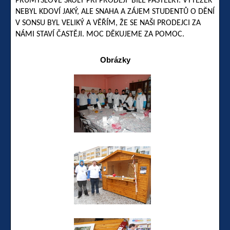
PRŮMYSLOVÉ ŠKOLY PŘI PRODEJI BÍLÉ PASTELKY. VÝTĚŽEK
NEBYL KDOVÍ JAKÝ, ALE SNAHA A ZÁJEM STUDENTŮ O DĚNÍ
V SONSU BYL VELIKÝ A VĚŘÍM, ŽE SE NAŠI PRODEJCI ZA
NÁMI STAVÍ ČASTĚJI. MOC DĚKUJEME ZA POMOC.
Obrázky