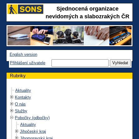
Sjednocená organizace
nevidomých a slabozrakých ČR
English version
Přihlášení uživatele
Rubriky
Aktuality
Kontakty
O nás
Služby
Pobočky (odbočky)
Aktuality
Jihočeský kraj
Jihomoravský kraj