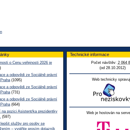
ín
lánky
Technické informace
nosti o Cenu veřejnosti 2026 je
Počet návštěv:
2 064 
)
(od 28.10.2012)
ace a odpovědi ze Sociálně právní
Web technicky spravuj
 Praha
(1095)
ace a odpovědi ze Sociálně právní
 Praha
(731)
ace a odpovědi ze Sociálně právní
 Praha
(664)
 na pozici Asistent/ka prezidentky
Web je hostován na serve
.
(597)
epšit služby pro osoby se
žením – vyplňte prosím dotazník