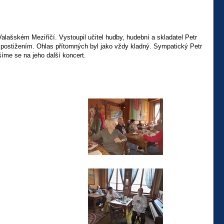
alašském Meziříčí. Vystoupil učitel hudby, hudební a skladatel Petr
 postižením. Ohlas přítomných byl jako vždy kladný. Sympatický Petr
šíme se na jeho další koncert.