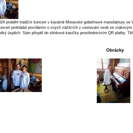
024 proběhl tradiční koncert v kavárně Moravské gobelínové manufaktury ve V
koncert prokládal povídáním o svých zážitcích z cestování osob se zrakovým
velký úspěch. Sám přispěl do sbírkové kasičky prostřednictvím QR platby. Tě
Obrázky