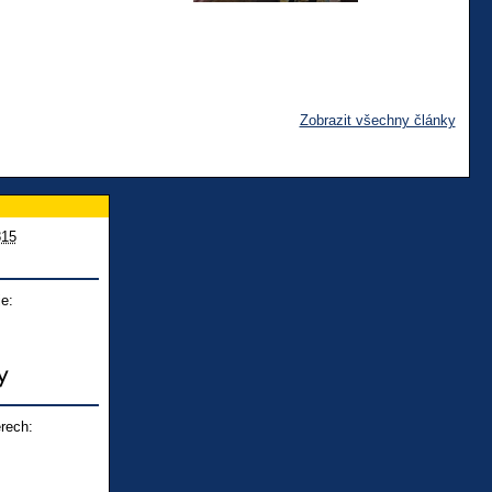
Zobrazit všechny články
815
e:
rech: