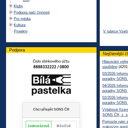
Kluby
Podpora naší činnosti
Pro média
Kultura
Projekty
V rubrice Vset
Podpora
Nejčtenější č
Číslo sbírkového účtu
Hlasování veřej
spuštěno
(4201
8888332222 / 0800
03/2026 Inform
poradny SONS
04/2026 Inform
poradny SONS
02/2026 Inform
poradny SONS
Výběrové řízení
SONS ČR, z. s
Pomozte nám zl
zrakovým posti