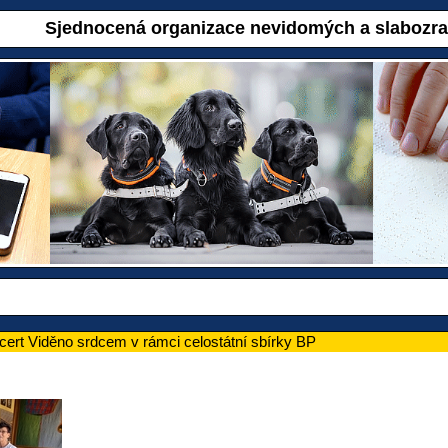
Sjednocená organizace nevidomých a slabozr
ert Viděno srdcem v rámci celostátní sbírky BP