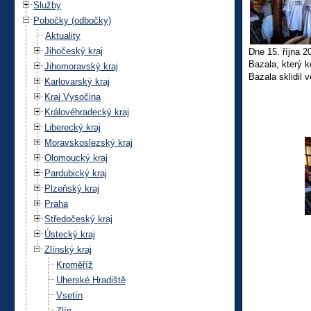
Služby
Pobočky (odbočky)
Aktuality
Jihočeský kraj
Dne 15. října 2
Bazala, který 
Jihomoravský kraj
Bazala sklidil 
Karlovarský kraj
Kraj Vysočina
Královéhradecký kraj
Liberecký kraj
Moravskoslezský kraj
Olomoucký kraj
Pardubický kraj
Plzeňský kraj
Praha
Středočeský kraj
Ústecký kraj
Zlínský kraj
Kroměříž
Uherské Hradiště
Vsetín
Zlín