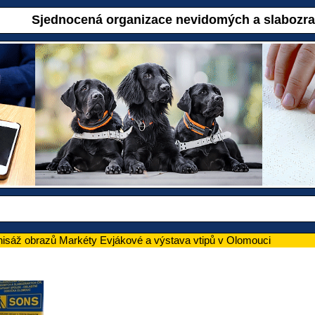
Sjednocená organizace nevidomých a slabozr
isáž obrazů Markéty Evjákové a výstava vtipů v Olomouci