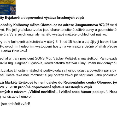
éty Evjákové a doprovodná výstava kreslených vtipů
 pobočky Knihovny města Olomouce na adrese Jungmannova 972/25
ve d
é. Pro její grafickou tvorbu jsou charakteristické zářivé barvy a geometrické
iérů a Vy si jejich originály na této výstavě můžete prohlédnout naživo.
y se v knihovně uskutečnila v úterý 3. 7. od 15 hodin a zahájily ji barokní 
. Po úvodním hudebním vystoupení hosty na vernisáži srdečně přivítali před
 Lenka Prucková.
nechal ujít ani prezident SONS Mgr. Václav Polášek s manželkou. Pan prezid
uvila Ing. Dagmar Filgasová, koordinátorka festivalu Dny umění nevidomých 
 Evjáková hostům následně poděkovala za hojnou účast a pověděla pár slov 
ti. Hosté také měli možnost si její obrazy zakoupit například i jako pohledni
azů Markéty Evjákové to není daleko do Regionálního centra Olomouc (
 28. 7. 2018 probíhá doprovodná výstava kreslených vtipů
omých s názvem „Vidění nevidění – i vidění aneb humor poslepu“. Nezapom
ůj handicap s humorem.
 jste srdečně zváni!