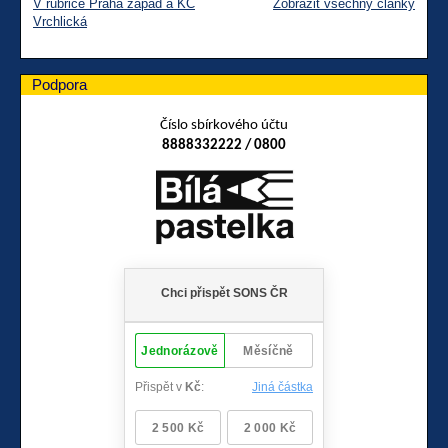
V rubrice Praha západ a KC
Zobrazit všechny články
Vrchlická
Podpora
Číslo sbírkového účtu
8888332222 / 0800