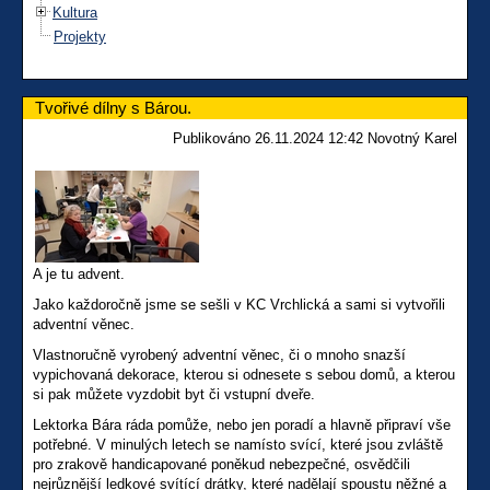
Kultura
Projekty
Tvořivé dílny s Bárou.
Publikováno 26.11.2024 12:42 Novotný Karel
A je tu advent.
Jako každoročně jsme se sešli v KC Vrchlická a sami si vytvořili
adventní věnec.
Vlastnoručně vyrobený adventní věnec, či o mnoho snazší
vypichovaná dekorace, kterou si odnesete s sebou domů, a kterou
si pak můžete vyzdobit byt či vstupní dveře.
Lektorka Bára ráda pomůže, nebo jen poradí a hlavně připraví vše
potřebné. V minulých letech se namísto svící, které jsou zvláště
pro zrakově handicapované poněkud nebezpečné, osvědčili
nejrůznější ledkové svítící drátky, které nadělají spoustu něžné a