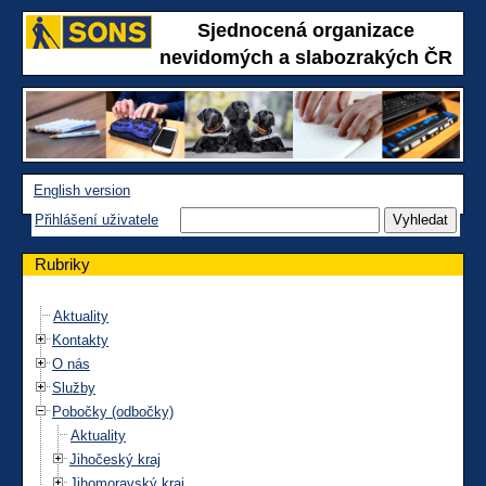
Sjednocená organizace
nevidomých a slabozrakých ČR
English version
Přihlášení uživatele
Rubriky
Aktuality
Kontakty
O nás
Služby
Pobočky (odbočky)
Aktuality
Jihočeský kraj
Jihomoravský kraj