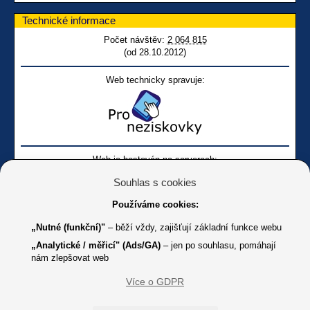
Technické informace
Počet návštěv:
2 064 815
(od 28.10.2012)
Web technicky spravuje:
Web je hostován na serverech:
Souhlas s cookies
Používáme cookies:
„Nutné (funkční)"
– běží vždy, zajišťují základní funkce webu
„Analytické / měřicí" (Ads/GA)
– jen po souhlasu, pomáhají
nám zlepšovat web
Facebook SONS
Facebook sbírky Bílá pastelka
SONS
Více o GDPR
Online
Youtube SONS