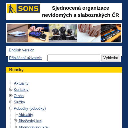
Sjednocená organizace
nevidomých a slabozrakých ČR
English version
Přihlášení uživatele
Rubriky
Aktuality
Kontakty
O nás
Služby
Pobočky (odbočky)
Aktuality
Jihočeský kraj
Jihomoravský kraj