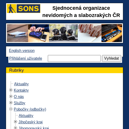
Sjednocená organizace
nevidomých a slabozrakých ČR
English version
Přihlášení uživatele
Rubriky
Aktuality
Kontakty
O nás
Služby
Pobočky (odbočky)
Aktuality
Jihočeský kraj
Jihomoravský kraj