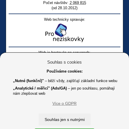
Počet návštěv:
2 069 815
(od 28.10.2012)
Web technicky spravuje:
Web je hostován na serverech:
Souhlas s cookies
Používáme cookies:
„Nutné (funkční)"
– běží vždy, zajišťují základní funkce webu
„Analytické / měřicí" (Ads/GA)
– jen po souhlasu, pomáhají
nám zlepšovat web
Facebook SONS
Facebook sbírky Bílá pastelka
SONS
Více o GDPR
Online
Youtube SONS
K jakémukoliv užití textů a obrázků uvedených na tomto serveru je
Souhlas jen s nutnými
třeba souhlas provozovatele.
Copyright © 2012 - 2026 SONS ČR, z. s.