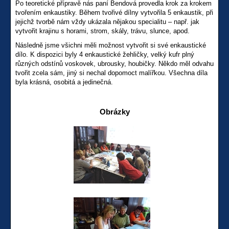
Po teoretické přípravě nás paní Bendová provedla krok za krokem
tvořením enkaustiky. Během tvořivé dílny vytvořila 5 enkaustik, při
jejichž tvorbě nám vždy ukázala nějakou specialitu – např. jak
vytvořit krajinu s horami, strom, skály, trávu, slunce, apod.
Následně jsme všichni měli možnost vytvořit si své enkaustické
dílo. K dispozici byly 4 enkaustické žehličky, velký kufr plný
různých odstínů voskovek, ubrousky, houbičky. Někdo měl odvahu
tvořit zcela sám, jiný si nechal dopomoct malířkou. Všechna díla
byla krásná, osobitá a jedinečná.
Obrázky