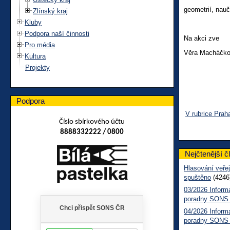
geometrií, nauč
Zlínský kraj
Kluby
Podpora naší činnosti
Na akci zve
Pro média
Věra Macháčk
Kultura
Projekty
Podpora
V rubrice Prah
Číslo sbírkového účtu
8888332222 / 0800
Nejčtenější č
Hlasování veřej
spuštěno
(4246
03/2026 Inform
poradny SONS
04/2026 Inform
poradny SONS