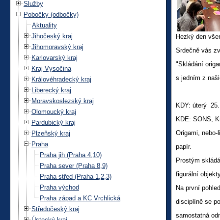
Služby
Pobočky (odbočky)
Aktuality
Jihočeský kraj
Hezký den vše
Jihomoravský kraj
Srdečně vás zv
Karlovarský kraj
"Skládání origa
Kraj Vysočina
s jedním z naš
Královéhradecký kraj
Liberecký kraj
Moravskoslezský kraj
KDY: úterý 25. 
Olomoucký kraj
KDE: SONS, Kra
Pardubický kraj
Origami, nebo-l
Plzeňský kraj
Praha
papír.
Praha jih (Praha 4,10)
Prostým skládán
Praha sever (Praha 8,9)
figurální objekt
Praha střed (Praha 1,2,3)
Praha východ
Na první pohled
Praha západ a KC Vrchlická
disciplíně se p
Středočeský kraj
samostatná odn
Ústecký kraj