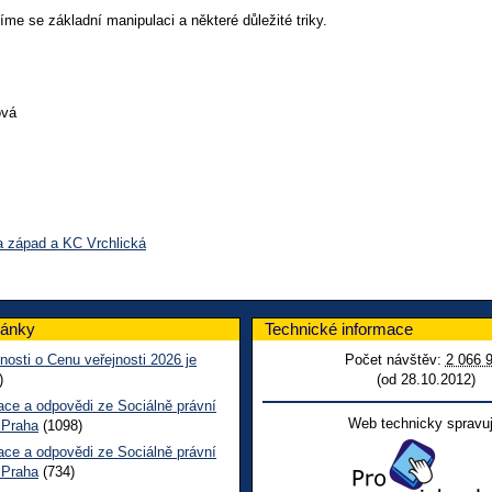
íme se základní manipulaci a některé důležité triky.
ová
a západ a KC Vrchlická
lánky
Technické informace
nosti o Cenu veřejnosti 2026 je
Počet návštěv:
2 066 
)
(od 28.10.2012)
ace a odpovědi ze Sociálně právní
Web technicky spravuj
 Praha
(1098)
ace a odpovědi ze Sociálně právní
 Praha
(734)