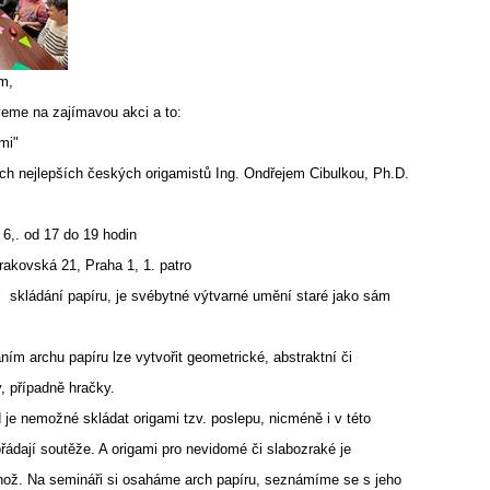
m,
eme na zajímavou akci a to:
mi"
ich nejlepších českých origamistů Ing. Ondřejem Cibulkou, Ph.D.
6,. od 17 do 19 hodin
kovská 21, Praha 1, 1. patro
i skládání papíru, je svébytné výtvarné umění staré jako sám
ím archu papíru lze vytvořit geometrické, abstraktní či
y, případně hračky.
 je nemožné skládat origami tzv. poslepu, nicméně i v této
ořádají soutěže. A origami pro nevidomé či slabozraké je
ož. Na semináři si osaháme arch papíru, seznámíme se s jeho