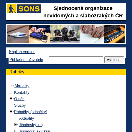
Sjednocená organizace
nevidomých a slabozrakých ČR
English version
Přihlášení uživatele
Rubriky
Aktuality
Kontakty
O nás
Služby
Pobočky (odbočky)
Aktuality
Jihočeský kraj
Jihomoravský kraj