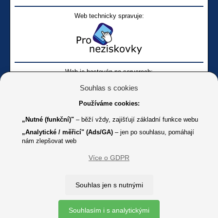
Web technicky spravuje:
Web je hostován na serverech:
Souhlas s cookies
Používáme cookies:
„Nutné (funkční)"
– běží vždy, zajišťují základní funkce webu
„Analytické / měřicí" (Ads/GA)
– jen po souhlasu, pomáhají
nám zlepšovat web
Facebook SONS
Facebook sbírky Bílá pastelka
SONS
Více o GDPR
Online
Youtube SONS
K jakémukoliv užití textů a obrázků uvedených na tomto serveru je
Souhlas jen s nutnými
třeba souhlas provozovatele.
Copyright © 2012 - 2026 SONS ČR, z. s.
Souhlasím i s analytickými
Ochrana osobních údajů (GDPR)