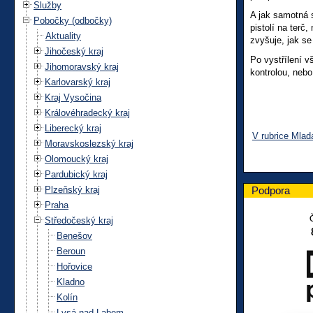
Služby
A jak samotná 
Pobočky (odbočky)
pistolí na terč
Aktuality
zvyšuje, jak se
Jihočeský kraj
Po vystřílení v
Jihomoravský kraj
kontrolou, nebo
Karlovarský kraj
Kraj Vysočina
Královéhradecký kraj
Liberecký kraj
V rubrice Mlad
Moravskoslezský kraj
Olomoucký kraj
Pardubický kraj
Plzeňský kraj
Podpora
Praha
Středočeský kraj
Benešov
Beroun
Hořovice
Kladno
Kolín
Lysá nad Labem