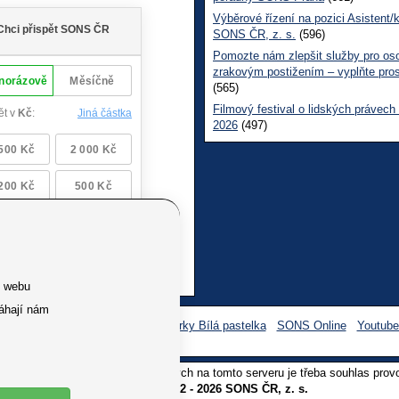
Výběrové řízení na pozici Asistent/
SONS ČR, z. s.
(596)
Pomozte nám zlepšit služby pro os
zrakovým postižením – vyplňte pro
(565)
Filmový festival o lidských právech
2026
(497)
e webu
áhají nám
Facebook SONS
Facebook sbírky Bílá pastelka
SONS Online
Youtub
oliv užití textů a obrázků uvedených na tomto serveru je třeba souhlas prov
Copyright © 2012 - 2026 SONS ČR, z. s.