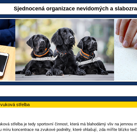
Sjednocená organizace nevidomých a slabozr
vuková střelba
ová střelba je tedy sportovní činnost, která má blahodárný vliv na jemnou mot
u míru koncentrace na zvukové podněty, které ohlašují, zda míříte blízko ter