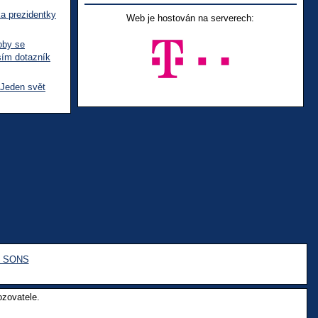
ka prezidentky
Web je hostován na serverech:
oby se
sím dotazník
 Jeden svět
e SONS
ozovatele.