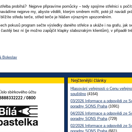
střelba probíhá? Nejprve připravíme pomůcky – tedy spojíme střelnici s počí
, navádíme nejprve my, abyste věděli, kterým směrem mířit, poté již navádí p
 blížíte středu terče, střed terče je hlášen výrazným upozorněním.
šech pokusů program sečte výsledky daného střelce a ukáže i na grafu, jak se
 častěji bez ní (je možno zapůjčit klapky slabozrakým klientům), v případě tr
á Boleslav
Nejčtenější články
Hlasování veřejnosti o Cenu veřejno
Číslo sbírkového účtu
spuštěno
(4164)
8888332222 / 0800
03/2026 Informace a odpovědi ze So
poradny SONS Praha
(1091)
04/2026 Informace a odpovědi ze So
poradny SONS Praha
(729)
02/2026 Informace a odpovědi ze So
poradny SONS Praha
(661)