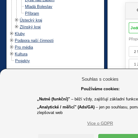
Mladá Boleslav
Příbram
Ústecký kraj
Zlínský kraj
Kluby
Podpora naší činnosti
Pro média
Kultura
Projekty
Souhlas s cookies
Používáme cookies:
„Nutné (funkční)"
– běží vždy, zajišťují základní funkc
„Analytické / měřicí" (Ads/GA)
– jen po souhlasu, pom
zlepšovat web
Více o GDPR
K jakémuk