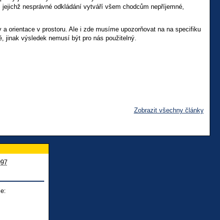
l, jejichž nesprávné odkládání vytváří všem chodcům nepříjemné,
y a orientace v prostoru. Ale i zde musíme upozorňovat na na specifiku
, jinak výsledek nemusí být pro nás použitelný.
Zobrazit všechny články
997
e: