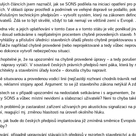
ulých článcích jsem naznačil, jak se SONS podílela na iniciaci opatření pro
ch. V oblasti úprav prostředí a podmínek ve veřejné dopravě se podařilo, pok
příslušným technickým předpisům – vytvořit systém, který na zákonem defin
ivatelů. Zdá se to být skvělé, vždyť to tak nemají ve většině zemí v Evropě.
edna věc a jejich uplatňování v tomto čase a v tomto státu je věc poněkud ji
e dosud setkáváme s nepřijatelným procentem chybně provedených staveb. Něk
vyhlášky a příslušní úředníci stavebních úřadů přesto chybně projektovanou st
Takže například chybně provedené (nebo neprojektované a tedy vůbec neprov
bo dokonce vytvoří nebezpečnou situaci.
hopitelné je, že na upozornění na chybně provedené úpravy – a tedy porušen
nápravy vytáčí. V soustavě českých právních předpisů není páka, která by r
rchitekty a stavebními úřady konče – donutila chybu napravit.
 situovanou a provedenou vodicí linii (nejčastěji rozhraní chodník-trávník neb
, reklamní stojany apod. Argument: to se již stavebního zákona netýká! A z
stech se v případě upozornění na nedostatek setkáváme i s argumentem, že 
ky SONS a vůbec místní nevidomí a slabozrací uživatelé? Není to chyba také
h problémů je zastaralost zařízení užívaných pro akustickou signalizaci na p
í, reagující mj. změnou hlasitosti na úroveň okolního hluku.
je, jak bude do českých předpisů implantována již zmíněná směrnice Evropsk
eby?
ování, případně upravování stávajících předpisů v rezortech stavebnictví a d