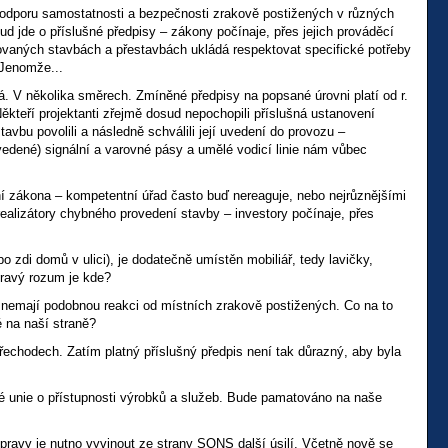
 podporu samostatnosti a bezpečnosti zrakově postižených v různých
ud jde o příslušné předpisy – zákony počínaje, přes jejich prováděcí
ovaných stavbách a přestavbách ukládá respektovat specifické potřeby
 Jenomže...
ná. V několika směrech. Zmíněné předpisy na popsané úrovni platí od r.
teří projektanti zřejmě dosud nepochopili příslušná ustanovení
avbu povolili a následně schválili její uvedení do provozu –
edené) signální a varovné pásy a umělé vodicí linie nám vůbec
í zákona – kompetentní úřad často buď nereaguje, nebo nejrůznějšími
ealizátory chybného provedení stavby – investory počínaje, přes
o zdi domů v ulici), je dodatečně umístěn mobiliář, tedy lavičky,
dravý rozum je kde?
nemají podobnou reakci od místních zrakově postižených. Co na to
 na naší straně?
řechodech. Zatím platný příslušný předpis není tak důrazný, aby byla
é unie o přístupnosti výrobků a služeb. Bude pamatováno na naše
opravy je nutno vyvinout ze strany SONS další úsilí. Včetně nově se