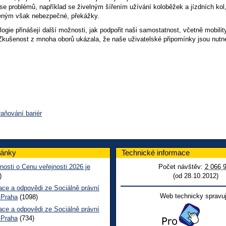
se problémů, například se živelným šířením užívání koloběžek a jízdních ko
eným však nebezpečné, překážky.
ogie přinášejí další možnosti, jak podpořit naši samostatnost, včetně mobilit
 Zkušenost z mnoha oborů ukázala, že naše uživatelské připomínky jsou nutné
raňování bariér
lánky
Technické informace
nosti o Cenu veřejnosti 2026 je
Počet návštěv:
2 066 
)
(od 28.10.2012)
ace a odpovědi ze Sociálně právní
Web technicky spravuj
 Praha
(1098)
ace a odpovědi ze Sociálně právní
 Praha
(734)