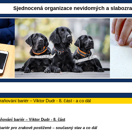
Sjednocená organizace nevidomých a slabozr
ňování bariér – Viktor Dudr - 8. část - a co dál
ování bariér – Viktor Dudr - 8. část
ariér pro zrakově postižené – současný stav a co dál