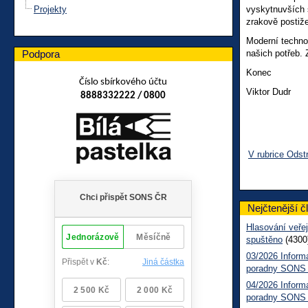
Projekty
vyskytnuvších 
zrakově postiž
Moderní technol
Podpora
našich potřeb.
Konec
Číslo sbírkového účtu
Viktor Dudr
8888332222 / 0800
V rubrice Odst
Nejčtenější č
Hlasování veřej
spuštěno
(4300
03/2026 Inform
poradny SONS
04/2026 Inform
poradny SONS