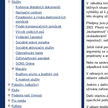
Služby
V několika min
Knihovna digitálních dokumentů
běžných situací
vyhlášky až k 
Navigační centrum
této skupiny už
Poradenství a výuka elektronických
pomůcek
Předpisy jsou j
Prodej kompenzačních pomůcek
2001. Přesto s
Výcvik vodicích psů
„bezbariérové“ 
zkolaudováno! 
Vydávání časopisů
neposlouží, ne
Sociálně právní poradna
Ještě méně poc
Sociálně aktivizační služby
argumenty se z 
Odstraňování bariér
projektanty a a
Zpřístupňování památek
Nebo na správně
SONS Online
odpadkové koše
Masáže
V některých mí
Braillovo písmo a braillský tisk
oblastní odboč
E-mailové služby
Pobočky (odbočky)
Jedním z dalšíc
užívána zařízen
Kluby
Podpora naší činnosti
Další otázkou 
specifické potř
Pro média
Kultura
V oblasti doplň