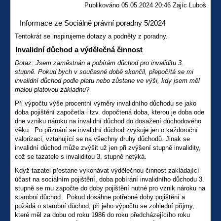
Publikováno 05.05.2024 20:46 Zajíc Luboš
Informace ze Sociálně právní poradny 5/2024
Tentokrát se inspirujeme dotazy a podněty z poradny.
Invalidní důchod a výdělečná činnost
Dotaz: Jsem zaměstnán a pobírám důchod pro invaliditu 3.
stupně. Pokud bych v současné době skončil, přepočítá se mi
invalidní důchod podle platu nebo zůstane ve výši, kdy jsem měl
malou platovou základnu?
Při výpočtu výše procentní výměry invalidního důchodu se jako
doba pojištění započetla i tzv. dopočtená doba, kterou je doba ode
dne vzniku nároku na invalidní důchod do dosažení důchodového
věku. Po přiznání se invalidní důchod zvyšuje jen o každoroční
valorizaci, vztahující se na všechny druhy důchodů. Jinak se
invalidní důchod může zvýšit už jen při zvýšení stupně invalidity,
což se tazatele s invaliditou 3. stupně netýká.
Když tazatel přestane vykonávat výdělečnou činnost zakládající
účast na sociálním pojištění, doba pobírání invalidního důchodu 3.
stupně se mu započte do doby pojištění nutné pro vznik nároku na
starobní důchod. Pokud dosáhne potřebné doby pojištění a
požádá o starobní důchod, při jeho výpočtu se zohlední příjmy,
které měl za dobu od roku 1986 do roku předcházejícího roku