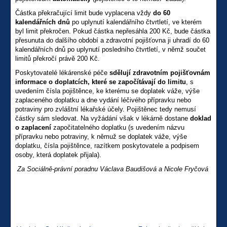
Částka překračující limit bude vyplacena vždy
do 60
kalendářních dnů
po uplynutí kalendářního čtvrtletí, ve kterém
byl limit překročen. Pokud částka nepřesáhla 200 Kč, bude částka
přesunuta do dalšího období a zdravotní pojišťovna ji uhradí do 60
kalendářních dnů po uplynutí posledního čtvrtletí, v němž součet
limitů překročí právě 200 Kč.
Poskytovatelé lékárenské péče
sdělují zdravotním pojišťovnám
informace o doplatcích, které se započítávají do limitu
, s
uvedením čísla pojištěnce, ke kterému se doplatek váže, výše
zaplaceného doplatku a dne vydání léčivého přípravku nebo
potraviny pro zvláštní lékařské účely. Pojištěnec tedy nemusí
částky sám sledovat. Na vyžádání však v lékárně dostane
doklad
o zaplacení
započitatelného doplatku (s uvedením názvu
přípravku nebo potraviny, k němuž se doplatek váže, výše
doplatku, čísla pojištěnce, razítkem poskytovatele a podpisem
osoby, která doplatek přijala).
Za Sociálně-právní poradnu
Václava Baudišová a Nicole Fry
čová