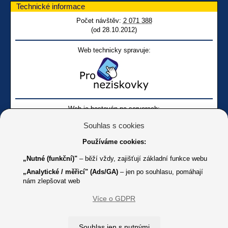
Technické informace
Počet návštěv:
2 071 388
(od 28.10.2012)
Web technicky spravuje:
Web je hostován na serverech:
Souhlas s cookies
Používáme cookies:
„Nutné (funkční)"
– běží vždy, zajišťují základní funkce webu
„Analytické / měřicí" (Ads/GA)
– jen po souhlasu, pomáhají
nám zlepšovat web
Facebook SONS
Facebook sbírky Bílá pastelka
SONS
Více o GDPR
Online
Youtube SONS
K jakémukoliv užití textů a obrázků uvedených na tomto serveru je
Souhlas jen s nutnými