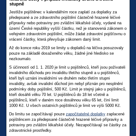
stupně
Jestliže pojištěnec v kalendářním roce zaplatí za doplatky za
předepsané a ze zdravotního pojištění částečně hrazené léčivé
přípravky nebo potraviny pro zvláštní lékařské účely, vydané na
území České republiky vyšší částku, než je stanovená zákonem o
veřejném zdravotním pojištění, může žádat zdravotní pojišťovnu o
vrácení částky, která převyšuje zákonem daný limit.
Až do konce roku 2019 se limity u doplatků na léčiva posuzovaly
pouze na základě dosaženého věku, žádné jiné hledisko se
nezkoumalo.
S účinností od 1. 1. 2020 je limit u pojištěnců, kteří jsou poživateli
invalidního důchodu pro invaliditu třetího stupně a u pojištěnců,
kteří byli uznáni invalidními ve druhém nebo třetím stupni
invalidity, avšak invalidní důchod jim nebyl přiznán pro nesplnění
podmínky doby pojištění, 500 Kč. Limit je stejný jako u pojištěnců,
kteří dosáhli věku 70 let. U pojištěnců do 18 let včetně a
pojištěnců, kteří v daném roce dosáhnou věku 65 let, činí limit
1000 Kč. U všech ostatních pojištěnců je limit ve výši 5000 Kč.
Do limitu se započítávají pouze
započitatelné doplatky
zaplacené
pojištěncem za předepsané částečně hrazené léčivé přípravky a
potraviny pro zvláštní lékařské účely. Nezapočítávají se částky za
zdravotnické prostředky.