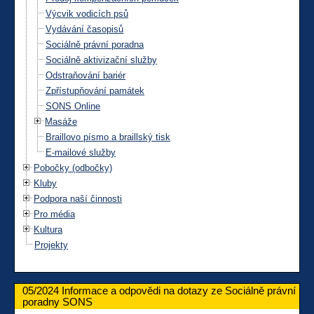
Výcvik vodicích psů
Vydávání časopisů
Sociálně právní poradna
Sociálně aktivizační služby
Odstraňování bariér
Zpřístupňování památek
SONS Online
Masáže
Braillovo písmo a braillský tisk
E-mailové služby
Pobočky (odbočky)
Kluby
Podpora naší činnosti
Pro média
Kultura
Projekty
05/2024 Informace a odpovědi na dotazy ze Sociálně právní
poradny SONS