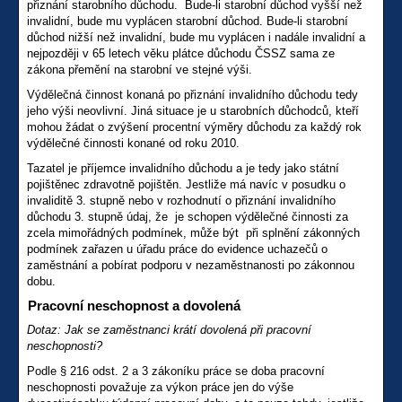
přiznání starobního důchodu. Bude-li starobní důchod vyšší než
invalidní, bude mu vyplácen starobní důchod. Bude-li starobní
důchod nižší než invalidní, bude mu vyplácen i nadále invalidní a
nejpozději v 65 letech věku plátce důchodu ČSSZ sama ze
zákona přemění na starobní ve stejné výši.
Výdělečná činnost konaná po přiznání invalidního důchodu tedy
jeho výši neovlivní. Jiná situace je u starobních důchodců, kteří
mohou žádat o zvýšení procentní výměry důchodu za každý rok
výdělečné činnosti konané od roku 2010.
Tazatel je příjemce invalidního důchodu a je tedy jako státní
pojištěnec zdravotně pojištěn. Jestliže má navíc v posudku o
invaliditě 3. stupně nebo v rozhodnutí o přiznání invalidního
důchodu 3. stupně údaj, že je schopen výdělečné činnosti za
zcela mimořádných podmínek, může být při splnění zákonných
podmínek zařazen u úřadu práce do evidence uchazečů o
zaměstnání a pobírat podporu v nezaměstnanosti po zákonnou
dobu.
Pracovní neschopnost a dovolená
Dotaz: Jak se zaměstnanci krátí dovolená při pracovní
neschopnosti?
Podle § 216 odst. 2 a 3 zákoníku práce se doba pracovní
neschopnosti považuje za výkon práce jen do výše