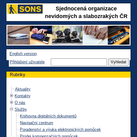
Sjednocená organizace
nevidomých a slabozrakých ČR
English version
Přihlášení uživatele
Rubriky
Aktuality
Kontakty
O nás
Služby
Knihovna digitálních dokumentů
Navigační centrum
Poradenství a výuka elektronických pomůcek
Prodej kompenzačních pomůcek