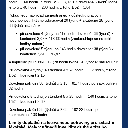
hodin = 160 hodin. Z toho 1/52 = 3,07. Při dovolené 5 týdnů ročně
je to 5 x 40 hodin = 200 hodin, z toho 1/52 = 3,84.
Pokud tedy například zaměstnanec v důsledku pracovní
neschopnosti fiktivně odpracoval 20 týdnů + skutečně 18 týdnů =
38 týdnů, má nárok:
při dovolené 4 týdny na 117 hodin dovolené: 38 (týdnů) ×
koeficient 3,07 = 116,66 hodin (zaokrouhluje se na celé
hodiny nahoru)
při dovolené 5 týdnů na 146 hodin dovolené: 38 (týdnů) x
koeficient 3,84 = 145,92
A například při úvazku 0,7
(28 hodin týdně) je výpočet následující:
Při dovolené 4 týdny je standard 4 x 28 hodin = 112 hodin, z toho
1/52 = koeficient 2,15
Dovolená pak činí 38 (týdnů) x 2,15 = 81,7 hodin, po zaokrouhlení
82 hodin
Při dovolené 5 týdnů je standard 5 x 28 hodin = 140 hodin, z toho
1/52 = koeficient 2,69
Dovolená pak činí 38 (týdnů) x 2,69 = 102,22 hodin, po
zaokrouhlení 103 hodin.
Limity doplatků na léčiva nebo potraviny pro zvláštní
lékařské účely v případě invalidity druhé a třetího