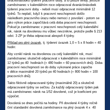
dvacetinásobku týdenní pracovní doby, a to pouze tehdy, jestliže
zaměstnanec v kalendářním roce odpracoval dvanáctinásobek
týdenní pracovní doby - neboli musí odpracovat minimálně 12
týdnů. To neplatí, když k pracovní neschopnosti došlo
následkem pracovního úrazu nebo nemoci z povolání - potom se
jako výkon práce započítává celá doba pracovní neschopnosti.
Pokud je zaměstnanec v pracovní neschopnosti celý kalendářní
rok, nárok na dovolenou mu vůbec nevznikne, protože podle § 213
odst. 3 ZP je třeba odpracovat alespoň 4 týdny.
Příklad pro plný úvazek
, tj. týdenní úvazek 1,0 = 5 x 8 hodin = 40
hodin:
Aby vznikl nárok na dovolenou za celý kalendářní rok, musí
zaměstnanec skutečně odpracovat v kalendářním roce minimálně
12 týdnů po 40 hodinách (= 480 hodin = 60 pracovních dnů). Doba
pracovní neschopnosti se do doby vykonané práce započte
v délce maximálně 20 týdnů po 40 hodinách (= 800 hodin = 100
pracovních dnů).
Takto fiktivně odpracované týdny (maximálně 20) a skutečně
odpracované týdny se sečtou. Za každý odpracovaný týden pak
má zaměstnanec nárok na 1/52 dovolené, což je koeficient pro
výpočet.
Dovolená se dnes počítá na hodiny. Při dovolené 4 týdny ročně
činí standardní dovolená zaměstnance na plný úvazek 4 x 40