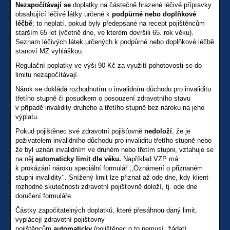
Nezapočítávají se
doplatky na částečně hrazené léčivé přípravky
obsahující léčivé látky určené k
podpůrné nebo doplňkové
léčbě
; to neplatí, pokud byly předepsané na recept pojištěncům
starším 65 let (včetně dne, ve kterém dovršili 65. rok věku).
Seznam léčivých látek určených k podpůrné nebo doplňkové léčbě
stanoví MZ vyhláškou.
Regulační poplatky ve výši 90 Kč za využití pohotovosti se do
limitu nezapočítávají.
Nárok se dokládá rozhodnutím o invalidním důchodu pro invaliditu
třetího stupně či posudkem o posouzení zdravotního stavu
v případě invalidity druhého a třetího stupně bez nároku na jeho
výplatu.
Pokud pojištěnec své zdravotní pojišťovně
nedoloží
, že je
poživatelem invalidního důchodu pro invaliditu třetího stupně nebo
že byl uznán invalidním ve druhém nebo třetím stupni, vztahuje se
na něj
automaticky limit dle věku.
Například VZP má
k prokázání nároku speciální formulář ,,Oznámení o přiznaném
stupni invalidity‘‘. Snížený limit lze přiznat až ode dne, kdy klient
rozhodné skutečnosti zdravotní pojišťovně doloží, tj. ode dne
doručení formuláře.
Částky započitatelných doplatků, které přesáhnou daný limit,
vyplácejí zdravotní pojišťovny
pojištěncům
automaticky
(pojištěnec o to nemusí žádat).