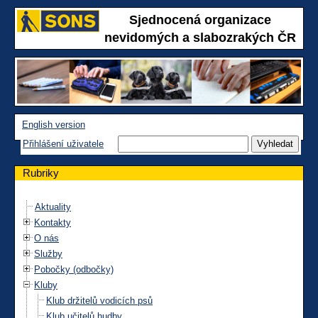
Sjednocená organizace
nevidomých a slabozrakých ČR
English version
Přihlášení uživatele
Rubriky
Aktuality
Kontakty
O nás
Služby
Pobočky (odbočky)
Kluby
Klub držitelů vodicích psů
Klub učitelů hudby