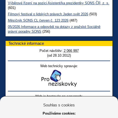
Výběrové řízení na pozici Asistent/ka prezidentky SONS ČR, z. s.
(601)
Filmový festival o lidských právech Jeden svět 2026
(503)
Měsíčník SONS CL červen č. 123 2026
(487)
05/2026 Informace a odpovědi na dotazy z pražské Sociálně
právní poradny SONS
(256)
Technické informace
Počet návštěv:
2 066 997
(od 28.10.2012)
Web technicky spravuje:
Web je hostován na serverech:
Souhlas s cookies
Používáme cookies: