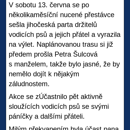
V sobotu 13. června se po
několikaměsíční nucené přestávce
sešla jihočeská parta držitelů
vodicích psů a jejich přátel a vyrazila
na výlet. Naplánovanou trasu si již
předem prošla Petra Šulcová
s manželem, takže bylo jasné, že by
nemělo dojít k nějakým
záludnostem.
Akce se zÚčastnilo pět aktivně
sloužících vodicích psů se svými
páníčky a dalšími přáteli.
Milým překvapením byla účast pana