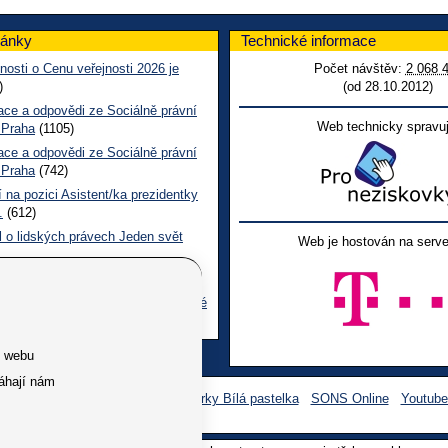
lánky
Technické informace
nosti o Cenu veřejnosti 2026 je
Počet návštěv:
2 068 
)
(od 28.10.2012)
ace a odpovědi ze Sociálně právní
Web technicky spravuj
 Praha
(1105)
ace a odpovědi ze Sociálně právní
 Praha
(742)
 na pozici Asistent/ka prezidentky
.
(612)
l o lidských právech Jeden svět
Web je hostován na serve
 CL červen č. 123 2026
(498)
ace a odpovědi na dotazy z pražské
ní poradny SONS
(261)
e webu
áhají nám
Facebook SONS
Facebook sbírky Bílá pastelka
SONS Online
Youtub