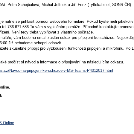
ěší: Petra Schejbalová, Michal Jelínek a Jiří Fenz (Tyflokabinet, SONS ČR)
je nutné se přihlásit pomocí webového formuláře. Pokud byste měli jakékoliv 
 tel:736 671 586 Ta vám s vyplněním pomůže. Případně kontaktujte pracovní
řízení. Není tedy třeba vyplňovat z vlastního počítače.
rmuláře, vám bude na email zaslán odkaz pro připojení ke schůzce. Nejpozdě
6:00 Již nebudeme schopni odbavit.
ete zkušebně připojit pro vyzkoušení funkčnosti připojení a mikrofonu. Po 1
aké pročíst si návod a informace o připojování na následujícím odkazu.
ns.cz/Navod-na-pripojeni-ke-schuzce-v-MS-Teams-P4012017.html
nline,
ík
S Online