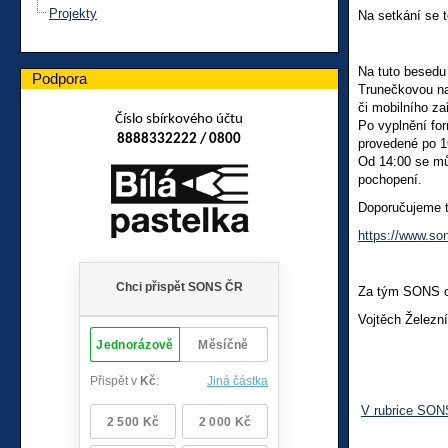
Projekty
Na setkání se t
Na tuto besedu 
Podpora
Trunečkovou na
či mobilního za
Číslo sbírkového účtu
Po vyplnění fo
8888332222 / 0800
provedené po 1
Od 14:00 se můž
pochopení.
Doporučujeme t
https://www.so
Za tým SONS o
Vojtěch Železn
V rubrice SON