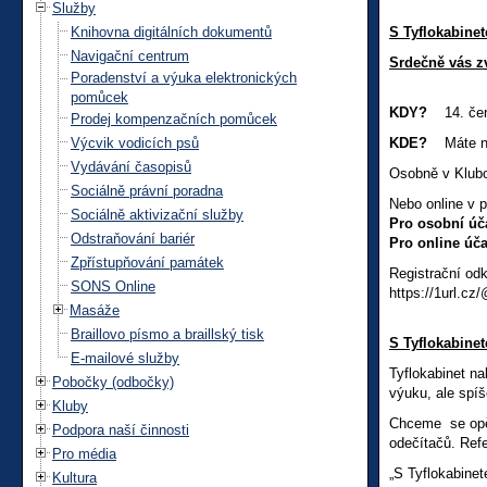
Služby
Knihovna digitálních dokumentů
S Tyflokabine
Navigační centrum
Srdečně vás zv
Poradenství a výuka elektronických
pomůcek
KDY?
14. červ
Prodej kompenzačních pomůcek
Výcvik vodicích psů
KDE?
Máte na
Vydávání časopisů
Osobně v Klub
Sociálně právní poradna
Nebo online v 
Sociálně aktivizační služby
Pro osobní úča
Odstraňování bariér
Pro online úča
Zpřístupňování památek
Registrační o
SONS Online
https://1url.c
Masáže
Braillovo písmo a braillský tisk
S Tyflokabine
E-mailové služby
Tyflokabinet n
Pobočky (odbočky)
výuku, ale spí
Kluby
Chceme se opět 
Podpora naší činnosti
odečítačů. Ref
Pro média
„S Tyflokabinet
Kultura