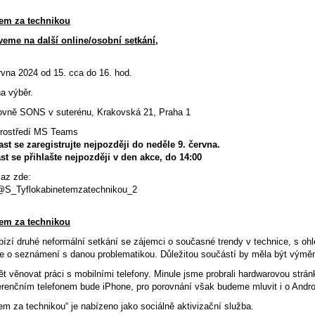
tem za technikou
eme na další online/osobní setkání,
na 2024 od 15. cca do 16. hod.
 výběr.
ovně SONS v suterénu, Krakovská 21, Praha 1
prostředí MS Teams
st se zaregistrujte nejpozději do neděle 9. června.
st se přihlašte nejpozději v den akce, do 14:00
dkaz zde:
z/@S_Tyflokabinetemzatechnikou_2
tem za technikou
abízí druhé neformální setkání se zájemci o současné trendy v technice, s o
še o seznámení s danou problematikou. Důležitou součástí by měla být výměna
věnovat práci s mobilními telefony. Minule jsme probrali hardwarovou strán
erenčním telefonem bude iPhone, pro porovnání však budeme mluvit i o Androi
em za technikou“ je nabízeno jako sociálně aktivizační služba.