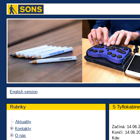
English version
Rubriky
S Tyflokabine
Aktuality
Začíná: 14.06.
Kontakty
Končí: 14.06.2
O nás
Kde: