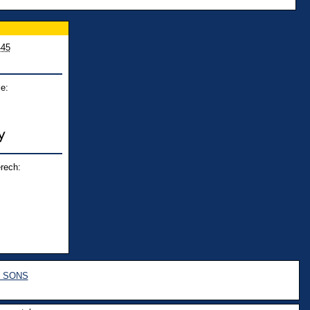
445
e:
rech:
e SONS