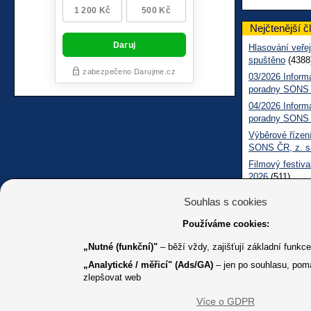
Nejčtenější č
Hlasování veřej
spuštěno
(4388
03/2026 Inform
poradny SONS
04/2026 Inform
poradny SONS
Výběrové řízení
SONS ČR, z. s
Filmový festiva
2026
(511)
Měsíčník SONS
Souhlas s cookies
05/2026 Inform
Sociálně práv
Používáme cookies:
„Nutné (funkční)"
– běží vždy, zajišťují základní funkc
„Analytické / měřicí" (Ads/GA)
– jen po souhlasu, pom
zlepšovat web
Více o GDPR