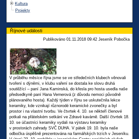
Kultura
Projekty
Říjnové události
Publikováno 01.11.2018 09:42 Jeseník Pobočka
V průběhu měsíce října jsme se ve středečních klubech věnovali
tvoření s dýněmi, v klubu vaření se dostala ke slovu druhá
soutěžící – paní Jana Kaminská, do křesla pro hosta usedla naše
předsedkyně paní Hana Vernerová (z důvodu nemoci původně
plánovaného hosta). Každý týden v říjnu se uskutečnila lekce
keramiky, kde vznikají různorodé keramické zvonečky a byl
prostor i na vlastní tvorbu. Ve čtvrtek 4. 10. se někteří členové
potkali na přátelském setkání ve Zdravé kavárně. Další čtvrtek 18.
10. se účastníci keramiky vydali na výstavu keramiky
v prostorách zahrady SVČ DUHA. V pátek 19. 10. byla naše
odbočka úspěšně prezentována na farmářských trzích v Jeseníku.