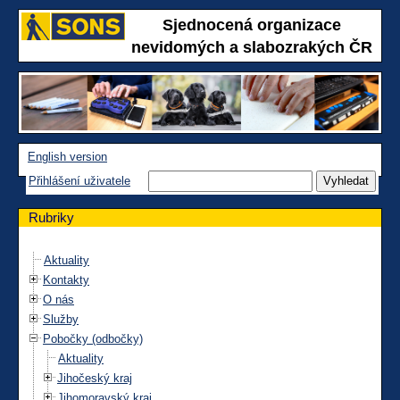
Sjednocená organizace
nevidomých a slabozrakých ČR
English version
Přihlášení uživatele
Rubriky
Aktuality
Kontakty
O nás
Služby
Pobočky (odbočky)
Aktuality
Jihočeský kraj
Jihomoravský kraj