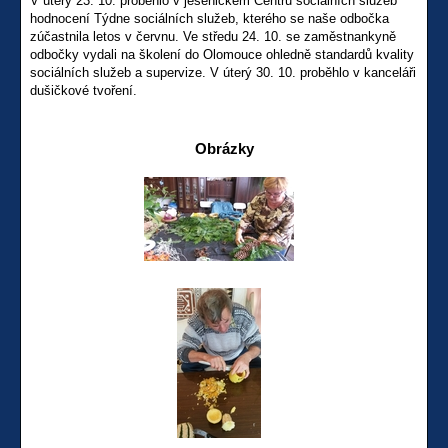
V úterý 23. 10. proběhlo v jesenickém Centru sociálních služeb
hodnocení Týdne sociálních služeb, kterého se naše odbočka
zúčastnila letos v červnu. Ve středu 24. 10. se zaměstnankyně
odbočky vydali na školení do Olomouce ohledně standardů kvality
sociálních služeb a supervize. V úterý 30. 10. proběhlo v kanceláři
dušičkové tvoření.
Obrázky