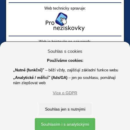
Web technicky spravuje:
Web je hostován na serverech:
Souhlas s cookies
Používáme cookies:
„Nutné (funkční)"
– běží vždy, zajišťují základní funkce webu
„Analytické / měřicí" (Ads/GA)
– jen po souhlasu, pomáhají
nám zlepšovat web
Facebook SONS
Facebook sbírky Bílá pastelka
SONS
Více o GDPR
Online
Youtube SONS
K jakémukoliv užití textů a obrázků uvedených na tomto serveru je
Souhlas jen s nutnými
třeba souhlas provozovatele.
Copyright © 2012 - 2026 SONS ČR, z. s.
Souhlasím i s analytickými
Ochrana osobních údajů (GDPR)