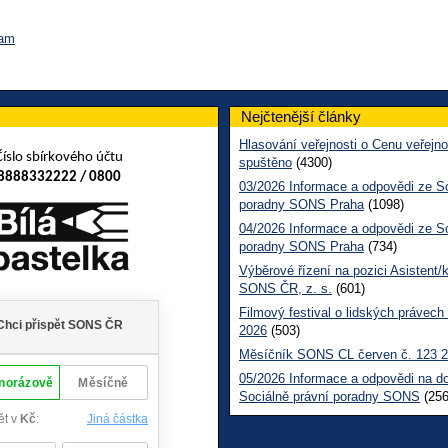
ram
Nejčtenější články
Hlasování veřejnosti o Cenu veřejno
Číslo sbírkového účtu
spuštěno
(4300)
8888332222 / 0800
03/2026 Informace a odpovědi ze So
poradny SONS Praha
(1098)
04/2026 Informace a odpovědi ze So
poradny SONS Praha
(734)
Výběrové řízení na pozici Asistent/
SONS ČR, z. s.
(601)
Filmový festival o lidských právech
2026
(503)
Měsíčník SONS CL červen č. 123 
05/2026 Informace a odpovědi na d
Sociálně právní poradny SONS
(256