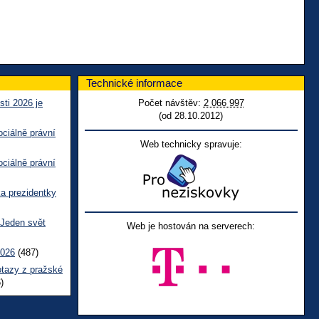
Technické informace
sti 2026 je
Počet návštěv:
2 066 997
(od 28.10.2012)
ciálně právní
Web technicky spravuje:
ciálně právní
ka prezidentky
 Jeden svět
Web je hostován na serverech:
2026
(487)
otazy z pražské
)