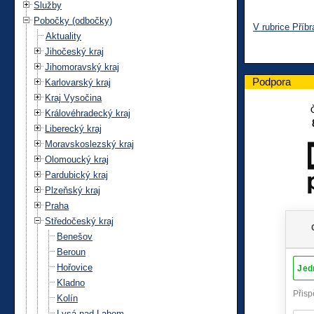
Služby
Pobočky (odbočky)
V rubrice Příb
Aktuality
Jihočeský kraj
Jihomoravský kraj
Podpora
Karlovarský kraj
Kraj Vysočina
Královéhradecký kraj
Liberecký kraj
Moravskoslezský kraj
Olomoucký kraj
Pardubický kraj
Plzeňský kraj
Praha
Středočeský kraj
Benešov
Beroun
Hořovice
Kladno
Kolín
Lysá nad Labem