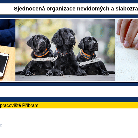
Sjednocená organizace nevidomých a slabozr
 pracoviště Příbram
r