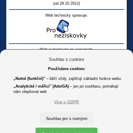
(od 28.10.2012)
Web technicky spravuje:
Web je hostován na serverech:
Souhlas s cookies
Používáme cookies:
„Nutné (funkční)"
– běží vždy, zajišťují základní funkce webu
„Analytické / měřicí" (Ads/GA)
– jen po souhlasu, pomáhají
nám zlepšovat web
Facebook SONS
Facebook sbírky Bílá pastelka
SONS
Více o GDPR
Online
Youtube SONS
K jakémukoliv užití textů a obrázků uvedených na tomto serveru je
Souhlas jen s nutnými
třeba souhlas provozovatele.
Copyright © 2012 - 2026 SONS ČR, z. s.