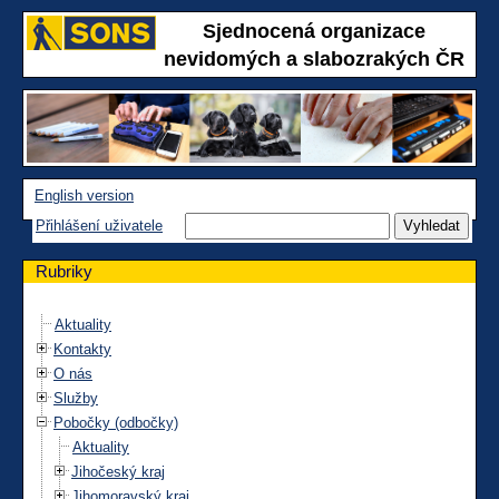
Sjednocená organizace
nevidomých a slabozrakých ČR
English version
Přihlášení uživatele
Rubriky
Aktuality
Kontakty
O nás
Služby
Pobočky (odbočky)
Aktuality
Jihočeský kraj
Jihomoravský kraj