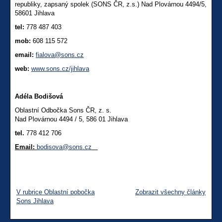
republiky, zapsaný spolek (SONS ČR, z.s.) Nad Plovárnou 4494/5,
58601 Jihlava
tel:
778 487 403
mob:
608 115 572
email:
fialova@sons.cz
web:
www.sons.cz/jihlava
Adéla Bodišová
Oblastní Odbočka Sons ČR, z. s.
Nad Plovárnou 4494 / 5, 586 01 Jihlava
tel.
778 412 706
Email:
bodisova@sons.cz
V rubrice Oblastní pobočka
Zobrazit všechny články
Sons Jihlava