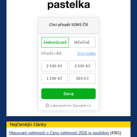
Nejčtenější články
Hlasování veřejnosti o Cenu veřejnosti 2026 je spuštěno
(4361)