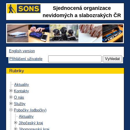
Sjednocená organizace
nevidomých a slabozrakých ČR
English version
Přihlášení uživatele
Rubriky
Aktuality
Kontakty
O nás
Služby
Pobočky (odbočky)
Aktuality
Jihočeský kraj
Jihomoravský kraj