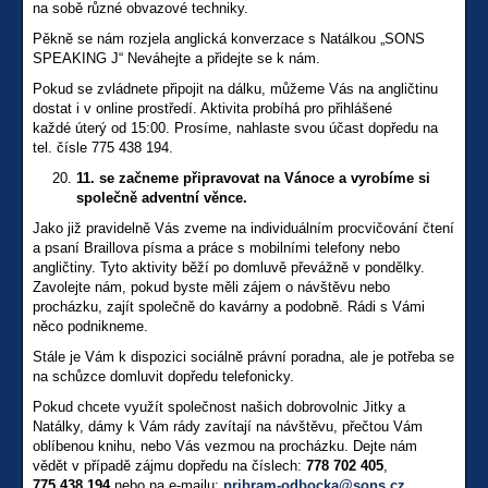
na sobě různé obvazové techniky.
Pěkně se nám rozjela anglická konverzace s Natálkou
„SONS
SPEAKING J“ Neváhejte a přidejte se k nám.
Pokud se zvládnete připojit na dálku, můžeme Vás na angličtinu
dostat i v online prostředí. Aktivita probíhá pro přihlášené
každé úterý od 15:00. Prosíme, nahlaste svou účast dopředu na
tel. čísle 775 438 194.
11. se začneme připravovat na Vánoce a vyrobíme si
společně adventní věnce.
Jako již pravidelně Vás zveme na individuálním procvičování čtení
a psaní Braillova písma a práce s mobilními telefony nebo
angličtiny. Tyto aktivity běží po domluvě převážně v pondělky.
Zavolejte nám, pokud byste měli zájem o návštěvu nebo
procházku, zajít společně do kavárny a podobně. Rádi s Vámi
něco podnikneme.
Stále je Vám k dispozici sociálně právní poradna, ale je potřeba se
na schůzce domluvit dopředu telefonicky.
Pokud chcete využít společnost našich dobrovolnic Jitky a
Natálky, dámy k Vám rády zavítají na návštěvu, přečtou Vám
oblíbenou knihu, nebo Vás vezmou na procházku. Dejte nám
vědět v případě zájmu dopředu na číslech:
778 702 405
,
775 438 194
nebo na e-mailu:
pribram-odbocka@sons.cz