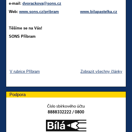
e-mail:
dvorackova@sons.cz
Web:
www.sons.cz/pribram
www.bilapastelka.cz
Těšíme se na Vás!
SONS Příbram
V rubrice Příbram
Zobrazit všechny články
Podpora
Číslo sbírkového účtu
8888332222 / 0800