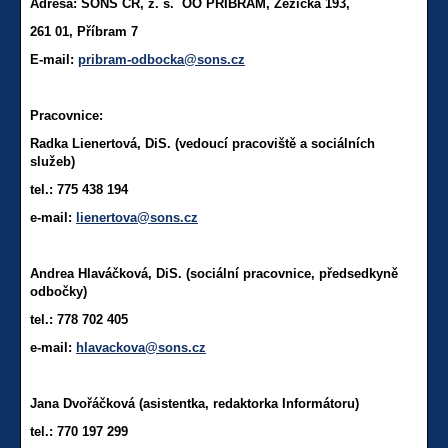
Adresa: SONS ČR, z. s. OO PŘÍBRAM, Žežická 193,
261 01, Příbram 7
E-mail:
pribram-odbocka@sons.cz
Pracovnice:
Radka Lienertová, DiS. (vedoucí pracoviště a sociálních
služeb)
tel.: 775 438 194
e-mail:
lienertova@sons.cz
Andrea Hlaváčková, DiS. (sociální pracovnice, předsedkyně
odbočky)
tel.: 778 702 405
e-mail:
hlavackova@sons.cz
Jana Dvořáčková (asistentka, redaktorka Informátoru)
tel.: 770 197 299