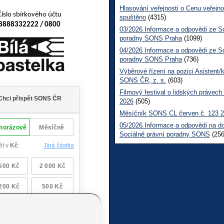
Hlasování veřejnosti o Cenu veřejno
Číslo sbírkového účtu
spuštěno
(4315)
8888332222 / 0800
03/2026 Informace a odpovědi ze So
poradny SONS Praha
(1099)
04/2026 Informace a odpovědi ze So
poradny SONS Praha
(736)
Výběrové řízení na pozici Asistent/
SONS ČR, z. s.
(603)
Filmový festival o lidských právech
2026
(505)
Měsíčník SONS CL červen č. 123 
05/2026 Informace a odpovědi na d
Sociálně právní poradny SONS
(256