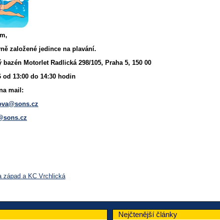
em,
ně založené jedince na plavání.
 bazén Motorlet Radlická 298/105, Praha 5, 150 00
6 od 13:00 do 14:30 hodin
na mail:
ova@sons.cz
@sons.cz
a západ a KC Vrchlická
Nejčtenější články