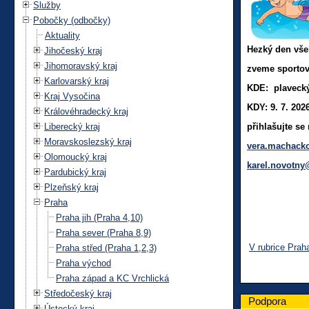
Služby
Pobočky (odbočky)
Aktuality
Hezký den vš
Jihočeský kraj
Jihomoravský kraj
zveme sportov
Karlovarský kraj
KDE: plavecký
Kraj Vysočina
KDY: 9. 7. 202
Královéhradecký kraj
Liberecký kraj
přihlašujte se 
Moravskoslezský kraj
vera.machack
Olomoucký kraj
karel.novotny
Pardubický kraj
Plzeňský kraj
Praha
Praha jih (Praha 4,10)
Praha sever (Praha 8,9)
V rubrice Prah
Praha střed (Praha 1,2,3)
Praha východ
Praha západ a KC Vrchlická
Středočeský kraj
Podpora
Ústecký kraj