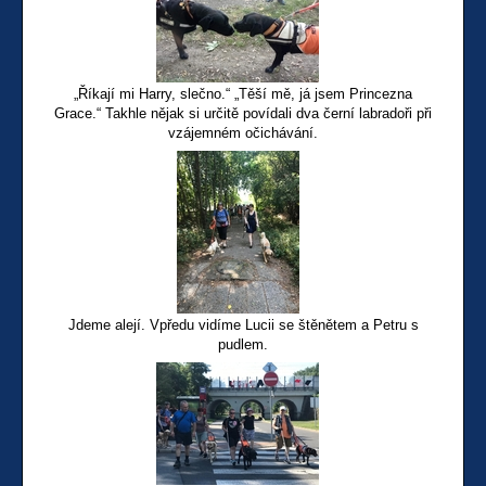
„Říkají mi Harry, slečno.“ „Těší mě, já jsem Princezna
Grace.“ Takhle nějak si určitě povídali dva černí labradoři při
vzájemném očichávání.
Jdeme alejí. Vpředu vidíme Lucii se štěnětem a Petru s
pudlem.