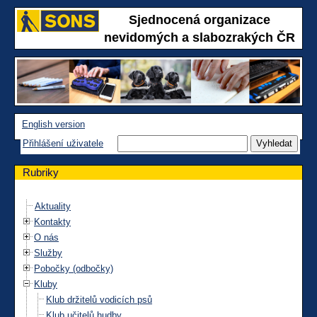
Sjednocená organizace
nevidomých a slabozrakých ČR
English version
Přihlášení uživatele
Rubriky
Aktuality
Kontakty
O nás
Služby
Pobočky (odbočky)
Kluby
Klub držitelů vodicích psů
Klub učitelů hudby