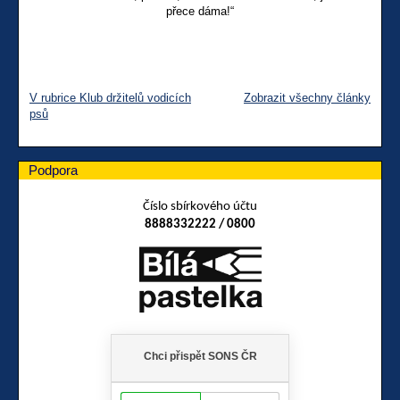
přece dáma!“
V rubrice Klub držitelů vodicích
Zobrazit všechny články
psů
Podpora
Číslo sbírkového účtu
8888332222 / 0800