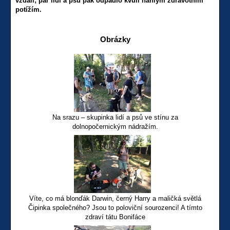
vzdali; pár lidí a psů pak odpadlo kvůli náhlým zdravotním
potížím.
Obrázky
Na srazu – skupinka lidí a psů ve stínu za
dolnopočernickým nádražím.
Víte, co má blonďák Darwin, černý Harry a maličká světlá
Čipinka společného? Jsou to poloviční sourozenci! A tímto
zdraví tátu Bonifáce