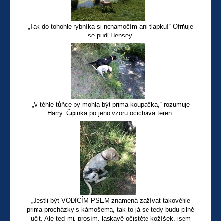
„Tak do tohohle rybníka si nenamočím ani tlapku!“ Ofrňuje
se pudl Hensey.
„V téhle tůňce by mohla být prima koupačka,“ rozumuje
Harry. Čipinka po jeho vzoru očichává terén.
„Jestli být VODICÍM PSEM znamená zažívat takovéhle
prima procházky s kámošema, tak to já se tedy budu pilně
učit. Ale teď mi, prosím, laskavě očistěte kožíšek, jsem