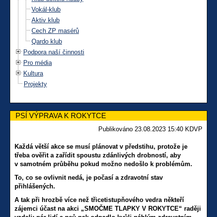
Vokál-klub
Aktiv klub
Cech ZP masérů
Qardo klub
Podpora naší činnosti
Pro média
Kultura
Projekty
PSÍ VÝPRAVA K ROKYTCE
Publikováno 23.08.2023 15:40 KDVP
Každá větší akce se musí plánovat v předstihu, protože je
třeba ověřit a zařídit spoustu zdánlivých drobností, aby
v samotném průběhu pokud možno nedošlo k problémům.
To, co se ovlivnit nedá, je počasí a zdravotní stav
přihlášených.
A tak při hrozbě více než třicetistupňového vedra někteří
zájemci účast na akci „SMOČME TLAPKY V ROKYTCE“ raději