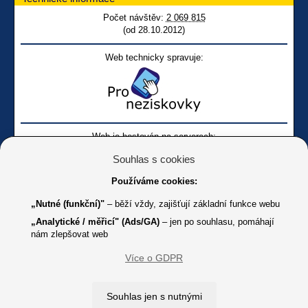
Počet návštěv:
2 069 815
(od 28.10.2012)
Web technicky spravuje:
Web je hostován na serverech:
Souhlas s cookies
Používáme cookies:
„Nutné (funkční)"
– běží vždy, zajišťují základní funkce webu
„Analytické / měřicí" (Ads/GA)
– jen po souhlasu, pomáhají
nám zlepšovat web
Facebook SONS
Facebook sbírky Bílá pastelka
SONS
Více o GDPR
Online
Youtube SONS
K jakémukoliv užití textů a obrázků uvedených na tomto serveru je
Souhlas jen s nutnými
třeba souhlas provozovatele.