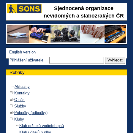
Sjednocená organizace
nevidomých a slabozrakých ČR
English version
Přihlášení uživatele
Rubriky
Aktuality
Kontakty
O nás
Služby
Pobočky (odbočky)
Kluby
Klub držitelů vodicích psů
Klub učitelů hudby